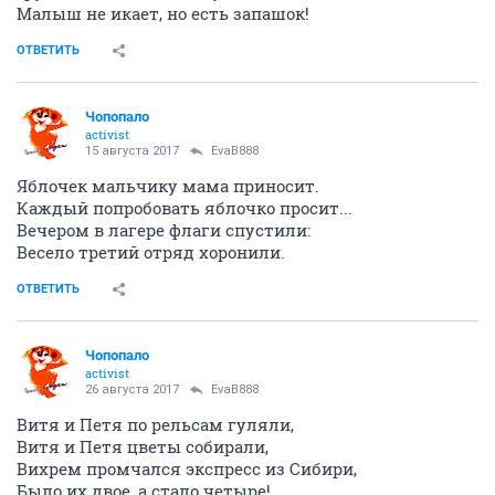
Малыш не икает, но есть запашок!
ОТВЕТИТЬ
Чопопало
activist
15 августа 2017
EvaB888
Яблочек мальчику мама приносит.
Каждый попробовать яблочко просит...
Вечером в лагере флаги спустили:
Весело третий отряд хоронили.
ОТВЕТИТЬ
Чопопало
activist
26 августа 2017
EvaB888
Витя и Петя по рельсам гуляли,
Витя и Петя цветы собирали,
Вихрем промчался экспресс из Сибири,
Было их двое, а стало четыре!