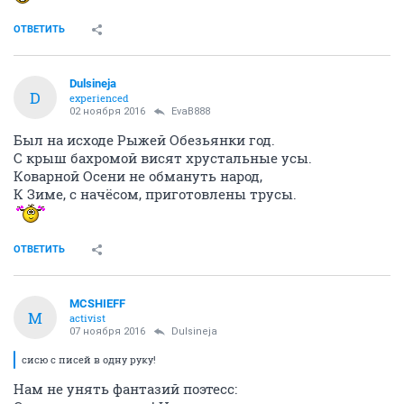
ОТВЕТИТЬ
Dulsineja
D
experienced
02 ноября 2016
EvaB888
Был на исходе Рыжей Обезьянки год.
С крыш бахромой висят хрустальные усы.
Коварной Осени не обмануть народ,
К Зиме, с начёсом, приготовлены трусы.
ОТВЕТИТЬ
MCSHIEFF
M
activist
07 ноября 2016
Dulsineja
сисю с писей в одну руку!
Нам не унять фантазий поэтесс: