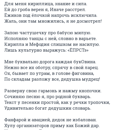
Для меня кириллица, знание и сила.
Ей до гроба верен я, Иначе расстрел.
Ёжиков под ёлочкой напрочь исключила.
Жаль, они там множились, я не досмотрел!
Запою частушечку про бабусю милую.
Исполняю танцы с ней, словно в варьете.
Кирилла и Мефодия слишком не насилую.
Лишь культурно выражусь: «ЁПРСТэ»
Мне буквально дорога каждая букОвина.
Нежно все их оботру, спрячу в свой ларец.
Ох, бывает по утрам, в голове фиговина,
По складам разложу все, дедушка мудрец!
Разверну свою гармонь и нажму кнопочки.
Сочиняю песню я, про родной букварь.
Текст у песенки простой, как у речки тропочки,
Удивительно богат дедушкин словарь.
Фанфарой и авацией, дедок не избалован.
Хулу организаторов приму как Божий дар.