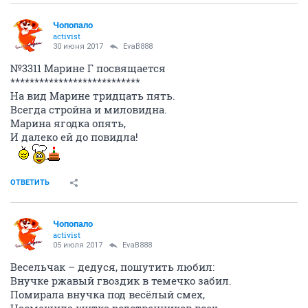
Чопопало
activist
30 июня 2017
EvaB888
№3311 Марине Г посвящается
***************************
На вид Марине тридцать пять.
Всегда стройна и миловидна.
Марина ягодка опять,
И далеко ей до повидла!
ОТВЕТИТЬ
Чопопало
activist
05 июля 2017
EvaB888
Весельчак – дедуся, пошутить любил:
Внучке ржавый гвоздик в темечко забил.
Помирала внучка под весёлый смех,