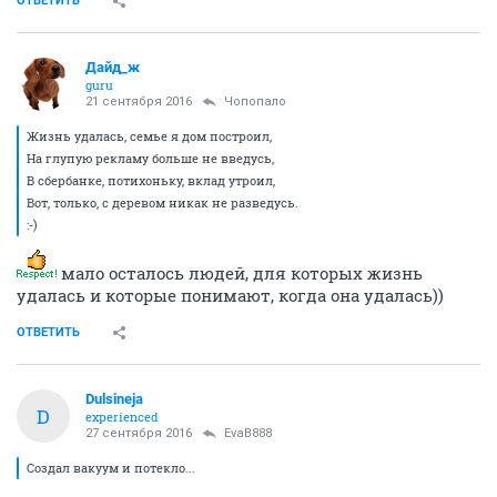
ОТВЕТИТЬ
Дайд_ж
guru
21 сентября 2016
Чопопало
Жизнь удалась, семье я дом построил,
На глупую рекламу больше не введусь,
В сбербанке, потихоньку, вклад утроил,
Вот, только, с деревом никак не разведусь.
:-)
мало осталось людей, для которых жизнь
удалась и которые понимают, когда она удалась))
ОТВЕТИТЬ
Dulsineja
D
experienced
27 сентября 2016
EvaB888
Создал вакуум и потекло...