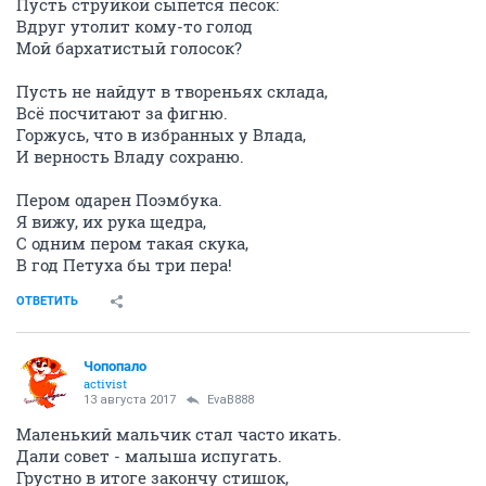
Пусть струйкой сыпется песок:
Вдруг утолит кому-то голод
Мой бархатистый голосок?
Пусть не найдут в твореньях склада,
Всё посчитают за фигню.
Горжусь, что в избранных у Влада,
И верность Владу сохраню.
Пером одарен Поэмбука.
Я вижу, их рука щедра,
С одним пером такая скука,
В год Петуха бы три пера!
ОТВЕТИТЬ
Чопопало
activist
13 августа 2017
EvaB888
Маленький мальчик стал часто икать.
Дали совет - малыша испугать.
Грустно в итоге закончу стишок,