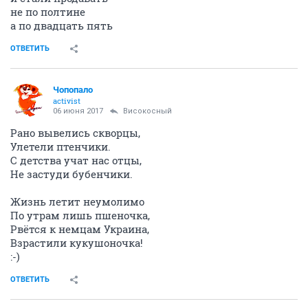
не по полтине
а по двадцать пять
ОТВЕТИТЬ
Чопопало
activist
06 июня 2017
Високосный
Рано вывелись скворцы,
Улетели птенчики.
С детства учат нас отцы,
Не застуди бубенчики.
Жизнь летит неумолимо
По утрам лишь пшеночка,
Рвётся к немцам Украина,
Взрастили кукушоночка!
:-)
ОТВЕТИТЬ