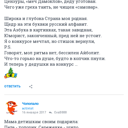
Цензуры, «меч Дамоклов», деду уготован.
Чего уже греха таить, не чищен «самовар».
Широка и глубока Страна моя родная.
Щедр на эти буквки русский алфавит.
Эта Азбука в картинках, такая заводная,
Юморист, законченный, пред ней не устоит.
Я о конкурсе мечтал, но стишок вернули,
P.S.
Говорят, мол ритма нет, бессилен Айболит.
Что-то горько на душе, будто в копчик пнули.
И теперь у дедушки на конкурс …
ОТВЕТИТЬ
Чопопало
activist
16 января 2017
EvaB888
Мама детишкам своим подарила:
Пете - топорик, Сережечке - шило,