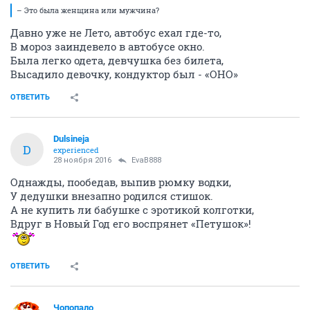
– Это была женщина или мужчина?
Давно уже не Лето, автобус ехал где-то,
В мороз заиндевело в автобусе окно.
Была легко одета, девчушка без билета,
Высадило девочку, кондуктор был - «ОНО»
ОТВЕТИТЬ
Dulsineja
D
experienced
28 ноября 2016
EvaB888
Однажды, пообедав, выпив рюмку водки,
У дедушки внезапно родился стишок.
А не купить ли бабушке с эротикой колготки,
Вдруг в Новый Год его воспрянет «Петушок»!
ОТВЕТИТЬ
Чопопало