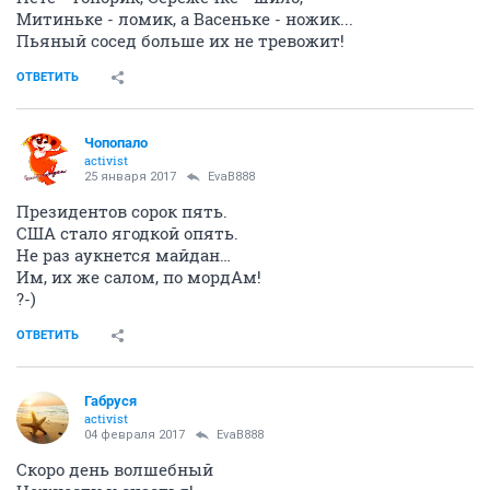
Митиньке - ломик, а Васеньке - ножик...
Пьяный сосед больше их не тревожит!
ОТВЕТИТЬ
Чопопало
activist
25 января 2017
EvaB888
Президентов сорок пять.
США стало ягодкой опять.
Не раз аукнется майдан…
Им, их же салом, по мордАм!
?-)
ОТВЕТИТЬ
Габруся
activist
04 февраля 2017
EvaB888
Скоро день волшебный