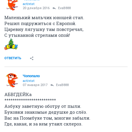
activist
20 декабря 2016
EvaB888
Маленький мальчик юношей стал.
Решил подружиться с Европой.
Царевну лягушку там повстречал,
С утыканной стрелами опой!
ОТВЕТИТЬ
Чопопало
activist
07 января 2017
EvaB888
АБВГДЕЙКа
*************************
Азбуку заветную оботру от пыли.
Буковки знакомые дедушке до слёз.
Вас на Поэмбуке том, многие забыли.
Где, какая, и за кем утаил склероз.