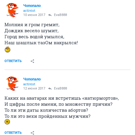
Чопопало
activist
10 июня 2017
EvaB888
Молния и гром гремит,
Дождик весело шумит,
Город весь водой умылся,
Наш шашлык тазОм накрылся!
ОТВЕТИТЬ
Чопопало
activist
12 июня 2017
EvaB888
Каких на аватарах ни встретишь «натюрмортов»,
И цифры после имени, по множеству причин?
То ли эти даты количества абортов?
То ли это вехи пройденных мужчин?
ОТВЕТИТЬ