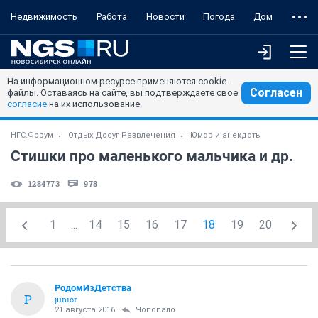
Недвижимость
Работа
Новости
Погода
Дом
На информационном ресурсе применяются cookie-
Согласен
файлы. Оставаясь на сайте, вы подтверждаете свое
согласие
на их использование.
НГС.Форум
Отдых Досуг Развлечения
Юмор и анекдоты
Стишки про маленького мальчика и др.
1284773
978
1
...
14
15
16
17
18
19
20
РодомИзДетства
Р
junior
21 августа 2016
Чопопало