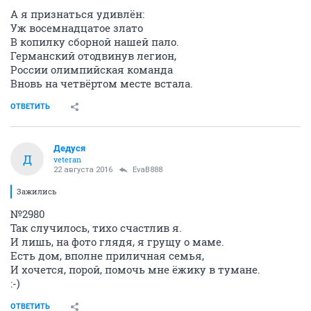
А я признаться удивлён:
Уж восемнадцатое злато
В копилку сборной нашей пало.
Германский отодвинув легион,
России олимпийская команда
Вновь на четвёртом месте встала.
ОТВЕТИТЬ
Дедуся
Д
veteran
22 августа 2016
EvaB888
Зажились
№2980
Так случилось, тихо счастлив я.
И лишь, на фото глядя, я грущу о маме.
Есть дом, вполне приличная семья,
И хочется, порой, помочь мне ёжику в тумане.
:-)
ОТВЕТИТЬ