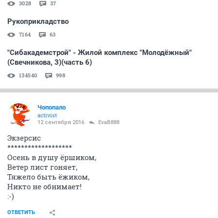
3028
37
Рукоприкладство
7164
63
"Сибакадемстрой" - Жилой комплекс "Молодёжный"
(Свечникова, 3)(часть 6)
134540
998
Чопопало
activist
12 сентября 2016
EvaB888
Экзерсис
*******************
Осень в душу ёршиком,
Ветер лист гоняет,
Тяжело быть ёжиком,
Никто не обнимает!
:-)
ОТВЕТИТЬ