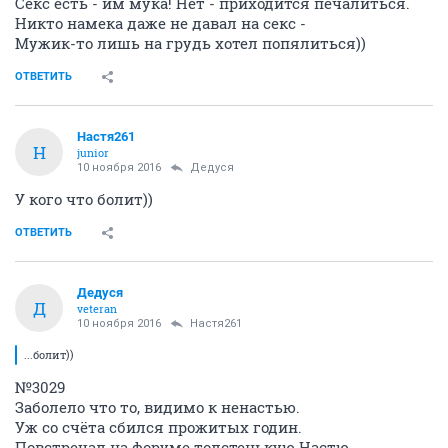
Секс есть - им мука! Нет - приходится печалиться.
Никто намека даже не давал на секс -
Мужик-то лишь на грудь хотел попялиться))
ОТВЕТИТЬ
Настя261
Н
junior
10 ноября 2016
Дедуся
У кого что болит))
ОТВЕТИТЬ
Дедуся
Д
veteran
10 ноября 2016
Настя261
...болит))
№3029
Заболело что то, видимо к ненастью.
Уж со счёта сбился прожитых годин.
Повстречал на форуме толстенькую Настю,