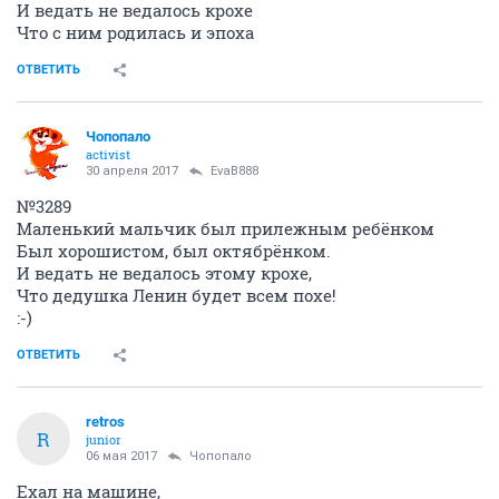
И ведать не ведалось крохе
Что с ним родилась и эпоха
ОТВЕТИТЬ
Чопопало
activist
30 апреля 2017
EvaB888
№3289
Маленький мальчик был прилежным ребёнком
Был хорошистом, был октябрёнком.
И ведать не ведалось этому крохе,
Что дедушка Ленин будет всем похе!
:-)
ОТВЕТИТЬ
retros
R
junior
06 мая 2017
Чопопало
Ехал на машине,