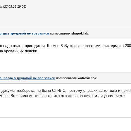
 (22.05.18 19:06)
огда в трудовой не все записи
пользователя
shapokliak
 надо взять, пригодится. Ко мне бабушки за справками приходили в 2007
на уровень их пенсии.
e: Когда в трудовой не все записи
пользователя
kadrovichok
о документооборота, не было СНИЛС, поэтому справки за те годы и прин
нужны. Во внимание только то, что отражено на личном лицевом счете.