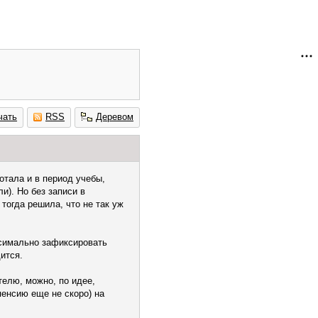
чать
RSS
Деревом
отала и в период учебы,
и). Но без записи в
 тогда решила, что не так уж
ксимально зафиксировать
дится.
телю, можно, по идее,
пенсию еще не скоро) на