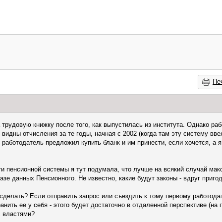
Пе
 трудовую книжку после того, как выпустилась из института. Однако раб
идны отчисления за те годы, начная с 2002 (когда там эту систему ввел
 работодатель предложил купить бланк и им принести, если хочется, а я
ти пенсионной системы я тут подумала, что лучше на всякий случай ма
базе данных Пенсионного. Не известно, какие будут законы - вдруг приго
 сделать? Если отправить запрос или съездить к тому первому работода
анить ее у себя - этого будет достаточно в отдаленной перспективе (на 
с властями?