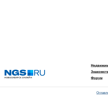
Недвижи
Знакомст
Форум
Оглавл