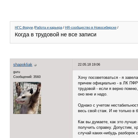
НГС.Форум
/
Работа и карьера
/
HR-сообщество в Новосибирске
/
Когда в трудовой не все записи
shapokliak
22.05.18 19:06
guru
Сообщений: 3560
Хочу посоветоваться - я завела
причем официально - в ЛК ПФР в
трудовой - если я верно помню,
оно мне и надо.
Однако с учетом нестабильнос
весь свой стаж. И не только в 
Как вы думаете, как это лучше
получить справку. Допустим, хр
случай каких-нибудь разборок 