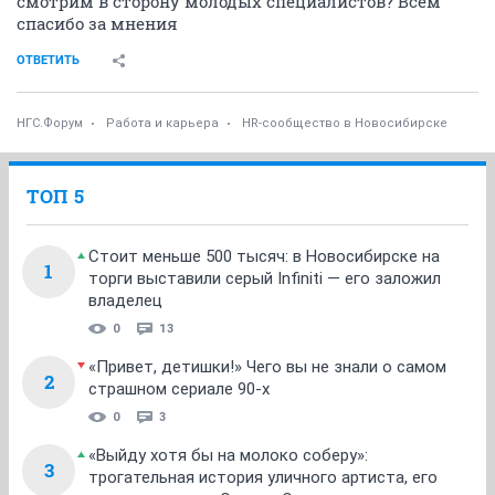
смотрим в сторону молодых специалистов? Всем
спасибо за мнения
ОТВЕТИТЬ
НГС.Форум
Работа и карьера
HR-сообщество в Новосибирске
ТОП 5
Стоит меньше 500 тысяч: в Новосибирске на
1
торги выставили серый Infiniti — его заложил
владелец
0
13
«Привет, детишки!» Чего вы не знали о самом
2
страшном сериале 90-х
0
3
«Выйду хотя бы на молоко соберу»:
3
трогательная история уличного артиста, его