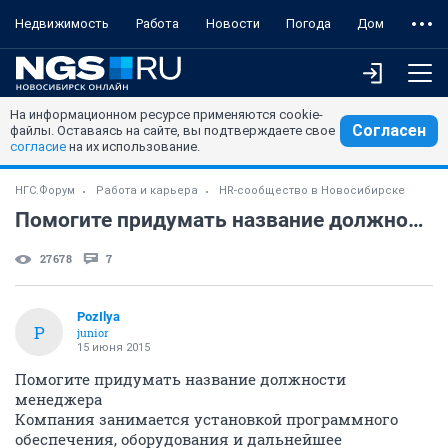
Недвижимость
Работа
Новости
Погода
Дом
На информационном ресурсе применяются cookie-
Согласен
файлы. Оставаясь на сайте, вы подтверждаете свое
согласие
на их использование.
НГС.Форум
Работа и карьера
HR-сообщество в Новосибирске
Помогите придумать название должности
27678
7
PozIlya
P
junior
15 июня 2015
Помогите придумать название должности
менеджера
Компания занимается установкой программного
обеспечения, оборудования и дальнейшее