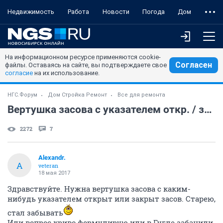
Недвижимость
Работа
Новости
Погода
Дом
На информационном ресурсе применяются cookie-
Согласен
файлы. Оставаясь на сайте, вы подтверждаете свое
согласие
на их использование.
НГС.Форум
Дом Стройка Ремонт
Все для ремонта
Вертушка засова с указателем откр. / закр.
2272
7
Alexandr.
A
veteran
18 мая 2017
Здравствуйте. Нужна вертушка засова с каким-
нибудь указателем открыт или закрыт засов. Старею,
стал забывать
Или вопрос криво формулирую или в Гугле забанили,