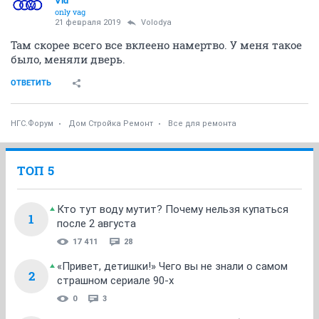
Vld
only vag
21 февраля 2019
Volodya
Там скорее всего все вклеено намертво. У меня такое
было, меняли дверь.
ОТВЕТИТЬ
НГС.Форум
Дом Стройка Ремонт
Все для ремонта
ТОП 5
Кто тут воду мутит? Почему нельзя купаться
1
после 2 августа
17 411
28
«Привет, детишки!» Чего вы не знали о самом
2
страшном сериале 90-х
0
3