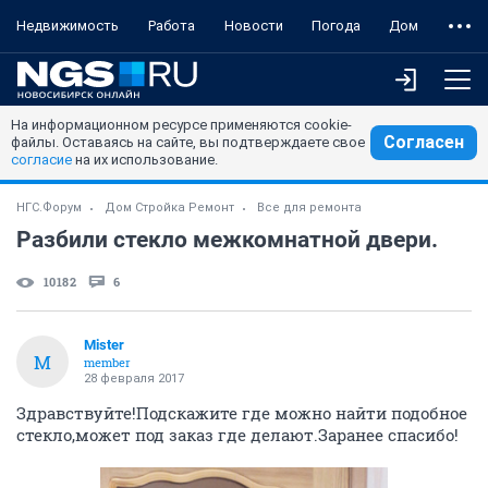
Недвижимость
Работа
Новости
Погода
Дом
На информационном ресурсе применяются cookie-
Согласен
файлы. Оставаясь на сайте, вы подтверждаете свое
согласие
на их использование.
НГС.Форум
Дом Стройка Ремонт
Все для ремонта
Разбили стекло межкомнатной двери.
10182
6
Mister
M
member
28 февраля 2017
Здравствуйте!Подскажите где можно найти подобное
стекло,может под заказ где делают.Заранее спасибо!