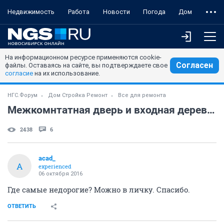
Недвижимость
Работа
Новости
Погода
Дом
На информационном ресурсе применяются cookie-
Согласен
файлы. Оставаясь на сайте, вы подтверждаете свое
согласие
на их использование.
НГС.Форум
Дом Стройка Ремонт
Все для ремонта
Межкомнтатная дверь и входная деревянная. Самый бюджетный вариант.
2438
6
acad_
A
experienced
06 октября 2016
Где самые недорогие? Можно в личку. Спасибо.
ОТВЕТИТЬ