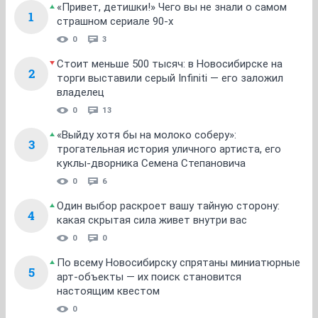
«Привет, детишки!» Чего вы не знали о самом
1
страшном сериале 90-х
0
3
Стоит меньше 500 тысяч: в Новосибирске на
2
торги выставили серый Infiniti — его заложил
владелец
0
13
«Выйду хотя бы на молоко соберу»:
3
трогательная история уличного артиста, его
куклы-дворника Семена Степановича
0
6
Один выбор раскроет вашу тайную сторону:
4
какая скрытая сила живет внутри вас
0
0
По всему Новосибирску спрятаны миниатюрные
5
арт-объекты — их поиск становится
настоящим квестом
0