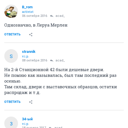
B_rom
activist
06 октября 2016
acad_
Однозначно, в Леруа Мерлен
ОТВЕТИТЬ
strannik
S
v.i.p.
08 октября 2016
acad_
На 2-й Станционной 42 были дешевые двери.
Не помню как называлась, был там последний раз
осенью.
Там склад, двери с выставочных образцов, остатки
распродаж и т.д.
ОТВЕТИТЬ
34-ый
3
v.i.p.
18 января 2017
acad_