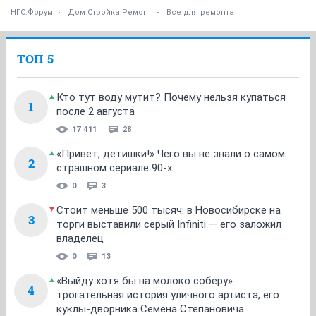
НГС.Форум
Дом Стройка Ремонт
Все для ремонта
ТОП 5
Кто тут воду мутит? Почему нельзя купаться
1
после 2 августа
17 411
28
«Привет, детишки!» Чего вы не знали о самом
2
страшном сериале 90-х
0
3
Стоит меньше 500 тысяч: в Новосибирске на
3
торги выставили серый Infiniti — его заложил
владелец
0
13
«Выйду хотя бы на молоко соберу»:
4
трогательная история уличного артиста, его
куклы-дворника Семена Степановича