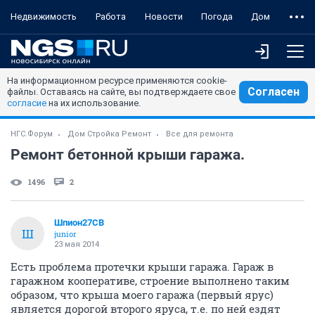
Недвижимость
Работа
Новости
Погода
Дом
На информационном ресурсе применяются cookie-
Согласен
файлы. Оставаясь на сайте, вы подтверждаете свое
согласие
на их использование.
НГС.Форум
Дом Стройка Ремонт
Все для ремонта
Ремонт бетонной крыши гаража.
1496
2
Шпион27СВ
Ш
junior
23 мая 2014
Есть проблема протечки крыши гаража. Гараж в
гаражном кооперативе, строение выполнено таким
образом, что крыша моего гаража (первый ярус)
является дорогой второго яруса, т.е. по ней ездят