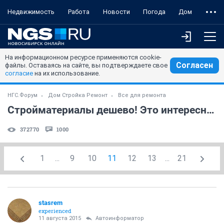
Недвижимость
Работа
Новости
Погода
Дом
На информационном ресурсе применяются cookie-
Согласен
файлы. Оставаясь на сайте, вы подтверждаете свое
согласие
на их использование.
НГС.Форум
Дом Стройка Ремонт
Все для ремонта
Стройматериалы дешево! Это интересно? (часть 4) Правила в 1-м посте!
372770
1000
1
...
9
10
11
12
13
...
21
stasrem
experienced
11 августа 2015
Автоинформатор