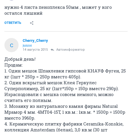
нужно 4 листа пеноплекса 50мм , может у кого
остался лишний
ОТВЕТИТЬ
Cherry_Cherry
C
junior
14 августа 2015
Автоинформатор
Добрый день!
Продам:
1. Один мешок Шпаклевки гипсовой КНАУФ Фуген, 25
кг (1шт * 250р = 250р вместо 405р).
2. Один вскрытый мешок Клея Геркулес
Суперполимер, 25 кг (1шт*150р = 150р вместо 290р).
Израсходовали с мешка совсем немного, можно
считать его полным.
3. Мозаику из натурального камня фирмы Natural
Мрамор 4 мм. 4MT04-15T, 1 кв.м.: 1кв.м. * 1500р = 1500р
вместо 3960р.
4. Керамическую плитку фабрики Ceramika-Konskie,
коллекция Amsterdam (белая), 3,0 кв.м (30 шт