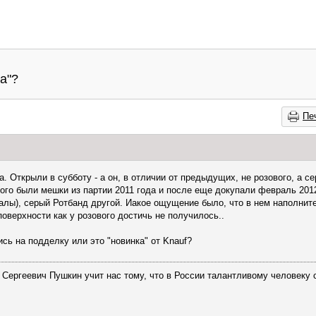
а"?
Пе
 Открыли в субботу - а он, в отличии от предыдущих, не розового, а се
того были мешки из партии 2011 года и после еще докупали февраль 2012
лы), серый Ротбанд другой. Иакое ощущение было, что в нем наполните
оверхности как у розового достичь не получилось..
сь на подделку или это "новинка" от Knauf?
Сергеевич Пушкин учит нас тому, что в России талантливому человеку 