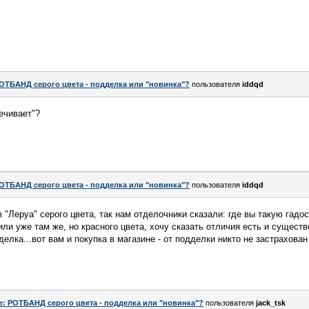
ОТБАНД серого цвета - подделка или "новинка"?
пользователя
iddqd
ечивает"?
ОТБАНД серого цвета - подделка или "новинка"?
пользователя
iddqd
"Леруа" серого цвета, так нам отделочники сказали: где вы такую гадос
ли уже там же, но красного цвета, хочу сказать отличия есть и существ
делка...вот вам и покупка в магазине - от подделки никто не застрахован
e: РОТБАНД серого цвета - подделка или "новинка"?
пользователя
jack_tsk