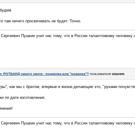
 будем.
то там ничего просвечивать не будет. Точно.
Сергеевич Пушкин учит нас тому, что в России талантливому человеку 
e: РОТБАНД серого цвета - подделка или "новинка"?
пользователя
stasrem
туры", как мы с братом, впервые в жизни делающие это, "руками почувств
и по дате изготовления.
мнения!
Сергеевич Пушкин учит нас тому, что в России талантливому человеку 