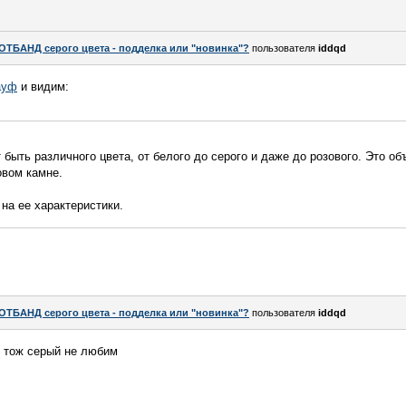
ОТБАНД серого цвета - подделка или "новинка"?
пользователя
iddqd
ауф
и видим:
 быть различного цвета, от белого до серого и даже до розового. Это о
овом камне.
 на ее характеристики.
ОТБАНД серого цвета - подделка или "новинка"?
пользователя
iddqd
 тож серый не любим