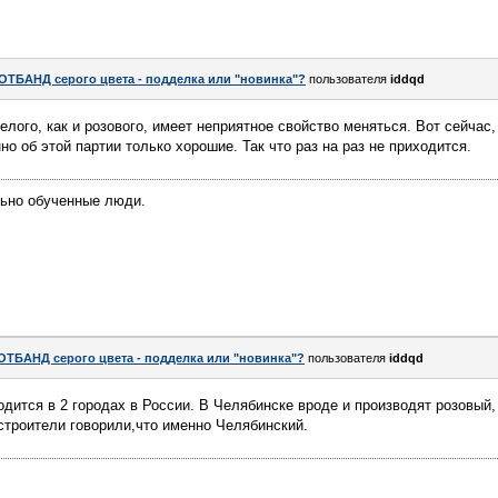
ОТБАНД серого цвета - подделка или "новинка"?
пользователя
iddqd
елого, как и розового, имеет неприятное свойство меняться. Вот сейчас,
о об этой партии только хорошие. Так что раз на раз не приходится.
льно обученные люди.
ОТБАНД серого цвета - подделка или "новинка"?
пользователя
iddqd
дится в 2 городах в России. В Челябинске вроде и производят розовый,
строители говорили,что именно Челябинский.