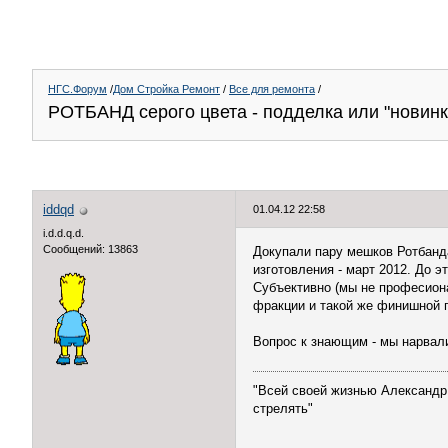
НГС.Форум
/
Дом Стройка Ремонт
/
Все для ремонта
/
РОТБАНД серого цвета - подделка или "новинк
iddqd
01.04.12 22:58
i.d.d.q.d.
Сообщений: 13863
Докупали пару мешков Ротбанда.
изготовления - март 2012. До э
Субъективно (мы не професиона
фракции и такой же финишной п
Вопрос к знающим - мы нарвали
"Всей своей жизнью Александр 
стрелять"