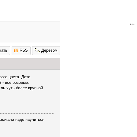
чать
RSS
Деревом
рого цвета. Дата
 - все розовые.
ль чуть более крупной
сначала надо научиться