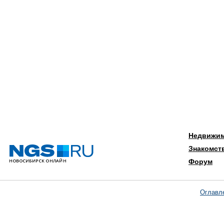
Недвижи
Знакомст
Форум
Оглавл