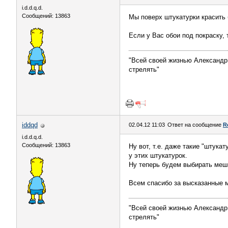
i.d.d.q.d.
Сообщений: 13863
Мы поверх штукатурки красить
Если у Вас обои под покраску, 
"Всей своей жизнью Александр 
стрелять"
iddqd
02.04.12 11:03
Ответ на сообщение
R
i.d.d.q.d.
Сообщений: 13863
Ну вот, т.е. даже такие "штука
у этих штукатурок.
Ну теперь будем выбирать мешк
Всем спасибо за высказанные 
"Всей своей жизнью Александр 
стрелять"