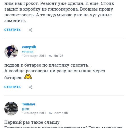
ним как грохот. Ремонт уже сделан. И еще. Стояк
зашит в коробку из гипсокартона. Вобщем прошу
посоветовать. А то подумываю уже на чугунные
заменить.
ОТВЕТИТЬ
compsib
veteran
10 января 2011
tin123
подвод к батарее по пластику сделать...
А вообще разговоры ни разу не слышал через
батарею
ОТВЕТИТЬ
Толмач
guru
10 января 2011
compsib
Первый раз такое слышу.
Батареи меняли вместе со стояками? Тогда может то