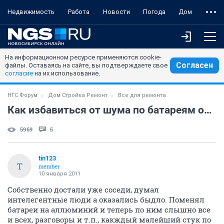
Недвижимость
Работа
Новости
Погода
Дом
На информационном ресурсе применяются cookie-
Согласен
файлы. Оставаясь на сайте, вы подтверждаете свое
согласие
на их использование.
НГС.Форум
Дом Стройка Ремонт
Все для ремонта
Как избавиться от шума по батареям от соседей
5969
5
tin123
T
member
10 января 2011
Собственно достали уже соседи, думал
интелегентные люди а оказались быдло. Поменял
батареи на аллюминий и теперь по ним слышно все
и всех, разговоры и т.п., какждый малейший стук по