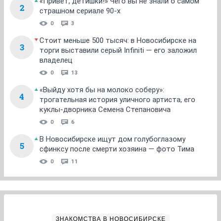
«Привет, детишки!» Чего вы не знали о самом
2
страшном сериале 90-х
0
3
Стоит меньше 500 тысяч: в Новосибирске на
3
торги выставили серый Infiniti — его заложил
владелец
0
13
«Выйду хотя бы на молоко соберу»:
4
трогательная история уличного артиста, его
куклы-дворника Семена Степановича
0
6
В Новосибирске ищут дом голубоглазому
5
сфинксу после смерти хозяина — фото Тима
0
11
ЗНАКОМСТВА В НОВОСИБИРСКЕ