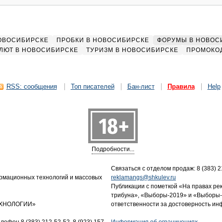
НОВОСИБИРСКЕ
ПРОБКИ В НОВОСИБИРСКЕ
ФОРУМЫ В НОВОС
ЛЮТ В НОВОСИБИРСКЕ
ТУРИЗМ В НОВОСИБИРСКЕ
ПРОМОКО
RSS: сообщения
Топ писателей
Бан-лист
Правила
Help
Подробности...
Связаться с отделом продаж: 8 (383) 21
ормационных технологий и массовых
reklamangs@shkulev.ru
Публикации с пометкой «На правах ре
трибуна», «Выборы-2019» и «Выборы-
ТЕХНОЛОГИИ»
ответственности за достоверность и