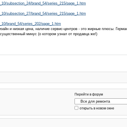
on_10/subsection_24/brand_54/series_215/page_1.htm
on_10/subsection_27/brand_54/series_215/page_1.htm
on_10/brand_54/series_202/page_1.htm
зайн и низкая цена, наличие сервис-центров - это жирные плюсы. Герман
есущественный минус (о котором узнал от продавца же!)
Перейти в форум
открыть в новом окне