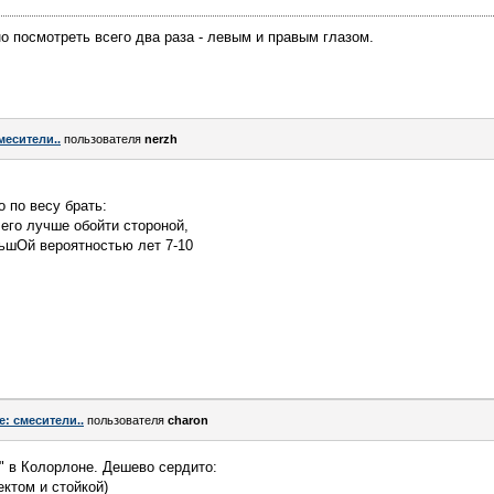
о посмотреть всего два раза - левым и правым глазом.
месители..
пользователя
nerzh
о по весу брать:
о его лучше обойти стороной,
льшОй вероятностью лет 7-10
e: смесители..
пользователя
charon
" в Колорлоне. Дешево сердито:
ектом и стойкой)