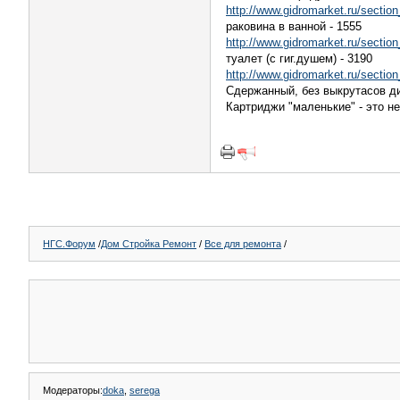
http://www.gidromarket.ru/secti
раковина в ванной - 1555
http://www.gidromarket.ru/secti
туалет (с гиг.душем) - 3190
http://www.gidromarket.ru/secti
Сдержанный, без выкрутасов ди
Картриджи "маленькие" - это н
НГС.Форум
/
Дом Стройка Ремонт
/
Все для ремонта
/
Модераторы:
doka
,
serega