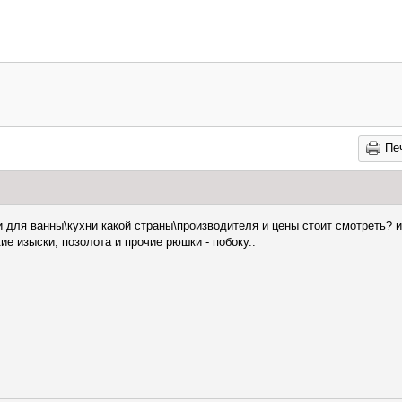
Пе
и для ванны\кухни какой страны\производителя и цены стоит смотреть? 
е изыски, позолота и прочие рюшки - побоку..