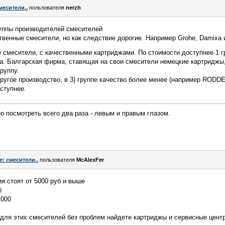
месители..
пользователя
nerzh
уппы производителей смесителей
твенные смесители, но как следствие дорогие. Например Grohe, Damixa и
 смесители, с качественными картриджами. По стоимости доступнее 1 г
ma. Балгарская фирма, ставящая на свои смесители немецкие картриджы,
руппу.
 другое производство, в 3) группе качество более менее (например RODDE
ступнее.
о посмотреть всего два раза - левым и правым глазом.
e: смесители..
пользователя
McAlexFer
ия стоят от 5000 руб и выше
б
1000
 для этих смесителей без проблем найдете картриджы и сервисные центр