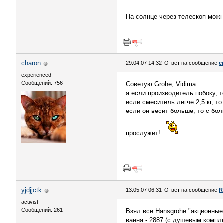
На солнце через телескоп можн
charon
29.04.07 14:32
Ответ на сообщение
с
experienced
Сообщений: 756
Советую Grohe, Vidima.
а если производитель побоку, т
если смеситель легче 2,5 кг, т
если он весит больше, то с бо
прослужит!
yjdjjctk
13.05.07 06:31
Ответ на сообщение
R
activist
Сообщений: 261
Взял все Hansgrohe "акционные
ванна - 2887 (с душевым компл