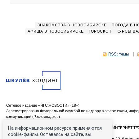
ЗНАКОМСТВА В НОВОСИБИРСКЕ
ПОГОДА В 
АФИША В НОВОСИБИРСКЕ
ГОРОСКОП
КУРСЫ ВА
RSS: темы
Сетевое издание «НГС.НОВОСТИ» (18+)
Зарегистрировано Федеральной службой по надзору в сфере связи, инф
коммуникаций (Роскомнадзор)
Свидетельство о регистрации СМИ ЭЛ № ФС 77—84683
На информационном ресурсе применяются
Учредитель: Общество с ограниченной ответственностью «ИНТЕРНЕТ 
Главный редактор: Громкова Елена Александровна
cookie-файлы. Оставаясь на сайте, вы