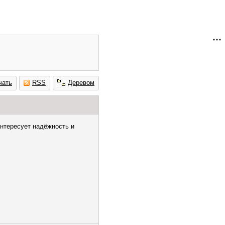
чать
RSS
Деревом
интересует надёжность и