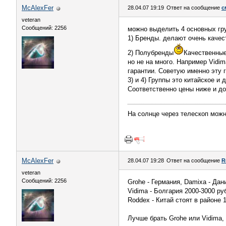
McAlexFer
28.04.07 19:19
Ответ на сообщение
с
veteran
Сообщений: 2256
можно выделить 4 основных гр
1) Бренды. делают очень качес
2) Полубренды
Качественные
но не на много. Например Vidi
гарантии. Советую именно эту г
3) и 4) Группы это китайское и
Соответственно цены ниже и до
На солнце через телескоп можн
McAlexFer
28.04.07 19:28
Ответ на сообщение
R
veteran
Сообщений: 2256
Grohe - Германия, Damixa - Дан
Vidima - Болгария 2000-3000 ру
Roddex - Китай стоят в районе 
Лучше брать Grohe или Vidima,