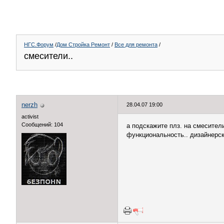
НГС.Форум
/
Дом Стройка Ремонт
/
Все для ремонта
/
смесители..
nerzh
28.04.07 19:00
activist
Сообщений: 104
а подскажите плз. на смесител
функциональность.. дизайнерски