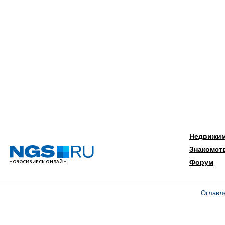
Недвижи
Знакомст
Форум
Оглавл