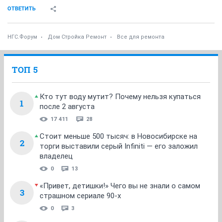
ОТВЕТИТЬ
НГС.Форум
Дом Стройка Ремонт
Все для ремонта
ТОП 5
Кто тут воду мутит? Почему нельзя купаться
1
после 2 августа
17 411
28
Стоит меньше 500 тысяч: в Новосибирске на
2
торги выставили серый Infiniti — его заложил
владелец
0
13
«Привет, детишки!» Чего вы не знали о самом
3
страшном сериале 90-х
0
3