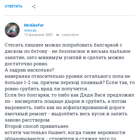
ОТВЕТИТЬ
McAlexFer
veteran
13 февраля 2007
sarpedion
Стесать лишнее можно попробовать балгаркой с
диском по бетону - не безопасное и весьма пыльное
занятие, зато минимум усилий и сделать можно
достаточно ровно.
А задран насколько?
наверняка относительно уровня остального пола не
больше 1-2 см, причем переход плавный? Если так, то
ровно срубить вряд ли получится...
Если без болгарки, то либо как Дядя Вася предложил
по - насверлить пощаще дырок и срубить, а потом
выровнять, либо как на асфальтированной дороге
ямочный ремонт - выдолбить весь кусок и залить
заново расствором.
Второй способ правильнее.
кстати частенько бывает, когда такие неровности
образовываются - строители в стяжку чего то