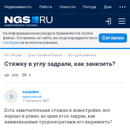
Недвижимость
Работа
Новости
Погода
Дом
На информационном ресурсе применяются cookie-
Согласен
файлы. Оставаясь на сайте, вы подтверждаете свое
согласие
на их использование.
НГС.Форум
Дом Стройка Ремонт
Все для ремонта
Стяжку в углу задрали, как занизить?
2981
9
sarpedion
S
experienced
11 февраля 2007
Есть замечательная стяжка в новостройке, всё
хорошо и ровно, но один угол задран, как
наименьшими трудозатратами его выравнять?