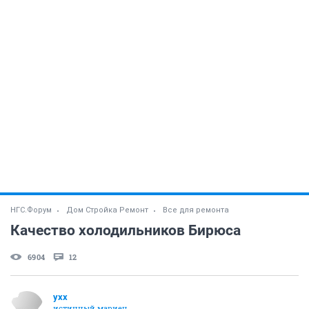
НГС.Форум
Дом Стройка Ремонт
Все для ремонта
Качество холодильников Бирюса
6904
12
yxx
истинный мариец