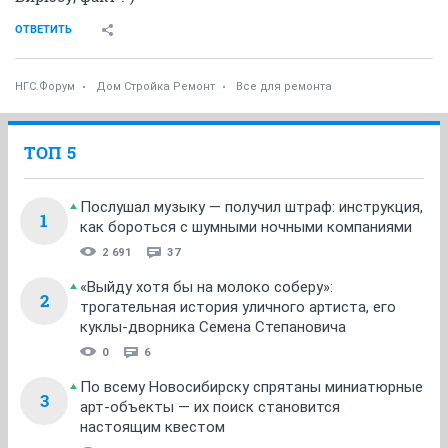
ОТВЕТИТЬ
НГС.Форум
Дом Стройка Ремонт
Все для ремонта
ТОП 5
Послушал музыку — получил штраф: инструкция,
1
как бороться с шумными ночными компаниями
2 691
37
«Выйду хотя бы на молоко соберу»:
2
трогательная история уличного артиста, его
куклы-дворника Семена Степановича
0
6
По всему Новосибирску спрятаны миниатюрные
3
арт-объекты — их поиск становится
настоящим квестом