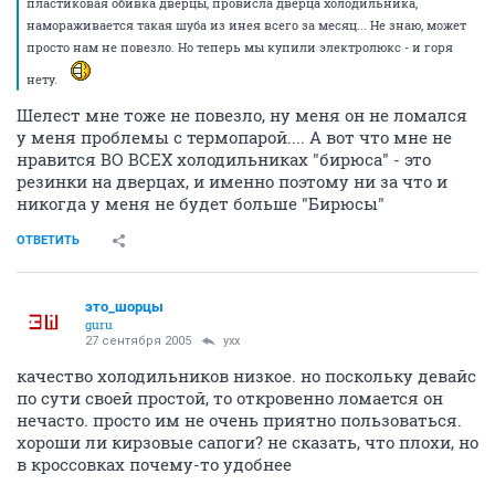
пластиковая обивка дверцы, провисла дверца холодильника,
намораживается такая шуба из инея всего за месяц... Не знаю, может
просто нам не повезло. Но теперь мы купили электролюкс - и горя
нету.
Шелест мне тоже не повезло, ну меня он не ломался
у меня проблемы с термопарой.... А вот что мне не
нравится ВО ВСЕХ холодильниках "бирюса" - это
резинки на дверцах, и именно поэтому ни за что и
никогда у меня не будет больше "Бирюсы"
ОТВЕТИТЬ
это_шорцы
guru
27 сентября 2005
yxx
качество холодильников низкое. но поскольку девайс
по сути своей простой, то откровенно ломается он
нечасто. просто им не очень приятно пользоваться.
хороши ли кирзовые сапоги? не сказать, что плохи, но
в кроссовках почему-то удобнее