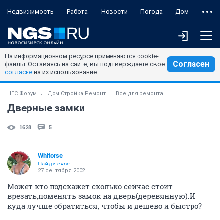
Недвижимость
Работа
Новости
Погода
Дом
На информационном ресурсе применяются cookie-
Согласен
файлы. Оставаясь на сайте, вы подтверждаете свое
согласие
на их использование.
НГС.Форум
Дом Стройка Ремонт
Все для ремонта
Дверные замки
1628
5
Whitorse
Найди своё
27 сентября 2002
Может кто подскажет сколько сейчас стоит
врезать,поменять замок на дверь(деревянную).И
куда лучше обратиться, чтобы и дешево и быстро?