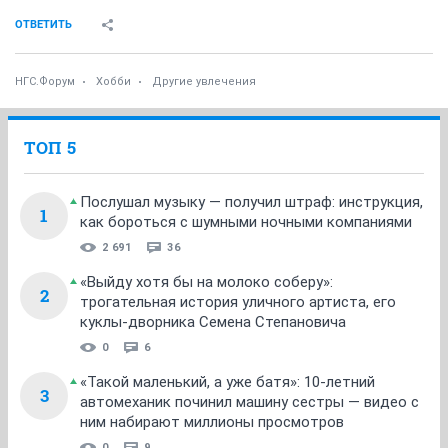
ОТВЕТИТЬ
НГС.Форум
Хобби
Другие увлечения
ТОП 5
Послушал музыку — получил штраф: инструкция,
1
как бороться с шумными ночными компаниями
2 691
36
«Выйду хотя бы на молоко соберу»:
2
трогательная история уличного артиста, его
куклы-дворника Семена Степановича
0
6
«Такой маленький, а уже батя»: 10-летний
3
автомеханик починил машину сестры — видео с
ним набирают миллионы просмотров
0
9