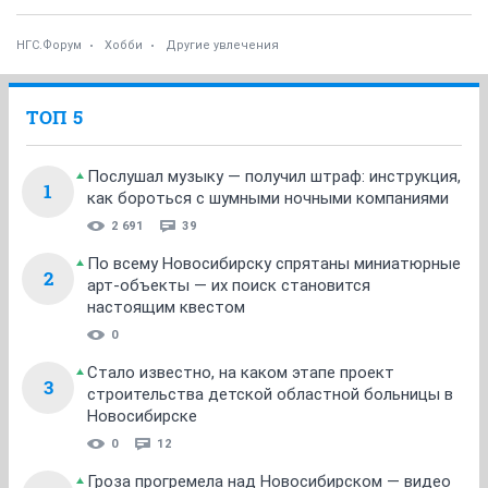
НГС.Форум
Хобби
Другие увлечения
ТОП 5
Послушал музыку — получил штраф: инструкция,
1
как бороться с шумными ночными компаниями
2 691
39
По всему Новосибирску спрятаны миниатюрные
2
арт-объекты — их поиск становится
настоящим квестом
0
Стало известно, на каком этапе проект
3
строительства детской областной больницы в
Новосибирске
0
12
Гроза прогремела над Новосибирском — видео