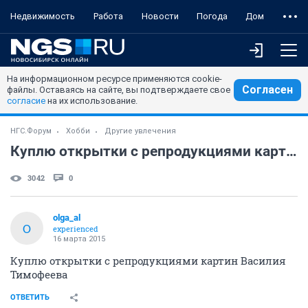
Недвижимость
Работа
Новости
Погода
Дом
На информационном ресурсе применяются cookie-
Согласен
файлы. Оставаясь на сайте, вы подтверждаете свое
согласие
на их использование.
НГС.Форум
Хобби
Другие увлечения
Куплю открытки с репродукциями картин Василия Тимофеева
3042
0
olga_al
O
experienced
16 марта 2015
Куплю открытки с репродукциями картин Василия
Тимофеева
ОТВЕТИТЬ