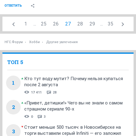
ОТВЕТИТЬ
1
...
25
26
27
28
29
...
35
НГС.Форум
Хобби
Другие увлечения
ТОП 5
Кто тут воду мутит? Почему нельзя купаться
1
после 2 августа
17 411
28
«Привет, детишки!» Чего вы не знали о самом
2
страшном сериале 90-х
0
3
Стоит меньше 500 тысяч: в Новосибирске на
3
торги выставили серый Infiniti — его заложил