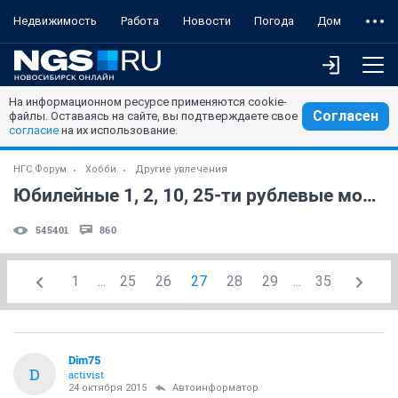
Недвижимость
Работа
Новости
Погода
Дом
На информационном ресурсе применяются cookie-
Согласен
файлы. Оставаясь на сайте, вы подтверждаете свое
согласие
на их использование.
НГС.Форум
Хобби
Другие увлечения
Юбилейные 1, 2, 10, 25-ти рублевые монеты РФ!!! (часть 6)
545401
860
1
...
25
26
27
28
29
...
35
Dim75
D
activist
24 октября 2015
Автоинформатор