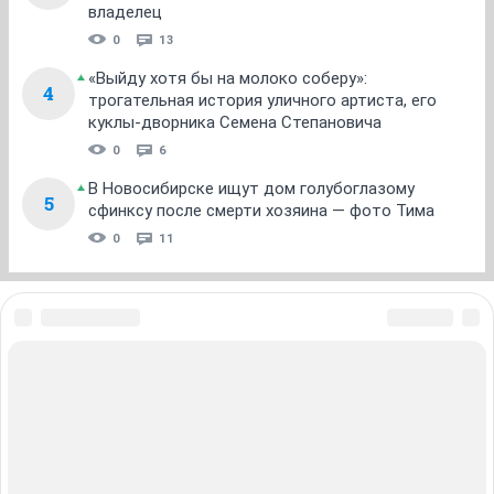
владелец
0
13
«Выйду хотя бы на молоко соберу»:
4
трогательная история уличного артиста, его
куклы-дворника Семена Степановича
0
6
В Новосибирске ищут дом голубоглазому
5
сфинксу после смерти хозяина — фото Тима
0
11
ЗНАКОМСТВА В НОВОСИБИРСКЕ
ПОГОДА В НОВОСИБИРСКЕ
ПРОБКИ В НОВОСИБИРСКЕ
ФОРУМЫ В НОВОСИБИРСКЕ
ТЕЛЕПРОГРАММА В НОВОСИБИРСКЕ
АФИША В НОВОСИБИРСКЕ
ГОРОСКОП
КУРСЫ ВАЛЮТ В НОВОСИБИРСКЕ