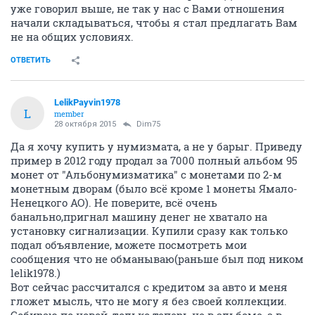
уже говорил выше, не так у нас с Вами отношения
начали складываться, чтобы я стал предлагать Вам
не на общих условиях.
ОТВЕТИТЬ
LelikPayvin1978
L
member
28 октября 2015
Dim75
Да я хочу купить у нумизмата, а не у барыг. Приведу
пример в 2012 году продал за 7000 полный альбом 95
монет от "Альбонумизматика" с монетами по 2-м
монетным дворам (было всё кроме 1 монеты Ямало-
Ненецкого АО). Не поверите, всё очень
банально,пригнал машину денег не хватало на
установку сигнализации. Купили сразу как только
подал объявление, можете посмотреть мои
сообщения что не обманываю(раньше был под ником
lelik1978.)
Вот сейчас рассчитался с кредитом за авто и меня
гложет мысль, что не могу я без своей коллекции.