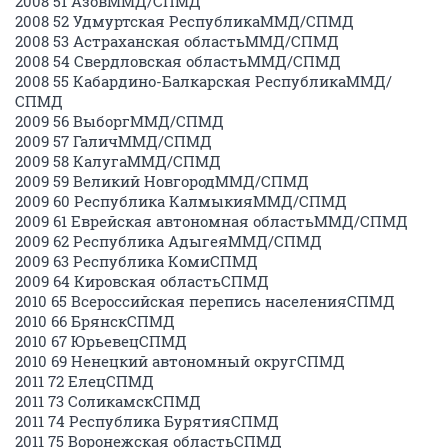
2008 51 АзовММД/СПМД
2008 52 Удмуртская РеспубликаММД/СПМД
2008 53 Астраханская областьММД/СПМД
2008 54 Свердловская областьММД/СПМД
2008 55 Кабардино-Балкарская РеспубликаММД/
СПМД
2009 56 ВыборгММД/СПМД
2009 57 ГаличММД/СПМД
2009 58 КалугаММД/СПМД
2009 59 Великий НовгородММД/СПМД
2009 60 Республика КалмыкияММД/СПМД
2009 61 Еврейская автономная областьММД/СПМД
2009 62 Республика АдыгеяММД/СПМД
2009 63 Республика КомиСПМД
2009 64 Кировская областьСПМД
2010 65 Всероссийская перепись населенияСПМД
2010 66 БрянскСПМД
2010 67 ЮрьевецСПМД
2010 69 Ненецкий автономный округСПМД
2011 72 ЕлецСПМД
2011 73 СоликамскСПМД
2011 74 Республика БурятияСПМД
2011 75 Воронежская областьСПМД