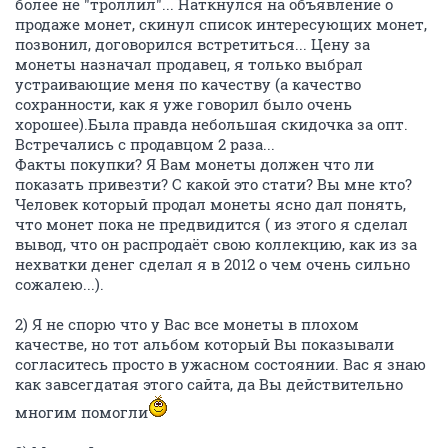
более не "троллил"... Наткнулся на объявление о
продаже монет, скинул список интересующих монет,
позвонил, договорился встретиться... Цену за
монеты назначал продавец, я только выбрал
устраивающие меня по качеству (а качество
сохранности, как я уже говорил было очень
хорошее).Была правда небольшая скидочка за опт.
Встречались с продавцом 2 раза...
Факты покупки? Я Вам монеты должен что ли
показать привезти? С какой это стати? Вы мне кто?
Человек который продал монеты ясно дал понять,
что монет пока не предвидится ( из этого я сделал
вывод, что он распродаёт свою коллекцию, как из за
нехватки денег сделал я в 2012 о чем очень сильно
сожалею...).
2) Я не спорю что у Вас все монеты в плохом
качестве, но тот альбом который Вы показывали
согласитесь просто в ужасном состоянии. Вас я знаю
как завсегдатая этого сайта, да Вы действительно
многим помогли