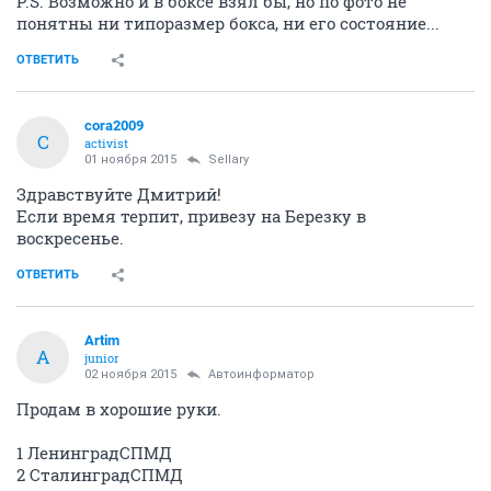
P.S. Возможно и в боксе взял бы, но по фото не
понятны ни типоразмер бокса, ни его состояние...
ОТВЕТИТЬ
cora2009
C
activist
01 ноября 2015
Sellary
Здравствуйте Дмитрий!
Если время терпит, привезу на Березку в
воскресенье.
ОТВЕТИТЬ
Artim
A
junior
02 ноября 2015
Автоинформатор
Продам в хорошие руки.
1 ЛенинградСПМД
2 СталинградСПМД