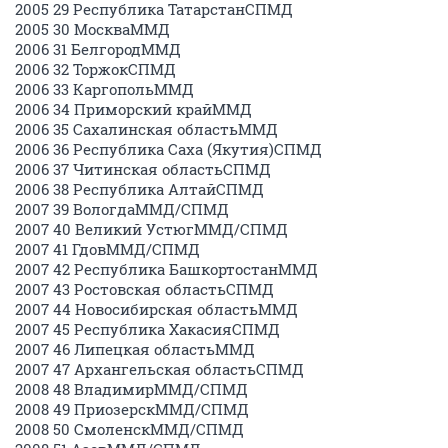
2005 29 Республика ТатарстанСПМД
2005 30 МоскваММД
2006 31 БелгородММД
2006 32 ТоржокСПМД
2006 33 КаргопольММД
2006 34 Приморский крайММД
2006 35 Сахалинская областьММД
2006 36 Республика Саха (Якутия)СПМД
2006 37 Читинская областьСПМД
2006 38 Республика АлтайСПМД
2007 39 ВологдаММД/СПМД
2007 40 Великий УстюгММД/CПМД
2007 41 ГдовММД/СПМД
2007 42 Республика БашкортостанММД
2007 43 Ростовская областьСПМД
2007 44 Новосибирская областьММД
2007 45 Республика ХакасияСПМД
2007 46 Липецкая областьММД
2007 47 Архангельская областьСПМД
2008 48 ВладимирММД/СПМД
2008 49 ПриозерскММД/СПМД
2008 50 СмоленскММД/СПМД