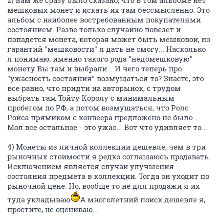
2) Вам же сразу было сказано, что в том альбоме нет
мешковых монет и искать их там бессмысленно. Это
альбом с наиболее востребованным покупателями
состоянием. Разве только случайно повезет и
попадется монета, которая может быть мешковой, но
гарантий "мешковости" я дать не смогу... Насколько
я понимаю, именно такого рода "недомешковую"
монету Вы там и выбрали... И чего теперь про
"ужасность состояния" возмущаться то? Знаете, это
все равно, что придти на авторынок, с трудом
выбрать там Тойту Королу с минимальным
пробегом по РФ, а потом возмущаться, что Ролс
Ройса прямиком с конвеера предложено не было...
Мол все остальное - это ужас... Вот что удивляет то...
4) Монеты из личной коллекции дешевле, чем в три
рыночных стоимости я редко соглашаюсь продавать.
Исключением является случай улучшения
состояния предмета в коллекции. Тогда он уходит по
рыночной цене. Но, вообще то не для продажи я их
туда укладываю
А многолетний поиск дешевле я,
простите, не оцениваю...