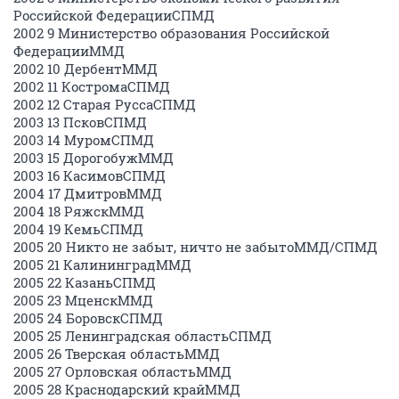
Российской ФедерацииСПМД
2002 9 Министерство образования Российской
ФедерацииММД
2002 10 ДербентММД
2002 11 КостромаСПМД
2002 12 Старая РуссаСПМД
2003 13 ПсковСПМД
2003 14 МуромСПМД
2003 15 ДорогобужММД
2003 16 КасимовСПМД
2004 17 ДмитровММД
2004 18 РяжскММД
2004 19 КемьСПМД
2005 20 Никто не забыт, ничто не забытоММД/СПМД
2005 21 КалининградММД
2005 22 КазаньСПМД
2005 23 МценскММД
2005 24 БоровскСПМД
2005 25 Ленинградская областьСПМД
2005 26 Тверская областьММД
2005 27 Орловская областьММД
2005 28 Краснодарский крайММД