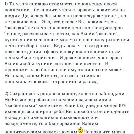
1) То, что я снижаю стоимость пополнения своей
коллекции - не значит, что я стараюсь нажиться на
людях. Да, я зарабатываю на перепродаже монет, но
не наживаюсь... Это, вот, скорее Вы наживаетесь,
"разводя" не очень знающих цены коллекционеров.
Точнее, рассказываете о том, как Вы их "развели",
купив у них мешковые монеты в половину рыночной
цены от оборотных... Ведь пока что ни одного
подтверждения о фактах покупок по заниженным
ценам Вы не привели... И даже человек, у которого
Вы их якобы купили, остался неизвестен... И
предложить он больше почему то ничего не может...
Не знаю, зачем Вам это, но все это сильно
напоминает какой-то троллинг и развод.
2) Сохранность рядовых монет, конечно наблюдали.
Но Вы же не работали со мной под заказ или с
"особенными" монетами. Если бы, увидев менее 10%
имеющегося ширпотреба, Вы способны были сделать
выводы об имеющихся возможностях и
ассортименте, то я бы поразился Вашим
аналитическим возможностям
Но пока что масса