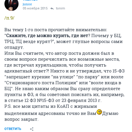
junior
05 ноября 2015
tonim
/п.9/
Вы тему 1-го поста прочитайте внимательно:
"
Скажите, где можно курить, где нет
? Почему у БЦ,
ТРЦ, ТЦ везде курят?", может глупые вопросы сами
отпадут.
Или Вы считаете, что автор поста должен был в
своем вопросе перечислить все возможные места,
где встречал курильщиков, чтобы получить
адекватный ответ?! Никто и не утверждал, что 15-ФЗ
"запрещает курение "на улице" "по парку" или возле
"Стационарного поста Полиции" или "возле входа в
БЦ". Не знаю каким образом Вы сразу определяете
пункты в ФЗ, я бы советовал поискать их, например,
в статье 12 ФЗ №15-ФЗ от 23 февраля 2013 г.
P.S. все мои цитаты из КоАП с жирными
выделениями адресованы точно не Вам
Думаю
вопрос закрыт.
ОТВЕТИТЬ