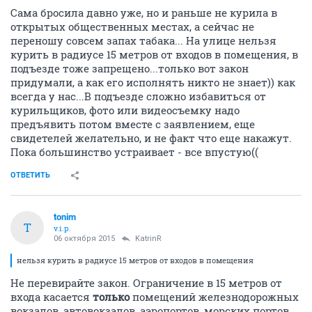
Сама бросила давно уже, но и раньше не курила в
открытых общественных местах, а сейчас не
переношу совсем запах табака... На улице нельзя
курить в радиусе 15 метров от входов в помещения, в
подъезде тоже запрещено...только вот закон
придумали, а как его исполнять никто не знает)) как
всегда у нас...В подъезде сложно избавиться от
курильщиков, фото или видеосъемку надо
предъявить потом вместе с заявлением, еще
свидетелей желательно, и не факт что еще накажут.
Пока большинство устраивает - все впустую((
ОТВЕТИТЬ
tonim
T
v.i.p.
06 октября 2015
KatrinR
нельзя курить в радиусе 15 метров от входов в помещения
Не перевирайте закон. Ограничение в 15 метров от
входа касается
только
помещений железнодорожных
вокзалов, автовокзалов, аэропортов, морских портов,