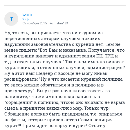
tonim
T
v.i.p.
05 ноября 2015
Titan124
Ну, то есть, вы признаете, что ни в одном из
перечисленных автором случаем никаких
нарушений законодательства о курении нет. Тем не
менее пишете: "Вот Вам и наказание. Получается, что
и курильщик виноват и администрация БЦ, ТРЦ и
т.д. в отдельных случаях." Так в чем именно виноват
курильщик и, в отдельных случаях, администрация?
Ну а этот ваш шедевр я вообще не могу никак
расшифровать: "Ну а что касается курящей полиции,
то здесь можно обратиться и в полицию и в
прокуратуру". Вы уж раз начали советовать, то
напишите, что же именно надо написать в
"обращении" в полицию, чтобы оно вызвало не взрыв
смеха, а принятие каких-либо мер. Только чур!
Обращение должно быть правдивым, т.е. опираться
на факты, которые привел автор ("сама полиция
курит!!! Прям идёт по парку и курит! Стоят у