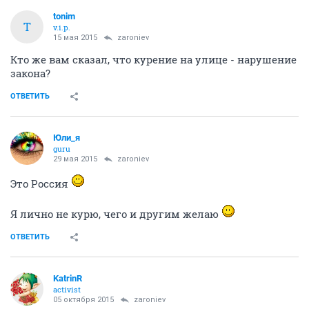
tonim
T
v.i.p.
15 мая 2015
zaroniev
Кто же вам сказал, что курение на улице - нарушение
закона?
ОТВЕТИТЬ
Юли_я
guru
29 мая 2015
zaroniev
Это Россия
Я лично не курю, чего и другим желаю
ОТВЕТИТЬ
KatrinR
activist
05 октября 2015
zaroniev