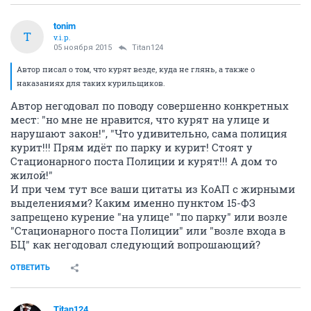
tonim
T
v.i.p.
05 ноября 2015
Titan124
Автор писал о том, что курят везде, куда не глянь, а также о
наказаниях для таких курильщиков.
Автор негодовал по поводу совершенно конкретных
мест: "но мне не нравится, что курят на улице и
нарушают закон!", "Что удивительно, сама полиция
курит!!! Прям идёт по парку и курит! Стоят у
Стационарного поста Полиции и курят!!! А дом то
жилой!"
И при чем тут все ваши цитаты из КоАП с жирными
выделениями? Каким именно пунктом 15-ФЗ
запрещено курение "на улице" "по парку" или возле
"Стационарного поста Полиции" или "возле входа в
БЦ" как негодовал следующий вопрошающий?
ОТВЕТИТЬ
Titan124