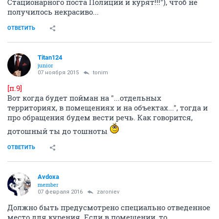
Стационарного поста Полиции и курят!!!"), чтоб не
получилось некрасиво...
ОТВЕТИТЬ
Titan124
junior
07 ноября 2015
tonim
[п.9]
Вот когда будет пойман на "...отдельных
территориях, в помещениях и на объектах...", тогда и
про обращения будем вести речь. Как говорится,
дотошный ты до тошноты
ОТВЕТИТЬ
Avdoxa
member
07 февраля 2016
zaroniev
Должно быть предусмотрено специально отведенное
место для курения. Если в помещении, то