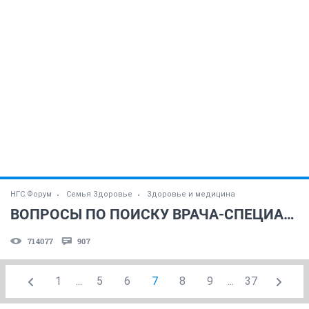
НГС.Форум
Семья Здоровье
Здоровье и медицина
ВОПРОСЫ ПО ПОИСКУ ВРАЧА-СПЕЦИАЛИСТА (часть 4)
714077
907
1
...
5
6
7
8
9
...
37