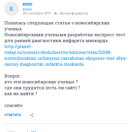
KRSD
K
junior
29 сентября 2015
Автоинформатор
Попалась следующая статья о новосибирских
ученых
Новосибирскими учеными разработан экспресс-тест
для ранней диагностики инфаркта миокарда
http://planet-
today.ru/novosti/obshchestvo/zdorove/item/21088-
novosibirskimi-uchenymi-razrabotan-ekspress-test-dlya-
rannej-diagnostiki-infarkta-miokarda
Вопрос :
кто эти новосибирские ученые ?
где они трудятся (есть ли сайт) ?
как их найти ?
спасибо
ОТВЕТИТЬ