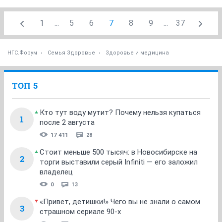
1
...
5
6
7
8
9
...
37
НГС.Форум
Семья Здоровье
Здоровье и медицина
ТОП 5
Кто тут воду мутит? Почему нельзя купаться
1
после 2 августа
17 411
28
Стоит меньше 500 тысяч: в Новосибирске на
2
торги выставили серый Infiniti — его заложил
владелец
0
13
«Привет, детишки!» Чего вы не знали о самом
3
страшном сериале 90-х