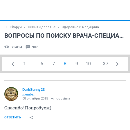
НГС.Форум
Семья Здоровье
Здоровье и медицина
ВОПРОСЫ ПО ПОИСКУ ВРАЧА-СПЕЦИАЛИСТА (часть 4)
714194
907
1
...
6
7
8
9
10
...
37
DarkSunny23
member
08 октября 2015
docsima
Спасибо! Попробуем)
ОТВЕТИТЬ