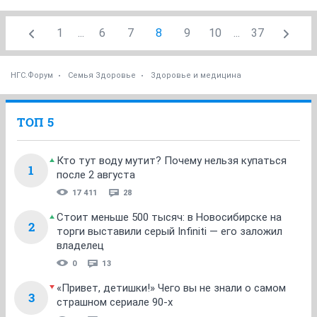
1
...
6
7
8
9
10
...
37
НГС.Форум
Семья Здоровье
Здоровье и медицина
ТОП 5
Кто тут воду мутит? Почему нельзя купаться
1
после 2 августа
17 411
28
Стоит меньше 500 тысяч: в Новосибирске на
2
торги выставили серый Infiniti — его заложил
владелец
0
13
«Привет, детишки!» Чего вы не знали о самом
3
страшном сериале 90-х