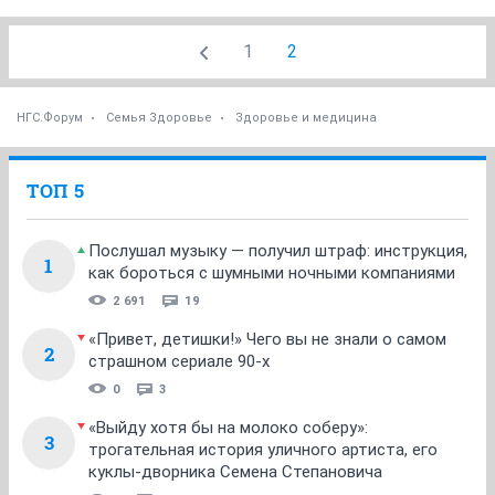
1
2
НГС.Форум
Семья Здоровье
Здоровье и медицина
ТОП 5
Послушал музыку — получил штраф: инструкция,
1
как бороться с шумными ночными компаниями
2 691
19
«Привет, детишки!» Чего вы не знали о самом
2
страшном сериале 90-х
0
3
«Выйду хотя бы на молоко соберу»:
3
трогательная история уличного артиста, его
куклы-дворника Семена Степановича