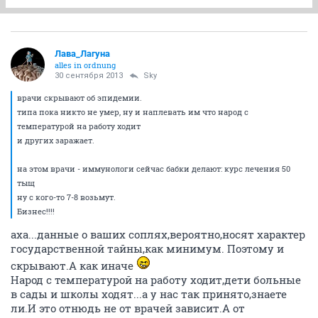
Лава_Лагуна
alles in ordnung
30 сентября 2013
Sky
врачи скрывают об эпидемии.
типа пока никто не умер, ну и наплевать им что народ с
температурой на работу ходит
и других заражает.
на этом врачи - иммунологи сейчас бабки делают: курс лечения 50
тыщ
ну с кого-то 7-8 возьмут.
Бизнес!!!!
аха...данные о ваших соплях,вероятно,носят характер
государственной тайны,как минимум. Поэтому и
скрывают.А как иначе
Народ с температурой на работу ходит,дети больные
в сады и школы ходят...а у нас так принято,знаете
ли.И это отнюдь не от врачей зависит.А от