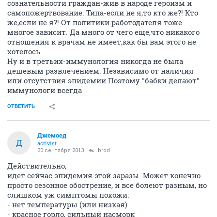
сознательности граждан-жив в народе героизм и
самопожертвование. Типа-если не я,то кто же?! Кто
же,если не я?! От политики работодателя тоже
многое зависит. Да много от чего еще,что никакого
отношения к врачам не имеет,как бы вам этого не
хотелось.
Ну и в третьих-иммунология никогда не была
дешевым развлечением. Независимо от наличия
или отсутствия эпидемии.Поэтому "бабки делают"
иммунологи всегда
ОТВЕТИТЬ
Джемоед
Д
activist
30 сентября 2013
brod
Действительно,
идет сейчас эпидемия этой заразы. Может конечно
просто сезонное обострение, и все болеют разным, но
слишком уж симптомы похожи:
- нет температуры (или низкая)
- красное горло, сильный насморк