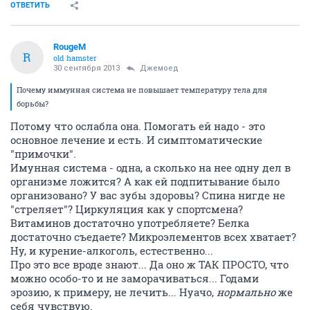
ОТВЕТИТЬ
RougeM
R
old hamster
30 сентября 2013
Джемоед
Почему иммунная система не повышает температуру тела для
борьбы?
Потому что ослабла она. Помогать ей надо - это
основное лечение и есть. И симптоматические
"примочки".
Имунная система - одна, а сколько на нее одну дел в
организме ложится? А как ей подпитывание было
организовано? У вас зубы здоровы? Спина нигде не
"стреляет"? Циркуляция как у спортсмена?
Витаминов достаточно употребляете? Белка
достаточно съедаете? Микроэлементов всех хватает?
Ну, и курение-алкоголь, естественно...
Про это все вроде знают... Да оно ж ТАК ПРОСТО, что
можно особо-то и не заморачиваться... Годами
эрозию, к примеру, не лечить... Нуачо,
нормально
же
себя чувствую.