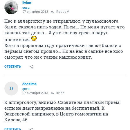
livian
guru
07 октября 2013
RougeM
Нас к аллергологу не отправляют, у пульмонолога
были, сказала пить зодак. Пьем... Но меня пугает что
кашель так долго... Я уже голову грею, а вдруг
пневмония
Хотя в проршлом году практически так же было и с
первым снегом прошло... Но на нас в садике все косо
смотрят что он с таким кашлем ходит.
ОТВЕТИТЬ
docsima
D
guru
07 октября 2013
livian
К аллергологу, видимо. Сходите на платный прием,
если не дают направление на бесплатный. К
Закревской, например, в Центр гомеопатии на
Кирова, 46
ОТВЕТИТЬ