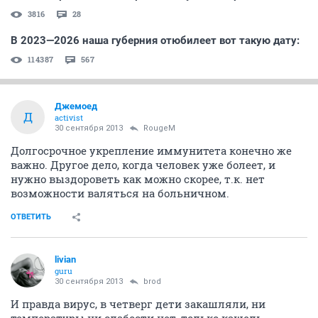
3816
28
В 2023—2026 наша губерния отюбилеет вот такую дату:
114387
567
Джемоед
Д
activist
30 сентября 2013
RougeM
Долгосрочное укрепление иммунитета конечно же
важно. Другое дело, когда человек уже болеет, и
нужно выздороветь как можно скорее, т.к. нет
возможности валяться на больничном.
ОТВЕТИТЬ
livian
guru
30 сентября 2013
brod
И правда вирус, в четверг дети закашляли, ни
температуры ни слабости нет, только кашель.