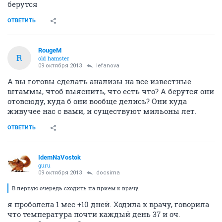
берутся
ОТВЕТИТЬ
RougeM
R
old hamster
09 октября 2013
lefanova
А вы готовы сделать анализы на все известные
штаммы, чтоб выяснить, что есть что? А берутся они
отовсюду, куда б они вообще делись? Они куда
живучее нас с вами, и существуют мильоны лет.
ОТВЕТИТЬ
IdemNaVostok
guru
09 октября 2013
docsima
В первую очередь сходить на прием к врачу.
я проболела 1 мес +10 дней. Ходила к врачу, говорила
что температура почти каждый день 37 и оч.