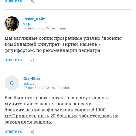
ОТВЕТИТЬ
Репли_Кейт
v.i.p.
06 ноября 2013
livian
мы затяжные сопли прозрачные удачно *добили*
комбинацией синупрет+зиртек, кашель -
флуифортом, по рекомендации педиатра
ОТВЕТИТЬ
Оля-Юля
О
activist
07 ноября 2013
Fender
Всё было тоже как то так.После двух недель
мучительного кашля попала к врачу-
бронхит.выписал флемоксин солютаб 1000
мг.Пришлось пить 20 больших таблеток,пока не
закончился кашель.
ОТВЕТИТЬ