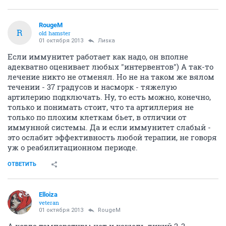
RougeM
R
old hamster
01 октября 2013
Лиsка
Если иммунитет работает как надо, он вполне
адекватно оценивает любых "интервентов") А так-то
лечение никто не отменял. Но не на таком же вялом
течении - 37 градусов и насморк - тяжелую
артилерию подключать. Ну, то есть можно, конечно,
только и понимать стоит, что та артиллерия не
только по плохим клеткам бьет, в отличии от
иммунной системы. Да и если иммунитет слабый -
это ослабит эффективность любой терапии, не говоря
уж о реабилитационном периоде.
ОТВЕТИТЬ
Elloiza
veteran
01 октября 2013
RougeM
А когда температуры нет и кашель дикий 2-3