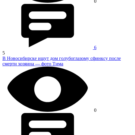
0
6
5
В Новосибирске ищут дом голубоглазому сфинксу после
смерти хозяина — фото Тима
0