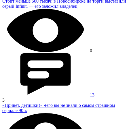
Стоит меньше 500 тысяч: в Новосибирске на торги выставили
серый Infiniti — его заложил владелец
0
13
3
«Привет, детишки!» Чего вы не знали о самом страшном
сериале 90-х