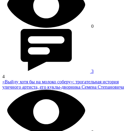
0
3
4
«Выйду хотя бы на молоко соберу»: трогательная история
уличного артиста, его куклы-дворника Семена Степановича