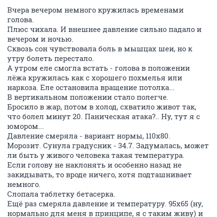
Вчера вечером немного кружилась временами
голова.
Плюс чихала. И внешнее давление сильно падало и
вечером и ночью.
Сквозь сон чувствовала боль в мышцах шеи, но к
утру болеть перестало.
А утром еле смогла встать - голова в положении
лёжа кружилась как с хорошего похмелья или
наркоза. Еле остановила вращение потолка...
В вертикальном положении стало полегче.
Бросило в жар, потом в холод, схватило живот так,
что болел минут 20. Паническая атака?.. Ну, тут я с
юмором...
Давление смеряла - вариант нормы, 110х80.
Морозит. Сунула градусник - 34.7. Задумалась, может
ли быть у живого человека такая температура.
Если голову не наклонять и особенно назад не
закидывать, то вроде ничего, хотя подташнивает
немного.
Слопала таблетку бетасерка.
Ещё раз смеряла давление и температуру. 95х65 (ну,
нормально для меня в принципе, я с таким живу) и