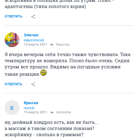
аскорбинка в больших дозах по утрам. Плюс -
адаптогены (типа золотого корня)
ОТВЕТИТЬ
Злючая
experienced
15 марта 2011
Крыска
Я вчера вечером себя точно также чувствовала. Тока
температуру не измеряла. Плохо было очень. Седня
утром все прошло. Видимо на погодные условия
такая реакция.
ОТВЕТИТЬ
Крыска
К
unreal
15 марта 2011
docsima
ну, шейный хондроз есть, как не быть...
а массаж в таком состоянии показан?
аскорбинку - сколько в граммах?