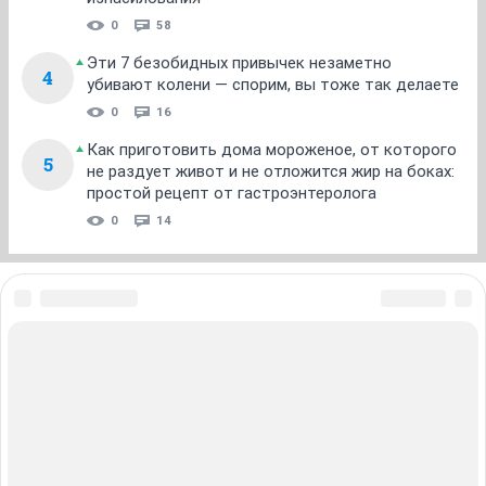
0
58
Эти 7 безобидных привычек незаметно
4
убивают колени — спорим, вы тоже так делаете
0
16
Как приготовить дома мороженое, от которого
5
не раздует живот и не отложится жир на боках:
простой рецепт от гастроэнтеролога
0
14
ЗНАКОМСТВА В НОВОСИБИРСКЕ
ПОГОДА В НОВОСИБИРСКЕ
ПРОБКИ В НОВОСИБИРСКЕ
ФОРУМЫ В НОВОСИБИРСКЕ
ТЕЛЕПРОГРАММА В НОВОСИБИРСКЕ
АФИША В НОВОСИБИРСКЕ
ГОРОСКОП
КУРСЫ ВАЛЮТ В НОВОСИБИРСКЕ
ТУРИЗМ В НОВОСИБИРСКЕ