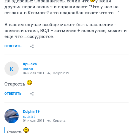
На здоровье! Обращайтесь, еслив что
у меня
друзья порой звонят и спрашивают: "Что у нас на
сегодня в Космосе? а то подколбашивает что то...." .
В вашем случае вообще может быть наслоение -
шейный отдел, ВСД + затмение + новолуние, может и
еще что....сосудистое.
ОТВЕТИТЬ
Крыска
К
unreal
04 июля 2011
Dolphin19
Старость
ОТВЕТИТЬ
Dolphin19
activist
04 июля 2011
Крыска
Старость