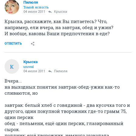
Пилюля
Томэй ясность
04 июля 2011
Крыска
Крыска, расскажите, как Вы питаетесь? Что,
например, ели вчера, на завтрак, обед и ужин?
И вообще, каковы Ваши предпочтения в еде?
ОТВЕТИТЬ
Крыска
К
unreal
04 июля 2011
Пилюля
Вчера...
на выходных понятия завтрак-обед-ужин как-то
сливаются, но
завтрак: белый хлеб с говядиной - два кусочка того и
другого, один покупной творожник где-то грамм 75,
один персик
обед - пельмени, ещё один персик, глазированный
сырок.
полдник: ещё творожник, немного шоколада