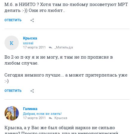
М.б. в НИИТО ? Хотя там по-любому посоветуют МРТ
делать :-)) Они это любят..
ОТВЕТИТЬ
Крыска
К
unreal
17 марта 2011
_Матильда
Во 2-ю п-ку я и не могу, я там не по прописке в
любом случае.
Сегодня немного лучше... а может притерпелась уже
:-)
ОТВЕТИТЬ
Галинка
Добрая, если не злить!
17 марта 2011
Крыска
Крыска, а у Вас же был общий наркоз не сильно
давно? Просто слышала, что на неврологический