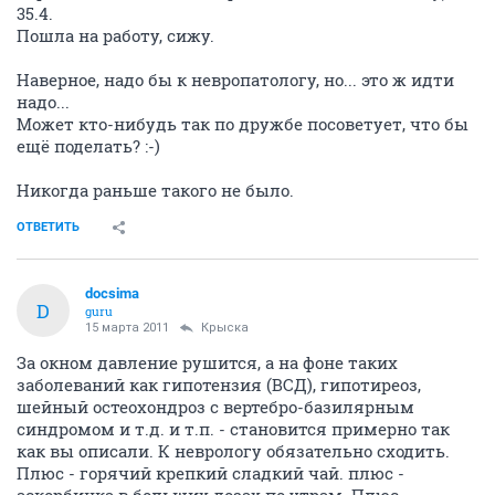
35.4.
Пошла на работу, сижу.
Наверное, надо бы к невропатологу, но... это ж идти
надо...
Может кто-нибудь так по дружбе посоветует, что бы
ещё поделать? :-)
Никогда раньше такого не было.
ОТВЕТИТЬ
docsima
D
guru
15 марта 2011
Крыска
За окном давление рушится, а на фоне таких
заболеваний как гипотензия (ВСД), гипотиреоз,
шейный остеохондроз с вертебро-базилярным
синдромом и т.д. и т.п. - становится примерно так
как вы описали. К неврологу обязательно сходить.
Плюс - горячий крепкий сладкий чай. плюс -