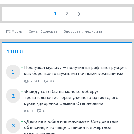
1
2
НГС.Форум
Семья Здоровье
Здоровье и медицина
ТОП 5
Послушал музыку — получил штраф: инструкция,
1
как бороться с шумными ночными компаниями
2 691
37
«Выйду хотя бы на молоко соберу»:
2
трогательная история уличного артиста, его
куклы-дворника Семена Степановича
0
6
«Дело не в юбке или макияже». Следователь
3
объяснил, кто чаще становится жертвой
изнасилования