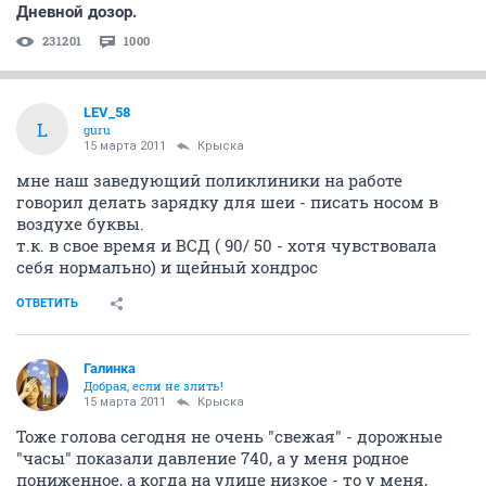
Дневной дозор.
231201
1000
LEV_58
L
guru
15 марта 2011
Крыска
мне наш заведующий поликлиники на работе
говорил делать зарядку для шеи - писать носом в
воздухе буквы.
т.к. в свое время и ВСД ( 90/ 50 - хотя чувствовала
себя нормально) и щейный хондрос
ОТВЕТИТЬ
Галинка
Добрая, если не злить!
15 марта 2011
Крыска
Тоже голова сегодня не очень "свежая" - дорожные
"часы" показали давление 740, а у меня родное
пониженное, а когда на улице низкое - то у меня,