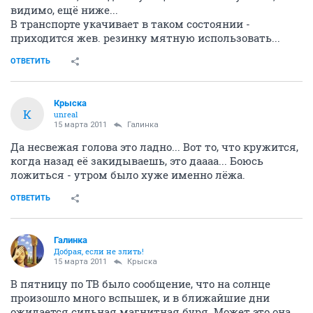
видимо, ещё ниже...
В транспорте укачивает в таком состоянии -
приходится жев. резинку мятную использовать...
ОТВЕТИТЬ
Крыска
К
unreal
15 марта 2011
Галинка
Да несвежая голова это ладно... Вот то, что кружится,
когда назад её закидываешь, это даааа... Боюсь
ложиться - утром было хуже именно лёжа.
ОТВЕТИТЬ
Галинка
Добрая, если не злить!
15 марта 2011
Крыска
В пятницу по ТВ было сообщение, что на солнце
произошло много вспышек, и в ближайшие дни
ожидается сильная магнитная буря. Может это она...