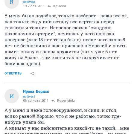
R
activist
19 июля 2011
Крыска
У меня было подобное, только наоборот - лежа все ок,
как только сяду или встану все вертится перед
глазами и тошнит. Невролог сказал "синдром
позвоночной артерии", лечилась у него полгода
наверное (мне 18 лет тогда было), после чего около 8
лет не беспокоило а щас приехала в Новосиб и опять
ломит спину и голова кружится (так я уже 6 лет
живу на Урале - там кости так не выкручивает от
боли как здесь).
ОТВЕТИТЬ
Ирина_Бердск
И
activist
06 августа 2011
Rosenstolz
А у меня и лежа головокружения, и сидя, и стоя,
всяко разно!!! Хорошо, что я не работаю, точно где-
нибудь упала бы.
А климат у нас дейсвительно какой-то не такой... мне