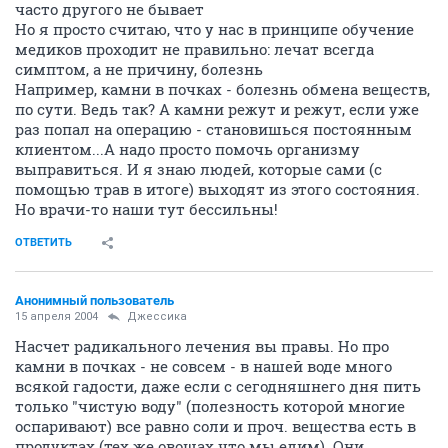
часто другого не бывает
Но я просто считаю, что у нас в принципе обучение
медиков проходит не правильно: лечат всегда
симптом, а не причину, болезнь
Например, камни в почках - болезнь обмена веществ,
по сути. Ведь так? А камни режут и режут, если уже
раз попал на операцию - становишься постоянным
клиентом...А надо просто помочь организму
выправиться. И я знаю людей, которые сами (с
помощью трав в итоге) выходят из этого состояния.
Но врачи-то наши тут бессильны!
ОТВЕТИТЬ
Анонимный пользователь
15 апреля 2004
Джессика
Насчет радикального лечения вы правы. Но про
камни в почках - не совсем - в нашей воде много
всякой гадости, даже если с сегодняшнего дня пить
только "чистую воду" (полезность которой многие
оспаривают) все равно соли и проч. вещества есть в
продуктах (тех же овощах что мы едим). Они