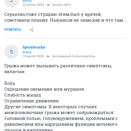
J
junior
22 июня 2023
Doctor_Who
Серьезно,тоже страдаю этим,был у врачей,
советовали плазму. Ньюансов не знаю,как и что там...
ОТВЕТИТЬ
Sprosivracha
S
junior
10 июля 2023
Анонимный пользователь
Грыжа может вызывать различные симптомы,
включая:
Боль
Ощущение онемения или мурашек
Слабость мышц
Ограничение движения
Другие симптомы: В некоторых случаях
межпозвоночная грыжа может сопровождаться
головной болью, головокружением, проблемами с
равновесием или нарушением функции мочевого
пузыря и кишечника.