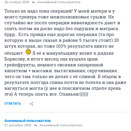
26 ноября 2004
Анонимный пользователь
Только не надо пока операций! У моей матери и у
моего тренера тоже межпозвонковые грыжи. Не
случайно же после операции инвалидность дают и
спать потом на доске надо без подушки и матраса..
бррр.. Есть правда еще дорогая операция (та про
которую я выше сказал в районе 5 тысяч стоит) 20
штук которая, но тоже 100% результата никто не
обещает.
Я её к мануальщику возил к дядьке
Борисову, в итоге месяц она кушала одни
грейпфрукты, немного овсянки запаренной
кипятком + массажи. вытягивания, скручивания..
чего он там только не делал с её спиной. В общем в
результате полгода спина почти не болела и она даже
нагнуться могла (у нее в поясничном отделе хрень
эта) А теперь опять все. Опаньки:((((((
ОТВЕТИТЬ
Анонимный пользователь
01 декабря 2004
Анонимный пользователь