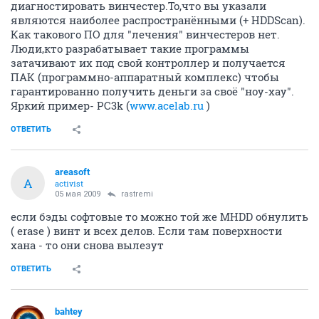
диагностировать винчестер.То,что вы указали
являются наиболее распространёнными (+ HDDScan).
Как такового ПО для "лечения" винчестеров нет.
Люди,кто разрабатывает такие программы
затачивают их под свой контроллер и получается
ПАК (программно-аппаратный комплекс) чтобы
гарантированно получить деньги за своё "ноу-хау".
Яркий пример- PC3k (
www.acelab.ru
)
ОТВЕТИТЬ
areasoft
A
activist
05 мая 2009
rastremi
если бэды софтовые то можно той же MHDD обнулить
( erase ) винт и всех делов. Если там поверхности
хана - то они снова вылезут
ОТВЕТИТЬ
bahtey