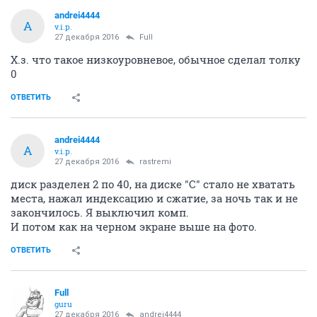
andrei4444
A
v.i.p.
27 декабря 2016
Full
Х.з. что такое низкоуровневое, обычное сделал толку
0
ОТВЕТИТЬ
andrei4444
A
v.i.p.
27 декабря 2016
rastremi
диск разделен 2 по 40, на диске "С" стало не хватать
места, нажал индексацию и сжатие, за ночь так и не
закончилось. Я выключил комп.
И потом как на черном экране выше на фото.
ОТВЕТИТЬ
Full
guru
27 декабря 2016
andrei4444