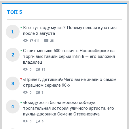
ТОП 5
Кто тут воду мутит? Почему нельзя купаться
1
после 2 августа
17 411
28
Стоит меньше 500 тысяч: в Новосибирске на
2
торги выставили серый Infiniti — его заложил
владелец
0
13
«Привет, детишки!» Чего вы не знали о самом
3
страшном сериале 90-х
0
3
«Выйду хотя бы на молоко соберу»:
4
трогательная история уличного артиста, его
куклы-дворника Семена Степановича
0
6