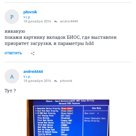
pitovnik
P
v.i.p.
18 декабря 2016
andrei4444
никакую
покажи картинку вкладок БИОС, где выставлен
приоритет загрузки, и параметры hdd
ОТВЕТИТЬ
andrei4444
A
v.i.p.
18 декабря 2016
pitovnik
Тут ?