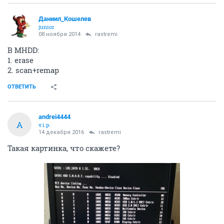
Даниил_Кошелев
junior
08 ноября 2014
rastremi
В MHDD:
1. erase
2. scan+remap
ОТВЕТИТЬ
andrei4444
A
v.i.p.
14 декабря 2016
rastremi
Такая картинка, что скажете?