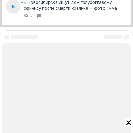
В Новосибирске ищут дом голубоглазому
5
сфинксу после смерти хозяина — фото Тима
0
11
ЗНАКОМСТВА В НОВОСИБИРСКЕ
ПОГОДА В НОВОСИБИРСКЕ
ПРОБКИ В НОВОСИБИРСКЕ
ФОРУМЫ В НОВОСИБИРСКЕ
ТЕЛЕПРОГРАММА В НОВОСИБИРСКЕ
АФИША В НОВОСИБИРСКЕ
ГОРОСКОП
КУРСЫ ВАЛЮТ В НОВОСИБИРСКЕ
ТУРИЗМ В НОВОСИБИРСКЕ
ПРОМОКОДЫ В НОВОСИБИРСКЕ
РЕКЛАМА В НОВОСИБИРСКЕ
Полная версия