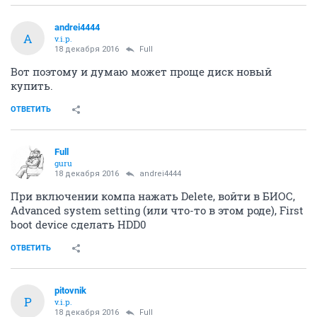
andrei4444
A
v.i.p.
18 декабря 2016
Full
Вот поэтому и думаю может проще диск новый
купить.
ОТВЕТИТЬ
Full
guru
18 декабря 2016
andrei4444
При включении компа нажать Delеte, войти в БИОС,
Advanced system setting (или что-то в этом роде), First
boot device сделать HDD0
ОТВЕТИТЬ
pitovnik
P
v.i.p.
18 декабря 2016
Full