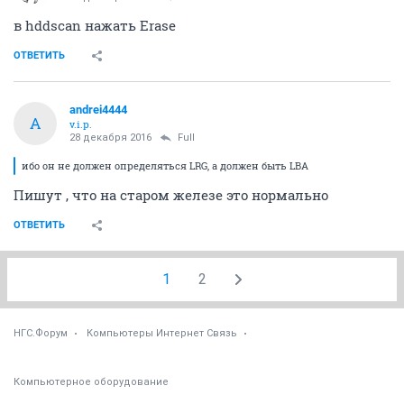
в hddscan нажать Erase
ОТВЕТИТЬ
andrei4444
A
v.i.p.
28 декабря 2016
Full
ибо он не должен определяться LRG, а должен быть LBA
Пишут , что на старом железе это нормально
ОТВЕТИТЬ
1
2
НГС.Форум
Компьютеры Интернет Связь
Компьютерное оборудование