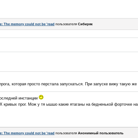
e: The memory could not be 'read
пользователя
Сибиряк
прога, которая просто перстала запускаться. При запуске вижу такую же
последней инстанции
 кривых прог. Мож у тя ышшо какие ятаганы на бедненькой форточке 
e: The memory could not be 'read
пользователя
Анонимный пользователь