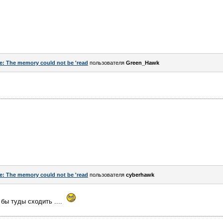
e: The memory could not be 'read
пользователя
Green_Hawk
e: The memory could not be 'read
пользователя
cyberhawk
бы туды сходить ....