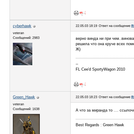
cyberhawk
22.05.03 18:19
Ответ на сообщение
R
veteran
Сообщений: 2983
верно винда ни при чем..винова
решила что она круче всех поме
Ж)
--
FL Cee'd SportyWagon 2010
Green_Hawk
22.05.03 18:23
Ответ на сообщение
R
veteran
Сообщений: 1638
А что за миранда то .... ссыло
Best Regards : Green Hawk