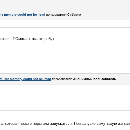
he memory could not be 'read
пользователя
Сибиряк
еться. ПОмогает только ребут.
e: The memory could not be 'read
пользователя
Анонимный пользователь
га, которая просто перстала запускаться. При запуске вижу такую же ка