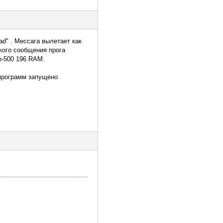
ad" . Мессага вылетает как
акого сообщения прога
n-500 196 RAM.
 программ запущено