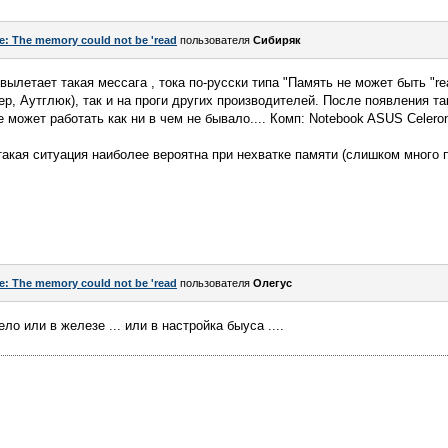
e: The memory could not be 'read
пользователя
Сибиряк
ылетает такая мессага , тока по-русски типа "Память не может быть "re
ер, Аутглюк), так и на проги других производителей. После появления т
 может работать как ни в чем не бывало.... Комп: Notebook ASUS Celero
акая ситуация наиболее вероятна при нехватке памяти (слишком много
e: The memory could not be 'read
пользователя
Олегус
ло или в железе ... или в настройка быуса ....