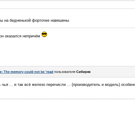
ны на бедненькой форточке навешены
о он оказался непричём
e: The memory could not be 'read
пользователя
Сибиряк
 чья ... и так всё железо перечисли ... (производитель и модель) особе