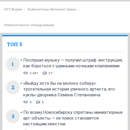
НГС.Форум
Компьютеры Интернет Связь
Компьютерное оборудование
ТОП 5
Послушал музыку — получил штраф: инструкция,
1
как бороться с шумными ночными компаниями
2 691
37
«Выйду хотя бы на молоко соберу»:
2
трогательная история уличного артиста, его
куклы-дворника Семена Степановича
0
6
По всему Новосибирску спрятаны миниатюрные
3
арт-объекты — их поиск становится
настоящим квестом