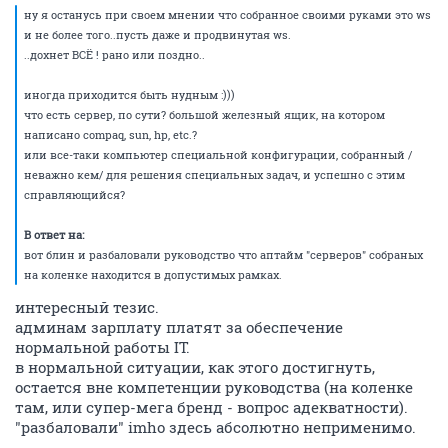
ну я останусь при своем мнении что собранное своими руками это ws
и не более того..пусть даже и продвинутая ws.
..дохнет ВСЁ ! рано или поздно..
иногда приходится быть нудным :)))
что есть сервер, по сути? большой железный ящик, на котором
написано compaq, sun, hp, etc.?
или все-таки компьютер специальной конфигурации, собранный /
неважно кем/ для решения специальных задач, и успешно с этим
справляющийся?
В ответ на:
вот блин и разбаловали руководство что аптайм "серверов" собраных
на коленке находится в допустимых рамках.
интересный тезис.
админам зарплату платят за обеспечение
нормальной работы IT.
в нормальной ситуации, как этого достигнуть,
остается вне компетенции руководства (на коленке
там, или супер-мега бренд - вопрос адекватности).
"разбаловали" imho здесь абсолютно неприменимо.