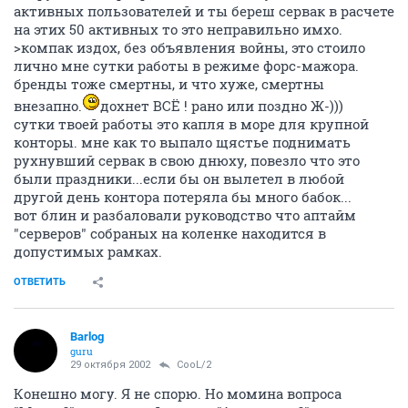
активных пользователей и ты береш сервак в расчете
на этих 50 активных то это неправильно имхо.
>компак издох, без объявления войны, это стоило
лично мне сутки работы в режиме форс-мажора.
бренды тоже смертны, и что хуже, смертны
внезапно.
дохнет ВСЁ ! рано или поздно Ж-)))
сутки твоей работы это капля в море для крупной
конторы. мне как то выпало щястье поднимать
рухнувший сервак в свою днюху, повезло что это
были праздники...если бы он вылетел в любой
другой день контора потеряла бы много бабок...
вот блин и разбаловали руководство что аптайм
"серверов" собраных на коленке находится в
допустимых рамках.
ОТВЕТИТЬ
Barlog
guru
29 октября 2002
CooL/2
Конешно могу. Я не спорю. Но момина вопроса