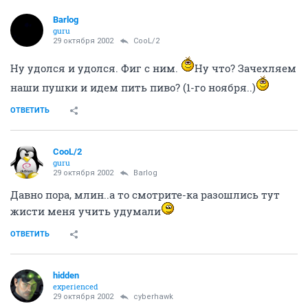
Barlog
guru
29 октября 2002
CooL/2
Ну удолся и удолся. Фиг с ним.
Ну что? Зачехляем
наши пушки и идем пить пиво? (1-го ноября..)
ОТВЕТИТЬ
CooL/2
guru
29 октября 2002
Barlog
Давно пора, млин..а то смотрите-ка разошлись тут
жисти меня учить удумали
ОТВЕТИТЬ
hidden
experienced
29 октября 2002
cyberhawk