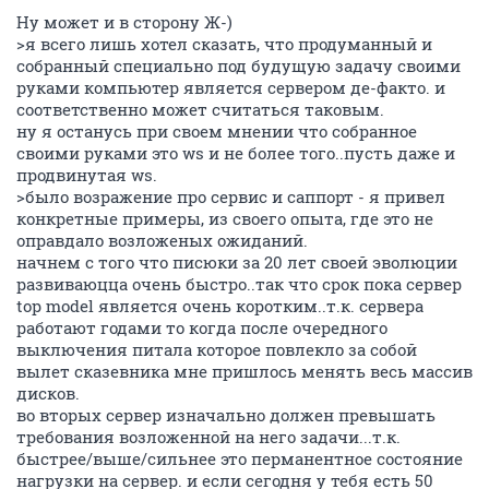
Ну может и в сторону Ж-)
>я всего лишь хотел сказать, что продуманный и
собранный специально под будущую задачу своими
руками компьютер является сервером де-факто. и
соответственно может считаться таковым.
ну я останусь при своем мнении что собранное
своими руками это ws и не более того..пусть даже и
продвинутая ws.
>было возражение про сервис и саппорт - я привел
конкретные примеры, из своего опыта, где это не
оправдало возложеных ожиданий.
начнем с того что писюки за 20 лет своей эволюции
развиваюцца очень быстро..так что срок пока сервер
top model является очень коротким..т.к. сервера
работают годами то когда после очередного
выключения питала которое повлекло за собой
вылет сказевника мне пришлось менять весь массив
дисков.
во вторых сервер изначально должен превышать
требования возложенной на него задачи...т.к.
быстрее/выше/сильнее это перманентное состояние
нагрузки на сервер. и если сегодня у тебя есть 50