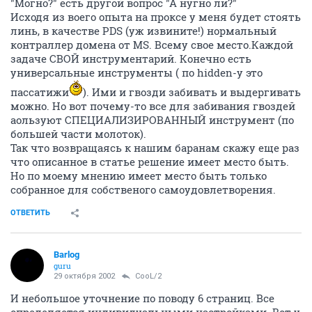
"Могно?" есть другой вопрос "А нугно ли?"
Исходя из воего опыта на проксе у меня будет стоять
линь, в качестве PDS (уж извините!) нормальный
контраллер домена от MS. Всему свое место.Каждой
задаче СВОЙ инструментарий. Конечно есть
универсальные инструменты ( по hidden-у это
пассатижи
). Ими и гвозди забивать и выдергивать
можно. Но вот почему-то все для забивания гвоздей
аользуют СПЕЦИАЛИЗИРОВАННЫЙ инструмент (по
большей части молоток).
Так что возвращаясь к нашим баранам скажу еще раз
что описанное в статье решение имеет место быть.
Но по моему мнению имеет место быть только
собранное для собственого самоудовлетворения.
ОТВЕТИТЬ
Barlog
guru
29 октября 2002
CooL/2
И небольшое уточнение по поводу 6 страниц. Все
определяется индивидуальными настройками. Вот у