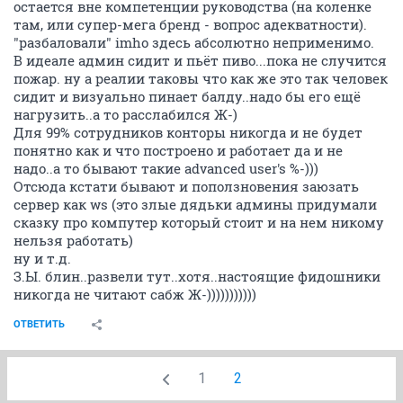
остается вне компетенции руководства (на коленке
там, или супер-мега бренд - вопрос адекватности).
"разбаловали" imho здесь абсолютно неприменимо.
В идеале админ сидит и пьёт пиво...пока не случится
пожар. ну а реалии таковы что как же это так человек
сидит и визуально пинает балду..надо бы его ещё
нагрузить..а то расслабился Ж-)
Для 99% сотрудников конторы никогда и не будет
понятно как и что построено и работает да и не
надо..а то бывают такие advanced user's %-)))
Отсюда кстати бывают и поползновения заюзать
сервер как ws (это злые дядьки админы придумали
сказку про компутер который стоит и на нем никому
нельзя работать)
ну и т.д.
З.Ы. блин..развели тут..хотя..настоящие фидошники
никогда не читают сабж Ж-)))))))))))
ОТВЕТИТЬ
1
2