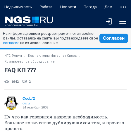
Недвижимость
Работа
Новости
Погода
Дом
На информационном ресурсе применяются cookie-
Согласен
файлы. Оставаясь на сайте, вы подтверждаете свое
согласие
на их использование.
НГС.Форум
Компьютеры Интернет Связь
Компьютерное оборудование
FAQ КП ???
1642
2
CooL/2
guru
24 октября 2002
Ну что как говорится назрела необходимость.
Большое количество дублирующихся тем, и прочего
прочего..