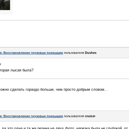
e: Восстановление грузовых покрышек
пользователя
Dushes
?
оторая лысая была?
ожно сделать гораздо больше, чем просто добрым словом...
e: Восстановление грузовых покрышек
пользователя
cruizer
. да это одна и та же резина на двух фото, нарезка была не глубокой, о