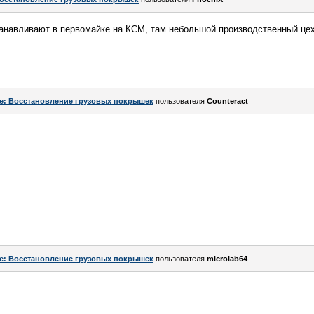
танавливают в первомайке на КСМ, там небольшой производственный цех
e: Восстановление грузовых покрышек
пользователя
Counteract
e: Восстановление грузовых покрышек
пользователя
microlab64