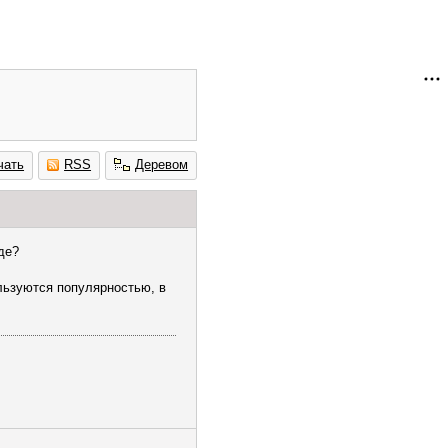
чать
RSS
Деревом
де?
льзуются популярностью, в