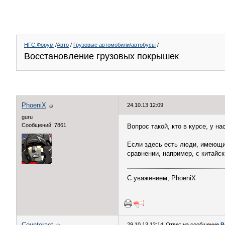
НГС.Форум
/
Авто
/
Грузовые автомобили/автобусы
/
Восстановление грузовых покрышек
PhoeniX
24.10.13 12:09
guru
Сообщений: 7861
Вопрос такой, кто в курсе, у н
Если здесь есть люди, имеющи
сравнении, например, с китайс
С уважением, PhoeniX
Counteract
29.10.13 12:14
Ответ на сообщение
В