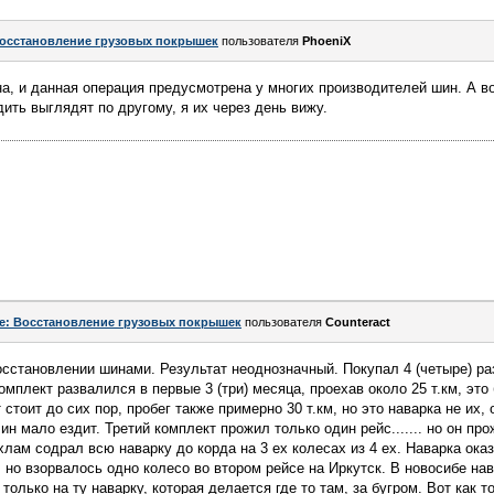
осстановление грузовых покрышек
пользователя
PhoeniX
, и данная операция предусмотрена у многих производителей шин. А вот
ить выглядят по другому, я их через день вижу.
e: Восстановление грузовых покрышек
пользователя
Counteract
сстановлении шинами. Результат неоднозначный. Покупал 4 (четыре) р
омплект развалился в первые 3 (три) месяца, проехав около 25 т.км, это
стоит до сих пор, пробег также примерно 30 т.км, но это наварка не их,
н мало ездит. Третий комплект прожил только один рейс....... но он про
хлам содрал всю наварку до корда на 3 ех колесах из 4 ех. Наварка ока
, но взорвалось одно колесо во втором рейсе на Иркутск. В новосибе на
олько на ту наварку, которая делается где то там, за бугром. Вот как то