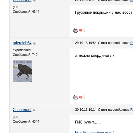
guru
Сообщений: 4344
Грузовые покрышки у нас восс
microlab64
29.10.13 19:54
Ответ на сообщение
R
experienced
Сообщений: 749
а можно координаты?
Counteract
30.10.13 10:14
Ответ на сообщение
R
guru
Сообщений: 4344
ГИС рулит......
http://tehnoshina.com/