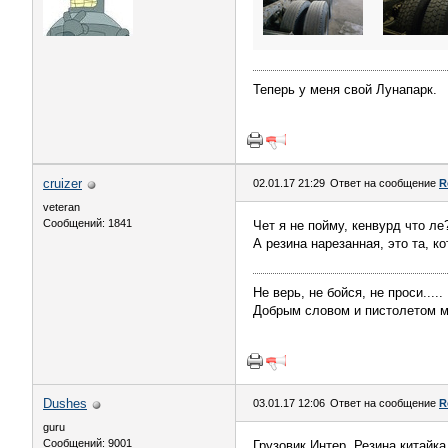
Теперь у меня свой Лунапарк.
cruizer
02.01.17 21:29
Ответ на сообщение
R
veteran
Сообщений: 1841
Чет я не пойму, кенвурд что ле
А резина нарезанная, это та, к
Не верь, не бойся, не проси.....
Добрым словом и пистолетом м
Dushes
03.01.17 12:06
Ответ на сообщение
R
guru
Сообщений: 9001
Грузовик Интер. Резина китайка