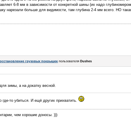
тавляет 6-8 мм в зависимости от конкретной шины (их надо глубиномером
шку нарезали больше для видимости, там глубина 2-4 мм всего. НО така
осстановление грузовых покрышек
пользователя
Dushes
для зимы, а на докатку весной.
о где-то убиться. И ещё других прихватить.
тарии, чем хорошие доносы. )))