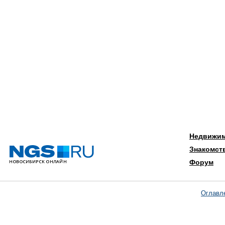
Недвижи
Знакомст
Форум
Оглавл