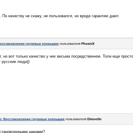
. По качеству не скажу, не пользовался, но вроде гарантию дают.
осстановление грузовых покрышек
пользователя
PhoeniX
, но вот только качество у них весьма посредственное. Толи еще просто
т русские люди))
e: Восстановление грузовых покрышек
пользователя
Dimoo0n
сстановленными шинами?