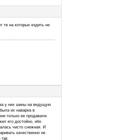
 те на которых ездить не
аза у них шины на ведущую
 была их наварка в
 они только ее продавали.
жил его достойно, ибо
залась чисто снежная. И
варивать качественно не
 так.