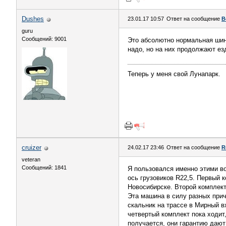
Dushes
23.01.17 10:57
Ответ на сообщение
В
guru
Сообщений: 9001
Это абсолютно нормальная шина
надо, но на них продолжают езд
Теперь у меня свой Лунапарк.
cruizer
24.02.17 23:46
Ответ на сообщение
R
veteran
Сообщений: 1841
Я пользовался именно этими во
ось грузовиков R22,5. Первый к
Новосибирске. Второй комплект 
Эта машина в силу разных причи
скальник на трассе в Мирный в
четвертый комплект пока ходит
получается, они гарантию дают т