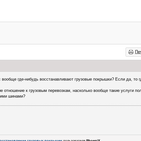
Пе
ас вообще где-нибудь восстанавливают грузовые покрышки? Если да, то г
е отношение к грузовым перевозкам, насколько вообще такие услуги по
кими шинами?
осстановление грузовых покрышек
пользователя
PhoeniX