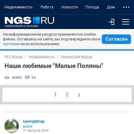
Недвижимость
Работа
Новости
Погода
Дом
На информационном ресурсе применяются cookie-
Согласен
файлы. Оставаясь на сайте, вы подтверждаете свое
согласие
на их использование.
НГС.Форум
Недвижимость
Земельный форум
Наши любимые "Малые Поляны"
25698
56
1
2
ЦентрШтор
junior
11 августа 2014