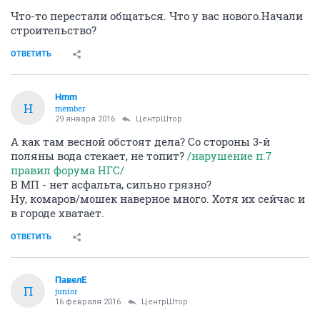
Что-то перестали общаться. Что у вас нового.Начали
строительство?
ОТВЕТИТЬ
Hmm
H
member
29 января 2016
ЦентрШтор
А как там весной обстоят дела? Со стороны 3-й
поляны вода стекает, не топит?
/нарушение п.7
правил форума НГС/
В МП - нет асфальта, сильно грязно?
Ну, комаров/мошек наверное много. Хотя их сейчас и
в городе хватает.
ОТВЕТИТЬ
ПавелЕ
П
junior
16 февраля 2016
ЦентрШтор