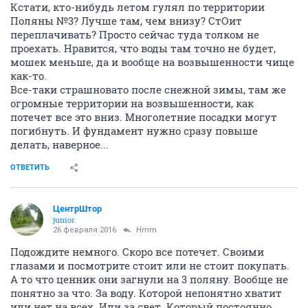
Кстати, кто-нибудь летом гулял по территории
Поляны №3? Лучше там, чем внизу? СтОит
переплачивать? Просто сейчас туда толком не
проехать. Нравится, что воды там точно не будет,
мошек меньше, да и вообще на возвышенности чище
как-то.
Все-таки страшновато после снежной зимы, там же
огромные территории на возвышенности, как
потечет все это вниз. Многолетние посадки могут
погибнуть. И фундамент нужно сразу повыше
делать, наверное...
ОТВЕТИТЬ
ЦентрШтор
junior
26 февраля 2016
Hmm
Подождите немного. Скоро все потечет. Своими
глазами и посмотрите стоит или не стоит покупать.
А то что ценник они загнули на 3 поляну. Вообще не
понятно за что. За воду. Которой непонятно хватит
или нет на всех. Или за свет. Который постоянно