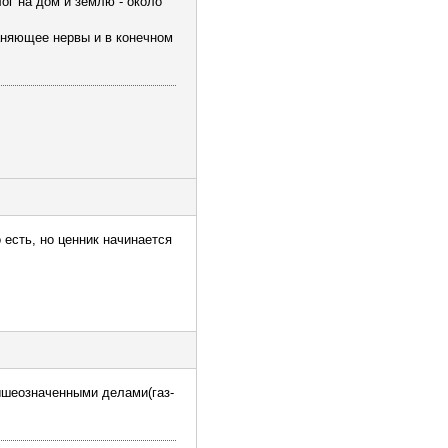
лог на дом и землю - около
аняющее нервы и в конечном
 есть, но ценник начинается
вышеозначенными делами(газ-