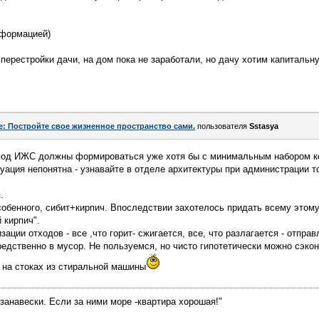
нформацией)
 перестройки дачи, на дом пока не заработали, но дачу хотим капитальн
e: Постройте свое жизненное пространство сами.
пользователя
Sstasya
 под ИЖС должны формироваться уже хотя бы с минимальным набором к
уация непонятна - узнавайте в отделе архитектуры при администрации то
.
особенного, сибит+кирпич. Впоследствии захотелось придать всему этом
 кирпич".
ации отходов - все ,что горит- сжигается, все, что разлагается - отправ
едственно в мусор. Не пользуемся, но чисто гипотетически можно сэко
и на стоках из стиральной машины
занавески. Если за ними море -квартира хорошая!"