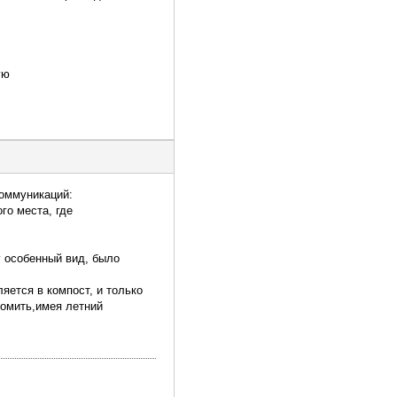
ую
оммуникаций:
го места, где
у особенный вид, было
ляется в компост, и только
номить,имея летний