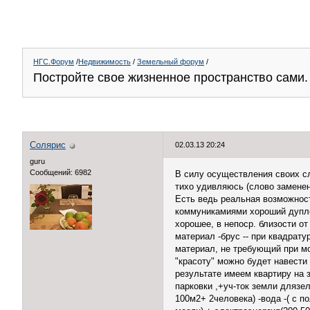
НГС.Форум
/
Недвижимость
/
Земельный форум
/
Постройте свое жизненное пространство сами.
Солярис
02.03.13 20:24
guru
Сообщений: 6982
В силу осуществления своих слу
тихо удивляюсь (слово заменен
Есть ведь реальная возможност
коммуникамиями хороший дупле
хорошее, в непоср. близости о
материал -брус -- при квадрату
материал, не требующий при мо
"красоту" можно будет навести
результате имеем квартиру на 
парковки ,+уч-ток земли длязе
100м2+ 2человека) -вода -( с п