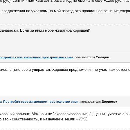
 руб), септик - нам хватает 2 раза в год по 6м3 - это еще +1200 руб. На
е предложения по участкам,на мой взгляд это правильное решение,сохр
занавески. Если за ними море -квартира хорошая!"
остройте свое жизненное пространство сами.
пользователя
Солярис
ись, в него всё и упирается. Хорошие предложения по участкам естесно
e: Постройте свое жизненное пространство сами.
пользователя
Дровосек
 хороший вариант. Можно и не "скооперировавшись"., ценник участка с 
 Но это - собственность, и назначение земли - ИЖС.