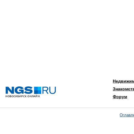
Недвижи
Знакомст
Форум
Оглавл