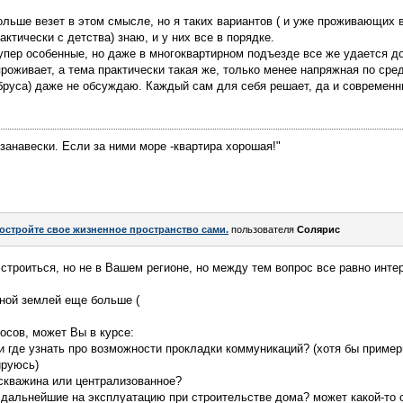
ольше везет в этом смысле, но я таких вариантов ( и уже проживающих в
актически с детства) знаю, и у них все в порядке.
пупер особенные, но даже в многоквартирном подъезде все же удается до
проживает, а тема практически такая же, только менее напряжная по ср
 бруса) даже не обсуждаю. Каждый сам для себя решает, да и современ
занавески. Если за ними море -квартира хорошая!"
остройте свое жизненное пространство сами.
пользователя
Солярис
строиться, но не в Вашем регионе, но между тем вопрос все равно инте
дной землей еще больше (
осов, может Вы в курсе:
 и где узнать про возможности прокладки коммуникаций? (хотя бы пример
ируюсь)
 скважина или централизованное?
 дальнейшие на эксплуатацию при строительстве дома? может какой-то