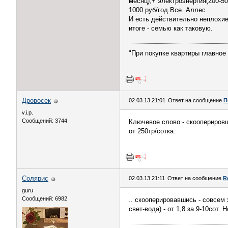
месяц),+ электроэнергия(200-500
1000 руб/год.Все. Аллес.
И есть действительно неплохи
итоге - семью как таковую.
"При покупке квартиры главное 
Дровосек
02.03.13 21:01
Ответ на сообщение
П
v.i.p.
Сообщений: 3744
Ключевое слово - скооперировш
от 250тр/сотка.
Солярис
02.03.13 21:11
Ответ на сообщение
R
guru
Сообщений: 6982
.. скооперировавшись - совсем
свет-вода) - от 1,8 за 9-10сот.