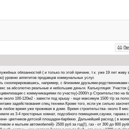
Пе
жебных обязанностей ( и только по этой причине, т.к. уже 19 лет живу 
о) уровню аппетитов продавцов коммунальных услуг.
ь скооперировавшись, например, с близкими друзьями-родственниками п
кс за абсолютно реальные и небольшие деньги. Калькуляция: Участок (
т цивилизации с коммуникациями по участку)-2000/т.р Строительство на 
ре около 100-120м2 - завести под крышу - еще максимум 1500 т/р за поло
нтаже задействования спец.техники.Кроме того, если уж сильно захоче
 в любое время уже проживая в доме. Время строительства- около 8 мес
земле из 3-4 просторных комнат, подсобного помещения,саунки, гаража с
лени- цветников-детской площадки-барбекю. Дальнейший расход ( в моем
оливом и мытьем автомобилей)- 2500 руб за год(!), газ - от 300 до 800 р