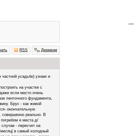
чать
RSS
Деревом
в частной усадьбе) узнаю и
остроить на участке с
даже если место очень
базе ленточного фундамента,
вину. Брус - как живой
тся- окончательную
. совершенно реально. В
 погребом и места д/
 случае - пересчет на
уб/месяц( в самый холодный