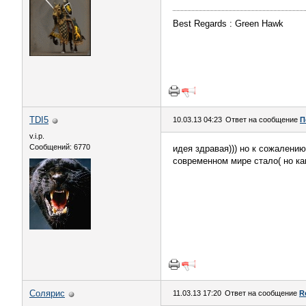
Best Regards : Green Hawk
TDI5
10.03.13 04:23
Ответ на сообщение
П
v.i.p.
Сообщений: 6770
идея здравая))) но к сожалению
современном мире стало( но ка
Солярис
11.03.13 17:20
Ответ на сообщение
R