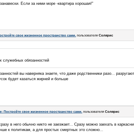
занавески. Если за ними море -квартира хорошая!"
остройте свое жизненное пространство сами.
пользователя
Солярис
х служебных обязанностей
анностей вы наверняка знаете, что даже родственники разо... разругают
усок будет казаться жирней и больше
e: Постройте свое жизненное пространство сами.
пользователя
Солярис
разу в него обычно никто не заезжает... Сразу можно заехать в каркасник
учше к политикам, а для простых смертных это сложно...