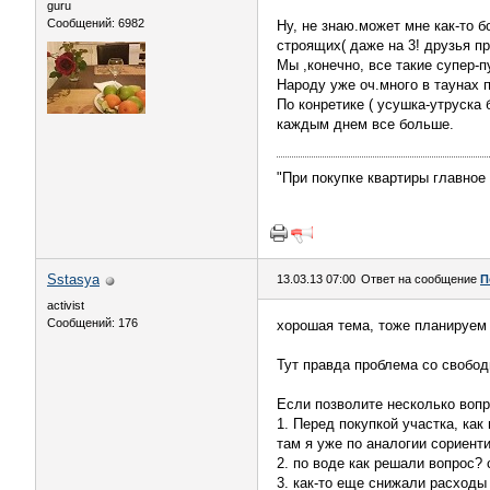
guru
Сообщений: 6982
Ну, не знаю.может мне как-то б
строящих( даже на 3! друзья пр
Мы ,конечно, все такие супер-
Народу уже оч.много в таунах 
По конретике ( усушка-утруска
каждым днем все больше.
"При покупке квартиры главное 
Sstasya
13.03.13 07:00
Ответ на сообщение
П
activist
Сообщений: 176
хорошая тема, тоже планируем 
Тут правда проблема со свобо
Если позволите несколько вопр
1. Перед покупкой участка, как
там я уже по аналогии сориент
2. по воде как решали вопрос?
3. как-то еще снижали расходы