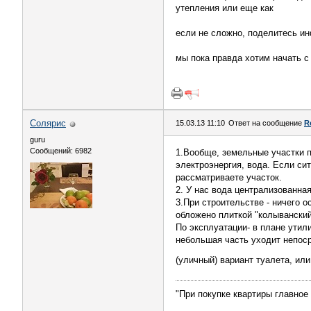
утепления или еще как
если не сложно, поделитесь и
мы пока правда хотим начать с
Солярис
15.03.13 11:10
Ответ на сообщение
R
guru
Сообщений: 6982
1.Вообще, земельные участки
электроэнергия, вода. Если сит
рассматриваете участок.
2. У нас вода централизованная
3.При строительстве - ничего 
обложено плиткой "колыванский
По эксплуатации- в плане утилиз
небольшая часть уходит непоср
(уличный) вариант туалета, ил
"При покупке квартиры главное 