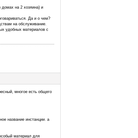
 домах на 2 хозяина) и
говариваться. Да и о чем?
едствам на обслуживание.
ных удобных материалов с
ресный, многое есть общего
ное название инстанции. а
 особый материал для