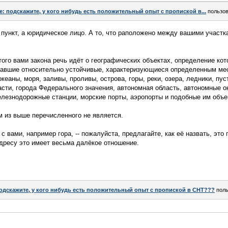
e: подскажите, у кого нибудь есть положительный опыт с пропиской в...
пользо
 пункт, а юридическое лицо. А то, что раположено между вашими участк
того вами закона речь идёт о географических объектах, определение кот
авшие относительно устойчивые, характеризующиеся определенным ме
кеаны, моря, заливы, проливы, острова, горы, реки, озера, ледники, пу
асти, города Федерального значения, автономная область, автономные ок
елезнодорожные станции, морские порты, аэропорты и подобные им объе
 из выше перечисленного не является.
 вами, например гора, -- пожалуйста, предлагайте, как её назвать, это 
адресу это имеет весьма далёкое отношение.
одскажите, у кого нибудь есть положительный опыт с пропиской в СНТ???
поль