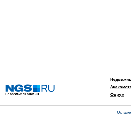
Недвижи
Знакомст
Форум
Оглавл