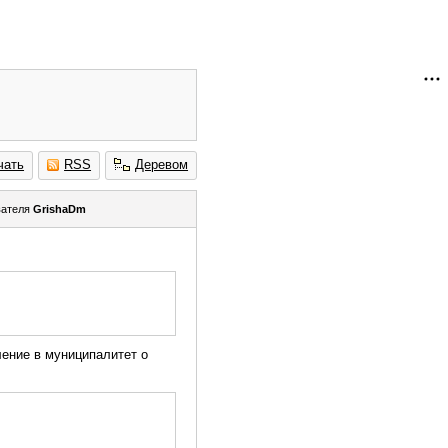
чать
RSS
Деревом
вателя
GrishaDm
ление в муниципалитет о