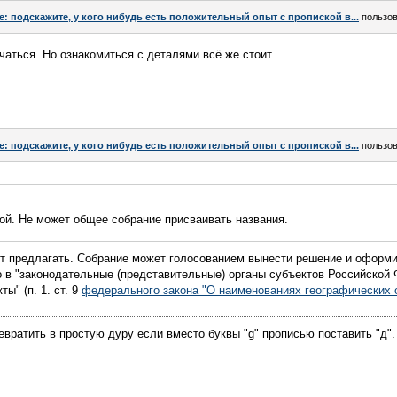
e: подскажите, у кого нибудь есть положительный опыт с пропиской в...
пользо
аться. Но ознакомиться с деталями всё же стоит.
e: подскажите, у кого нибудь есть положительный опыт с пропиской в...
пользо
ой. Не может общее собрание присваивать названия.
т предлагать. Собрание может голосованием вынести решение и оформи
 в "законодательные (представительные) органы субъектов Российской 
ы" (п. 1. ст. 9
федерального закона "О наименованиях географических 
евратить в простую дуру если вместо буквы "g" прописью поставить "д".