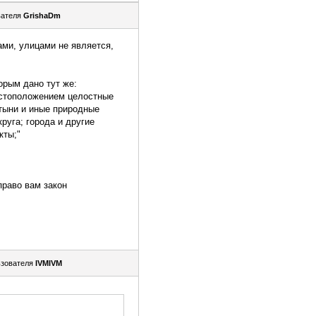
вателя
GrishaDm
ами, улицами не является,
орым дано тут же:
стоположением целостные
стыни и иные природные
руга; города и другие
кты;"
право вам закон
зователя
IVMIVM