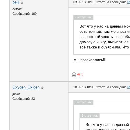
belij
03.02.13 20:10
Ответ на сообщение
R
activist
Сообщений: 169
В ответ на:
Вот что у нас на данный мо
есть точный, там же в юсти
паспортный узнать - всё об
домовую книгу, выписаться
всё также и объяснила. Что
Мы прописались!!!
Oxygen_Oxigen
20.02.13 18:09
Ответ на сообщение
R
junior
Сообщений: 23
В ответ на:
В ответ на:
Вот что у нас на данный
жилое, адрес есть точны