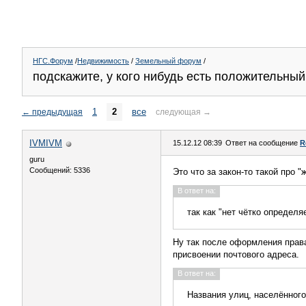
НГС.Форум
/
Недвижимость
/
Земельный форум
/
подскажите, у кого нибудь есть положительны
1
2
все
←
предыдущая
следующая
→
IVMIVM
15.12.12 08:39
Ответ на сообщение
R
guru
Сообщений: 5336
Это что за закон-то такой про "
В ответ на:
так как "нет чётко определя
Ну так после оформления права
присвоении почтового адреса.
В ответ на:
Названия улиц, населённого