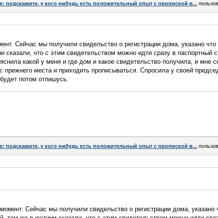
e: подскажите, у кого нибудь есть положительный опыт с пропиской в...
пользо
мент. Сейчас мы получили свидельство о регистрации дома, указано что
ии сказали, что с этим свидетельством можно идти сразу в паспортный с
ъяснила какой у меня и где дом и какое свидетельство получила, и мне с
 с прежнего места и приходить прописываться. Спросила у своей предс
 будет потом отпишусь.
e: подскажите, у кого нибудь есть положительный опыт с пропиской в...
пользо
 момент. Сейчас мы получили свидельство о регистрации дома, указано 
й, там же в юстиии сказали, что с этим свидетельством можно идти сра