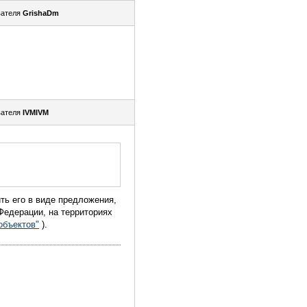
вателя
GrishaDm
вателя
IVMIVM
ть его в виде предложения,
Федерации, на территориях
объектов"
).