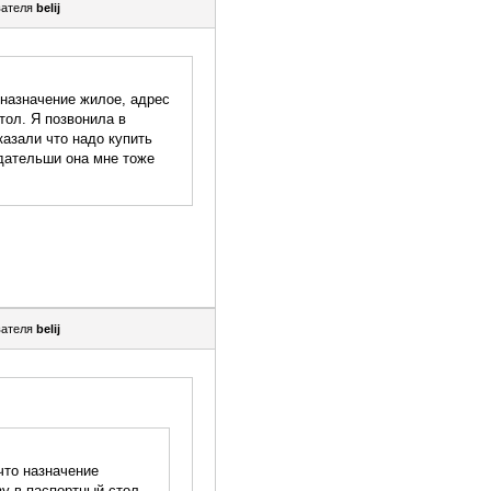
вателя
belij
 назначение жилое, адрес
тол. Я позвонила в
казали что надо купить
едательши она мне тоже
вателя
belij
что назначение
зу в паспортный стол.