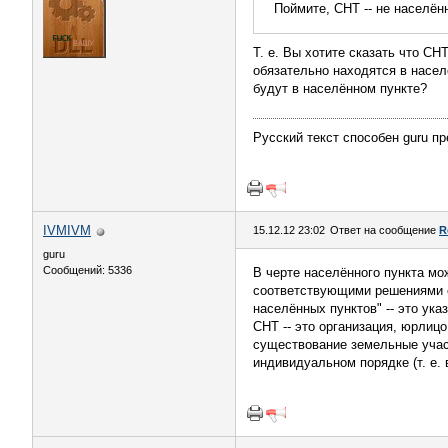
Поймите, СНТ -- не населён
Т. е. Вы хотите сказать что С
обязательно находятся в насел
будут в населённом пункте?
Русский текст способен guru пр
IVMIVM
15.12.12 23:02
Ответ на сообщение
R
guru
Сообщений: 5336
В черте населённого пункта мо
соответствующими решениями с
населённых пунктов" -- это ука
СНТ -- это организация, юрлицо
существование земельные участ
индивидуальном порядке (т. е. 