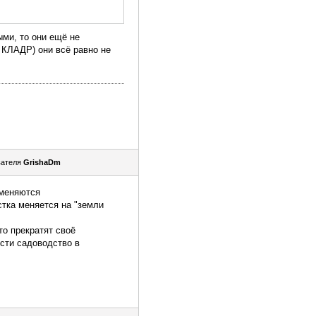
ыми, то они ещё не
 КЛАДР) они всё равно не
вателя
GrishaDm
зменяются
тка меняется на "земли
то прекратят своё
ести садоводство в