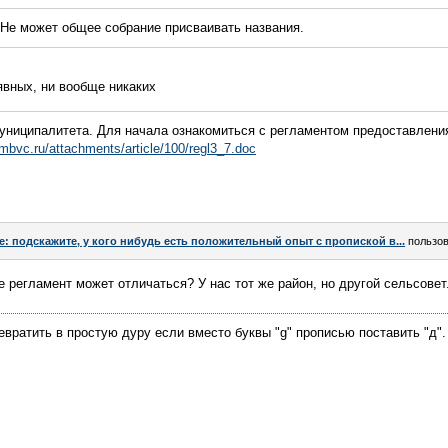
 Не может общее собрание присваивать названия.
явных, ни вообще никаких
ниципалитета. Для начала ознакомиться с регламентом предоставлени
mbvc.ru/attachments/article/100/regl3_7.doc
e: подскажите, у кого нибудь есть положительный опыт с пропиской в...
пользо
е регламент может отличаться? У нас тот же район, но другой сельсовет
евратить в простую дуру если вместо буквы "g" прописью поставить "д".