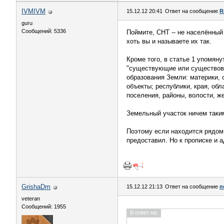
IVMIVM
15.12.12 20:41
Ответ на сообщение
R
guru
Сообщений: 5336
Поймите, СНТ -- не населённый
хоть вы и называете их так.
Кроме того, в статье 1 упомяну
"существующие или существов
образования Земли: материки, о
объекты; республики, края, обл
поселения, районы, волости, ж
Земельный участок ничем таким
Поэтому если находится рядом с
предоставил. Но к прописке и 
GrishaDm
15.12.12 21:13
Ответ на сообщение
п
veteran
Сообщений: 1955
В ответ на: