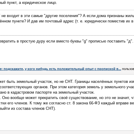
ный пункт, а юридическое лицо.
НТ не входит в эти самые "другие поселения"? А если дома признаны жил
ённом пункте? И дав им почтовый адрес (т. е. юридически поместив их в
евратить в простую дуру если вместо буквы "g" прописью поставить "д".
e: подскажите, у кого нибудь есть положительный опыт с пропиской в...
пользо
жет быть земельный участок, но не СНТ. Границы населённых пунктов и
оответствующих органов. При этом категория земель у земельного учас
зано в кадастровом паспорте на земельный участок.
. Оно вообще может прекратить своё существование, но это не значит, ч
ки его членов. К тому же согласно ст. 8 закона 66-ФЗ каждый вправе в
выйти из состава членов СНТ).