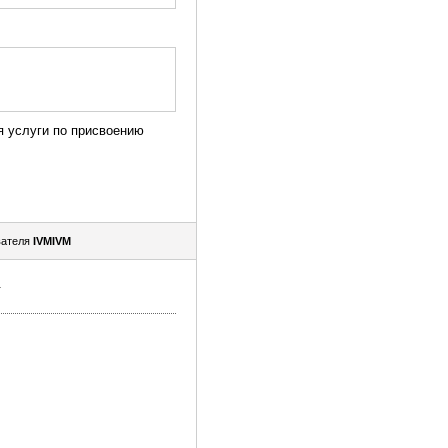
я услуги по присвоению
вателя
IVMIVM
.