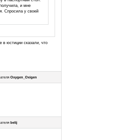
 получила, и мне
я. Спросила у своей
 в юстиции сказали, что
вателя
Oxygen_Oxigen
вателя
belij