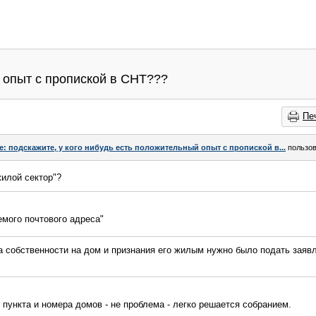
й опыт с пропиской в СНТ???
Пе
e: подскажите, у кого нибудь есть положительный опыт с пропиской в...
пользо
жилой сектор"?
емого почтового адреса"
 собственности на дом и признания его жилым нужно было подать заяв
 пункта и номера домов - не проблема - легко решается собранием.