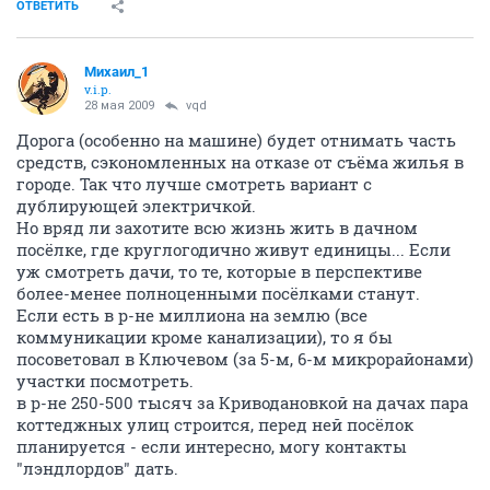
ОТВЕТИТЬ
Михаил_1
v.i.p.
28 мая 2009
vqd
Дорога (особенно на машине) будет отнимать часть
средств, сэкономленных на отказе от съёма жилья в
городе. Так что лучше смотреть вариант с
дублирующей электричкой.
Но вряд ли захотите всю жизнь жить в дачном
посёлке, где круглогодично живут единицы... Если
уж смотреть дачи, то те, которые в перспективе
более-менее полноценными посёлками станут.
Если есть в р-не миллиона на землю (все
коммуникации кроме канализации), то я бы
посоветовал в Ключевом (за 5-м, 6-м микрорайонами)
участки посмотреть.
в р-не 250-500 тысяч за Криводановкой на дачах пара
коттеджных улиц строится, перед ней посёлок
планируется - если интересно, могу контакты
"лэндлордов" дать.