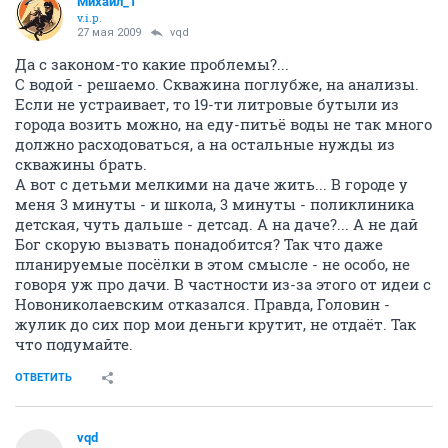
Михаил_1
v.i.p.
27 мая 2009
vqd
Да с законом-то какие проблемы?...
С водой - решаемо. Скважина поглубже, на анализы.
Если не устраивает, то 19-ти литровые бутыли из
города возить можно, на еду-питьё воды не так много
должно расходоваться, а на остальные нужды из
скважины брать.
А вот с детьми мелкими на даче жить... В городе у
меня 3 минуты - и школа, 3 минуты - поликлиника
детская, чуть дальше - детсад. А на даче?... А не дай
Бог скорую вызвать понадобится? Так что даже
планируемые посёлки в этом смысле - не особо, не
говоря уж про дачи. В частности из-за этого от идеи с
Новониколаевским отказался. Правда, Головин -
жулик до сих пор мои деньги крутит, не отдаёт. Так
что подумайте.
ОТВЕТИТЬ
vqd