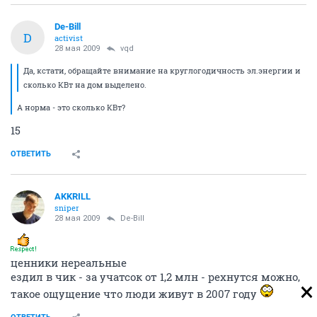
De-Bill
D
activist
28 мая 2009
vqd
Да, кстати, обращайте внимание на круглогодичность эл.энергии и
сколько КВт на дом выделено.
А норма - это сколько КВт?
15
ОТВЕТИТЬ
AKKRILL
sniper
28 мая 2009
De-Bill
ценники нереальные
ездил в чик - за учатсок от 1,2 млн - рехнутся можно,
такое ощущение что люди живут в 2007 году