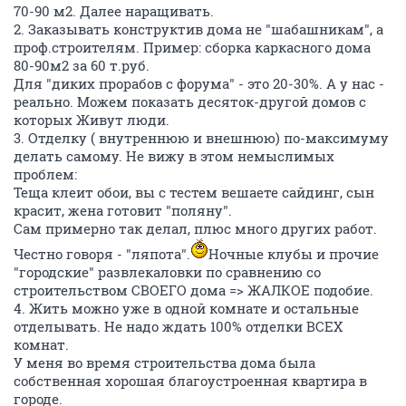
70-90 м2. Далее наращивать.
2. Заказывать конструктив дома не "шабашникам", а
проф.строителям. Пример: сборка каркасного дома
80-90м2 за 60 т.руб.
Для "диких прорабов с форума" - это 20-30%. А у нас -
реально. Можем показать десяток-другой домов с
которых Живут люди.
3. Отделку ( внутреннюю и внешнюю) по-максимуму
делать самому. Не вижу в этом немыслимых
проблем:
Теща клеит обои, вы с тестем вешаете сайдинг, сын
красит, жена готовит "поляну".
Сам примерно так делал, плюс много других работ.
Честно говоря - "ляпота".
Ночные клубы и прочие
"городские" развлекаловки по сравнению со
строительством СВОЕГО дома => ЖАЛКОЕ подобие.
4. Жить можно уже в одной комнате и остальные
отделывать. Не надо ждать 100% отделки ВСЕХ
комнат.
У меня во время строительства дома была
собственная хорошая благоустроенная квартира в
городе.