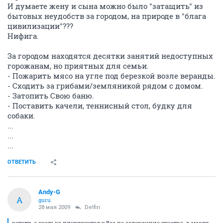
И думаете жену и сына можно было "затащить" из
бытовых неудобств за городом, на природе в "блага
цивилизации"???
Нифига.
За городом находятся десятки занятий недоступных
горожанам, но приятных для семьи.
- Пожарить мясо на угле под березкой возле веранды.
- Сходить за грибами/земляникой рядом с домом.
- Затопить Свою баню.
- Поставить качели, теннисный стол, будку для
собаки.
...
...
...
ОТВЕТИТЬ
Andy-G
A
guru
28 мая 2009
Delfin
кстати, а сколько планируется у Вас на содержание участка. в месяц.