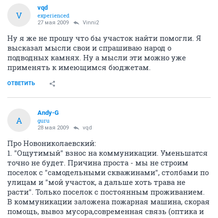
vqd
V
experienced
27 мая 2009
Vinni2
Ну я же не прошу что бы участок найти помогли. Я
высказал мысли свои и спрашиваю народ о
подводных камнях. Ну а мысли эти можно уже
применять к имеющимся бюджетам.
ОТВЕТИТЬ
Andy-G
A
guru
28 мая 2009
vqd
Про Новониколаевский:
1. "Ощутимый" взнос на коммуникации. Уменьшатся
точно не будет. Причина проста - мы не строим
поселок с "самодельными скважинами", столбами по
улицам и "мой участок, а дальше хоть трава не
расти". Только поселок с постоянным проживанием.
В коммуникации заложена пожарная машина, скорая
помощь, вывоз мусора,современная связь (оптика и