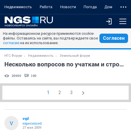
Недвижимость
Работа
Новости
Погода
Дом
На информационном ресурсе применяются cookie-
Согласен
файлы. Оставаясь на сайте, вы подтверждаете свое
согласие
на их использование.
НГС.Форум
Недвижимость
Земельный форум
Несколько вопросов по учаткам и строительству
20690
100
1
2
3
vqd
V
experienced
27 мая 2009