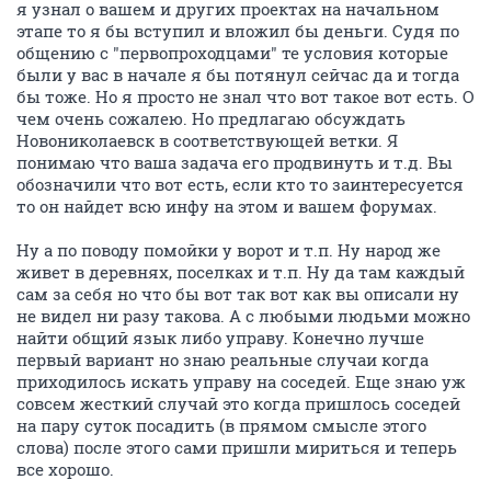
я узнал о вашем и других проектах на начальном
этапе то я бы вступил и вложил бы деньги. Судя по
общению с "первопроходцами" те условия которые
были у вас в начале я бы потянул сейчас да и тогда
бы тоже. Но я просто не знал что вот такое вот есть. О
чем очень сожалею. Но предлагаю обсуждать
Новониколаевск в соответствующей ветки. Я
понимаю что ваша задача его продвинуть и т.д. Вы
обозначили что вот есть, если кто то заинтересуется
то он найдет всю инфу на этом и вашем форумах.
Ну а по поводу помойки у ворот и т.п. Ну народ же
живет в деревнях, поселках и т.п. Ну да там каждый
сам за себя но что бы вот так вот как вы описали ну
не видел ни разу такова. А с любыми людьми можно
найти общий язык либо управу. Конечно лучше
первый вариант но знаю реальные случаи когда
приходилось искать управу на соседей. Еще знаю уж
совсем жесткий случай это когда пришлось соседей
на пару суток посадить (в прямом смысле этого
слова) после этого сами пришли мириться и теперь
все хорошо.