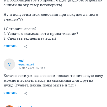
в ПрофильЦентре то проект будет (надо бы отдельно
с ними на эту тему поговорить).
Ну и допустим мои действия при покупке дачного
участка???
1.Оставить аванс?
2. Узнать о возможности приватизации?
3. Сделать экспертизу воды?
ОТВЕТИТЬ
vqd
V
experienced
27 мая 2009
vqd
Кстати если уж вода совсем плохая то питьевую воду
можно и возить, а воду из скважины для других
нужд (туалет, ванна, полы мыть и т.п.)
ОТВЕТИТЬ