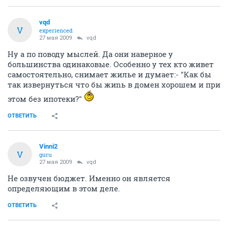
vqd
V
experienced
27 мая 2009
vqd
Ну а по поводу мыслей. Да они наверное у
большинства одинаковые. Особенно у тех кто живет
самостоятельно, снимает жилье и думает:- "Как бы
так извернуться что бы жиnь в домен хорошем и при
этом без ипотеки?"
ОТВЕТИТЬ
Vinni2
V
guru
27 мая 2009
vqd
Не озвучен бюджет. Именно он является
определяющим в этом деле.
ОТВЕТИТЬ