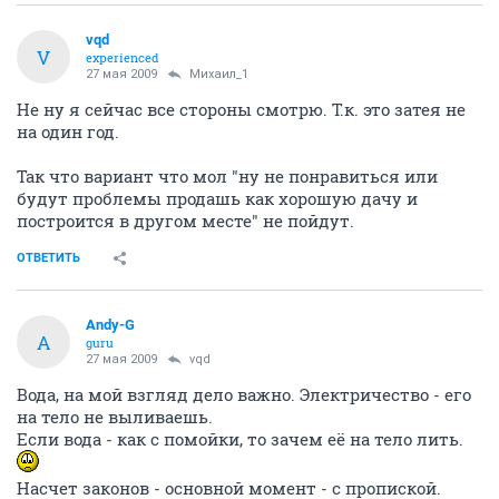
vqd
V
experienced
27 мая 2009
Михаил_1
Не ну я сейчас все стороны смотрю. Т.к. это затея не
на один год.
Так что вариант что мол "ну не понравиться или
будут проблемы продашь как хорошую дачу и
построится в другом месте" не пойдут.
ОТВЕТИТЬ
Andy-G
A
guru
27 мая 2009
vqd
Вода, на мой взгляд дело важно. Электричество - его
на тело не выливаешь.
Если вода - как с помойки, то зачем её на тело лить.
Насчет законов - основной момент - с пропиской.