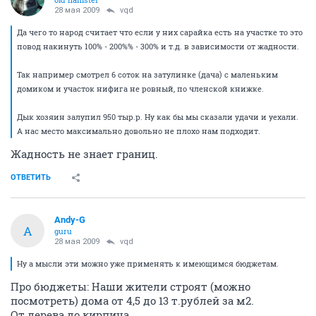
28 мая 2009
vqd
Да чего то народ считает что если у них сарайка есть на участке то это
повод накинуть 100% - 200%% - 300% и т.д. в зависимости от жадности.
Так например смотрел 6 соток на затулинке (дача) с маленьким
домиком и участок нифига не ровный, по членской книжке.
Дык хозяин залупил 950 тыр.р. Ну как бы мы сказали удачи и уехали.
А нас место максимально довольно не плохо нам подходит.
Жадность не знает границ.
ОТВЕТИТЬ
Andy-G
A
guru
28 мая 2009
vqd
Ну а мысли эти можно уже применять к имеющимся бюджетам.
Про бюджеты: Наши жители строят (можно
посмотреть) дома от 4,5 до 13 т.рублей за м2.
От дерева до кирпича.