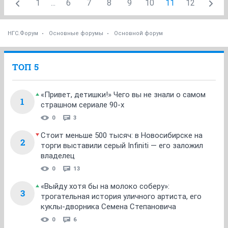
1
...
6
7
8
9
10
11
12
НГС.Форум
Основные форумы
Основной форум
ТОП 5
«Привет, детишки!» Чего вы не знали о самом
1
страшном сериале 90-х
0
3
Стоит меньше 500 тысяч: в Новосибирске на
2
торги выставили серый Infiniti — его заложил
владелец
0
13
«Выйду хотя бы на молоко соберу»:
3
трогательная история уличного артиста, его
куклы-дворника Семена Степановича
0
6