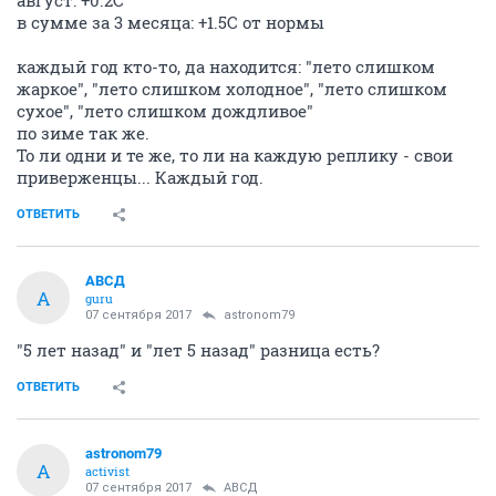
август: +0.2С
в сумме за 3 месяца: +1.5С от нормы
каждый год кто-то, да находится: "лето слишком
жаркое", "лето слишком холодное", "лето слишком
сухое", "лето слишком дождливое"
по зиме так же.
То ли одни и те же, то ли на каждую реплику - свои
приверженцы... Каждый год.
ОТВЕТИТЬ
АВСД
А
guru
07 сентября 2017
astronom79
"5 лет назад" и "лет 5 назад" разница есть?
ОТВЕТИТЬ
astronom79
A
activist
07 сентября 2017
АВСД