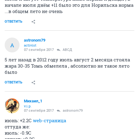
начале июля днём +11 было это для Норильска норма
...в общем лето не очень
ОТВЕТИТЬ
astronom79
A
activist
07 сентября 2017
АВСД
5 лет назад в 2012 году июль август 2 месяца стояла
жара 30-35 Томь обмелела , абсолютно не такое лето
было
ОТВЕТИТЬ
Михаил_1
v.i.p.
07 сентября 2017
astronom79
июнь: +2.2С
web-страница
оттуда же:
июль: -0.9С