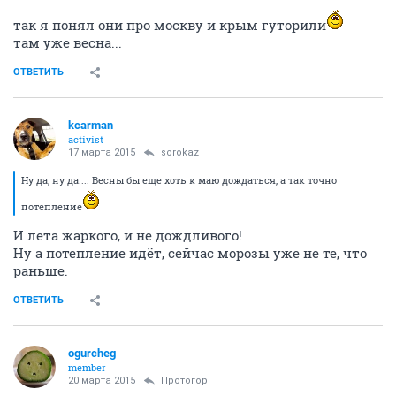
так я понял они про москву и крым гуторили
там уже весна...
ОТВЕТИТЬ
kcarman
activist
17 марта 2015
sorokaz
Ну да, ну да.... Весны бы еще хоть к маю дождаться, а так точно
потепление
И лета жаркого, и не дождливого!
Ну а потепление идёт, сейчас морозы уже не те, что
раньше.
ОТВЕТИТЬ
ogurcheg
member
20 марта 2015
Протогор