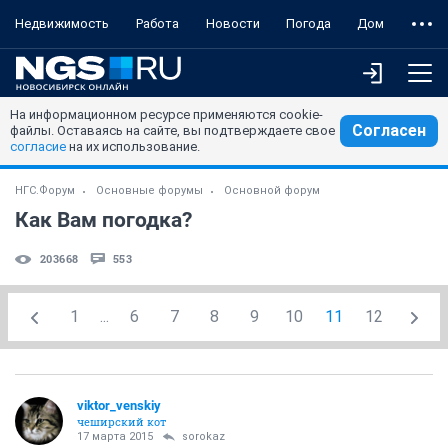
Недвижимость
Работа
Новости
Погода
Дом
На информационном ресурсе применяются cookie-
Согласен
файлы. Оставаясь на сайте, вы подтверждаете свое
согласие
на их использование.
НГС.Форум
Основные форумы
Основной форум
Как Вам погодка?
203668
553
1
...
6
7
8
9
10
11
12
viktor_venskiy
чеширский кот
17 марта 2015
sorokaz