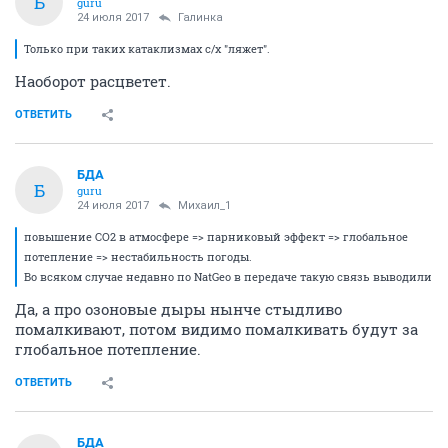
Б
guru
24 июля 2017
Галинка
Только при таких катаклизмах с/х "ляжет".
Наоборот расцветет.
ОТВЕТИТЬ
БДА
Б
guru
24 июля 2017
Михаил_1
повышение CO2 в атмосфере => парниковый эффект => глобальное
потепление => нестабильность погоды.
Во всяком случае недавно по NatGeo в передаче такую связь выводили
Да, а про озоновые дыры нынче стыдливо
помалкивают, потом видимо помалкивать будут за
глобальное потепление.
ОТВЕТИТЬ
БДА