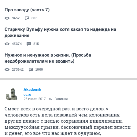
Про засаду (часть 7)
9452
603
Старичку Вульфу нужна хотя какая то надежда на
доживание
45374
215
Нужное и ненужное в жизни. (Просьба
недоброжелателям не входить)
273642
1000
Akademik
guru
23 июля 2017
Галинка
Смоет всех в очередной раз, и всего делов, у
человеков есть дела поважней чем колонизация
других планет с целью сохранения цивилизации,
междуусобная грызня, бесконечный передел власти
и денег, это все что нас ждет в будущем,