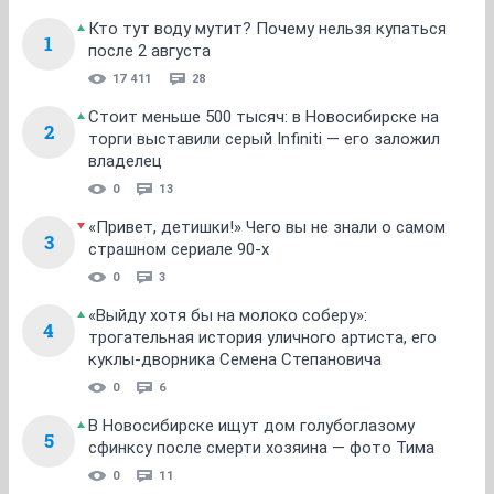
Кто тут воду мутит? Почему нельзя купаться
1
после 2 августа
17 411
28
Стоит меньше 500 тысяч: в Новосибирске на
2
торги выставили серый Infiniti — его заложил
владелец
0
13
«Привет, детишки!» Чего вы не знали о самом
3
страшном сериале 90-х
0
3
«Выйду хотя бы на молоко соберу»:
4
трогательная история уличного артиста, его
куклы-дворника Семена Степановича
0
6
В Новосибирске ищут дом голубоглазому
5
сфинксу после смерти хозяина — фото Тима
0
11