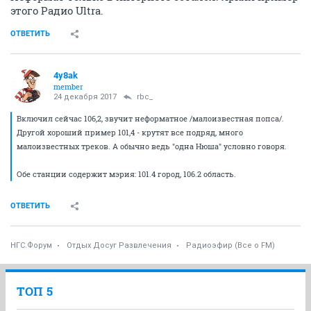
этого Радио Ultra.
ОТВЕТИТЬ
4y8ak
member
24 декабря 2017
rbc_
Включил сейчас 106,2, звучит неформатное /малоизвестная попса/.
Другой хороший пример 101,4 - крутят все подряд, много
малоизвестных треков. А обычно ведь "одна Нюша" условно говоря.
Обе станции содержит мэрия: 101.4 город, 106.2 область.
ОТВЕТИТЬ
НГС.Форум
Отдых Досуг Развлечения
Радиоэфир (Все о FM)
ТОП 5