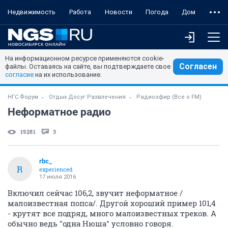
Недвижимость
Работа
Новости
Погода
Дом
На информационном ресурсе применяются cookie-
Согласен
файлы. Оставаясь на сайте, вы подтверждаете свое
согласие
на их использование.
НГС.Форум
Отдых Досуг Развлечения
Радиоэфир (Все о FM)
Неформатное радио
19281
3
rbc_
R
experienced
17 июля 2016
Включил сейчас 106,2, звучит неформатное /
малоизвестная попса/. Другой хороший пример 101,4
- крутят все подряд, много малоизвестных треков. А
обычно ведь "одна Нюша" условно говоря.