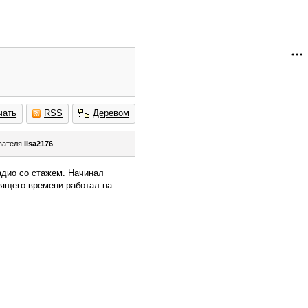
чать
RSS
Деревом
вателя
lisa2176
адио со стажем. Начинал
оящего времени работал на