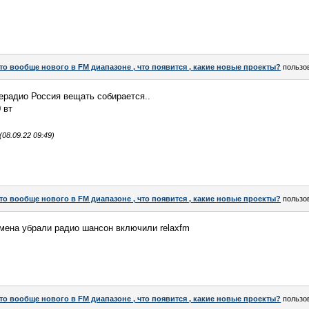
то вообще нового в FM диапазоне , что появится , какие новые проекты?
пользо
ерадио Россия вещать собирается..
 вт
08.09.22 09:49)
то вообще нового в FM диапазоне , что появится , какие новые проекты?
пользо
мена убрали радио шансон включили relaxfm
то вообще нового в FM диапазоне , что появится , какие новые проекты?
пользо