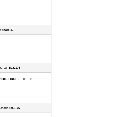
ля
anatol17
вателя
lisa2176
останция в составе
вателя
lisa2176