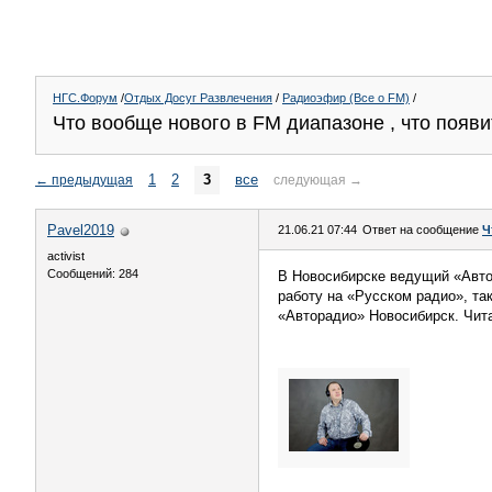
НГС.Форум
/
Отдых Досуг Развлечения
/
Радиоэфир (Все о FM)
/
Что вообще нового в FM диапазоне , что появи
1
2
3
все
←
предыдущая
следующая
→
Pavel2019
21.06.21 07:44
Ответ на сообщение
Ч
activist
Сообщений: 284
В Новосибирске ведущий «Авто
работу на «Русском радио», та
«Авторадио» Новосибирск. Чит