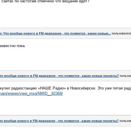
 сайтах по частотам отмечено что вещание идет?
e: Что вообще нового в FM диапазоне , что появится , какие новые...
пользовате
известно пока.
то вообще нового в FM диапазоне , что появится , какие новые проекты?
пользо
купил радиостанцию «НАШЕ Радио» в Новосибирске. Это уже пятая ради
ru/main/enews/view_msg/NMID__82368/
то вообще нового в FM диапазоне , что появится , какие новые проекты?
пользо