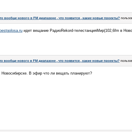
то вообще нового в FM диапазоне , что появится , какие новые проекты?
пользо
/bestgolosa.ru
идет вещание РадиоRekord-телестанцияМир(102,6fm в Нов
то вообще нового в FM диапазоне , что появится , какие новые проекты?
пользо
Новосибирске. В эфир что ли вещать планируют?