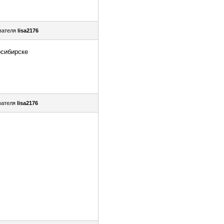
вателя
lisa2176
осибирске
вателя
lisa2176