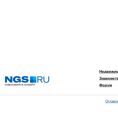
Недвижи
Знакомст
Форум
Оглавл