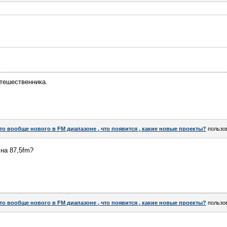
тешественника.
то вообще нового в FM диапазоне , что появится , какие новые проекты?
пользо
 на 87,5fm?
то вообще нового в FM диапазоне , что появится , какие новые проекты?
пользо