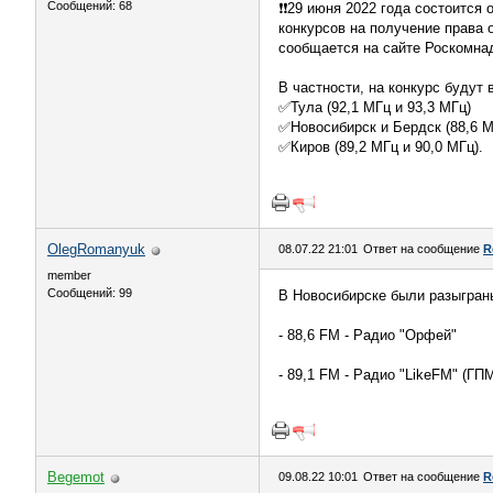
Сообщений: 68
❗❗29 июня 2022 года состоитс
конкурсов на получение права
сообщается на сайте Роскомна
В частности, на конкурс будут 
✅Тула (92,1 МГц и 93,3 МГц)
✅Новосибирск и Бердск (88,6 М
✅Киров (89,2 МГц и 90,0 МГц).
OlegRomanyuk
08.07.22 21:01
Ответ на сообщение
R
member
Сообщений: 99
В Новосибирске были разыгран
- 88,6 FM - Радио "Орфей"
- 89,1 FM - Радио "LikeFM" (ГП
Begemot
09.08.22 10:01
Ответ на сообщение
R