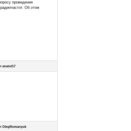
опросу проведения
радиочастот. Об этом
ля
anatol17
ля
OlegRomanyuk