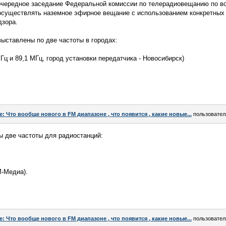
я очередное заседание Федеральной комиссии по телерадиовещанию по в
 осуществлять наземное эфирное вещание с использованием конкретных 
дзора.
выставлены по две частоты в городах:
Гц и 89,1 МГц, город установки передатчика - Новосибирск)
e: Что вообще нового в FM диапазоне , что появится , какие новые...
пользовате
ы две частоты для радиостанций:
М-Медиа).
e: Что вообще нового в FM диапазоне , что появится , какие новые...
пользовате