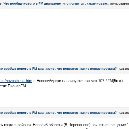
e: Что вообще нового в FM диапазоне , что появится , какие новые...
пользовате
то вообще нового в FM диапазоне , что появится , какие новые проекты?
пользо
ties/novosibirsk.htm
в Новосибирске планируется запуск 107.2FM(5квт)
устят ПионерFM
то вообще нового в FM диапазоне , что появится , какие новые проекты?
пользо
ь когда в районах Новосиб области (В Черепаново) начнеться вещание "