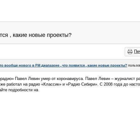
тся , какие новые проекты?
Пе
то вообще нового в FM диапазоне , что появится , какие новые проекты?
пользо
радио» Павел Левин умер от коронавируса. Павел Левин – журналист р
кже работал на радио «Классик» и «Радио Сибири». С 2008 года до наст
айте подробности на