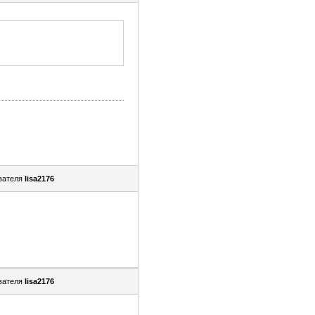
вателя
lisa2176
вателя
lisa2176