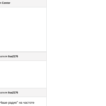
ля
Center
вателя
lisa2176
вателя
lisa2176
Наше радио" на частоте