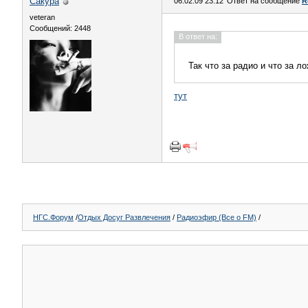
Сакура
06.02.09 23:12
Ответ на сообщение
R
veteran
Сообщений: 2448
В ответ на:
Так что за радио и что за 
тут
НГС.Форум
/
Отдых Досуг Развлечения
/
Радиоэфир (Все о FM)
/