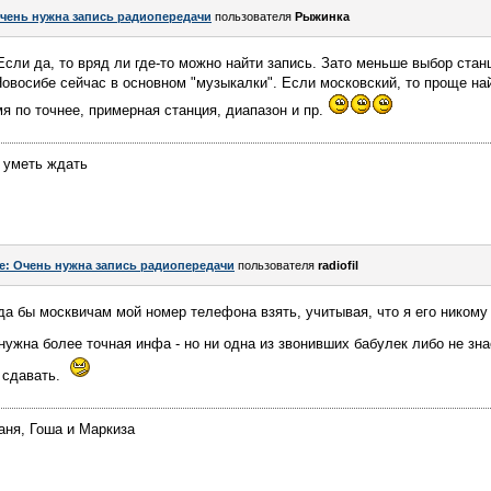
чень нужна запись радиопередачи
пользователя
Рыжинка
сли да, то вряд ли где-то можно найти запись. Зато меньше выбор станц
Новосибе сейчас в основном "музыкалки". Если московский, то проще на
я по точнее, примерная станция, диапазон и пр.
 уметь ждать
e: Очень нужна запись радиопередачи
пользователя
radiofil
а бы москвичам мой номер телефона взять, учитывая, что я его никому
ужна более точная инфа - но ни одна из звонивших бабулек либо не знае
е сдавать.
аня, Гоша и Маркиза