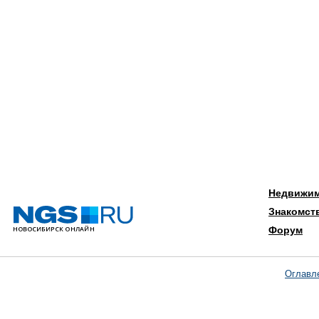
Недвижи
Знакомст
Форум
Оглавл