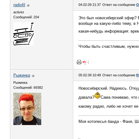
radiofil
04.02.09 21:37
Ответ на сообщение
О
activist
Сообщений: 204
Это был новосибирский эфир? Е
вообще на какую-либо тему, в 
какая-нибудь информация: врем
Чтобы быть счастливым, нужно
Рыжинка
05.02.09 10:48
Ответ на сообщение
R
Рыжинка
Сообщений: 69382
Новосибирский. Надеюсь. Откуд
давала?
Сама понимаю, что н
какому радио, либо не хочет е
Моя котопесья банда - Фаня, Ш