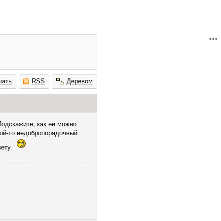
чать
RSS
Деревом
Подскажите, как ее можно
кой-то недобропорядочный
вету.