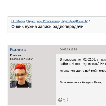
НГС.Форум
/
Отдых Досуг Развлечения
/
Радиоэфир (Все о FM)
/
Очень нужна запись радиопередачи
Рыжинка
04.02.09 16:52
Рыжинка
Сообщений: 69382
В понедельник, 02.02.09, с пр
найти в Инете - где искать? Н
журналист дал в ней мой номер
Моя котопесья банда - Фаня, Ш