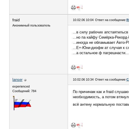
fraid
10.02.06 10:04
Ответ на сообщение
R
Анонимный пользователь
...в силу рабочих апстаятильсв
...но па кайфу Семёрка-Рекорд
...иногда не обламывает Авто-Р
...Е+-Юни-диэфм ат случая к с
...а остальное ф пагрешнасти...
lanser
10.02.06 10:34
Ответ на сообщение
С
experienced
Сообщений: 784
По причинам как и fraid слуша
необходимость, а потом втянул
всё антену нормальную постав