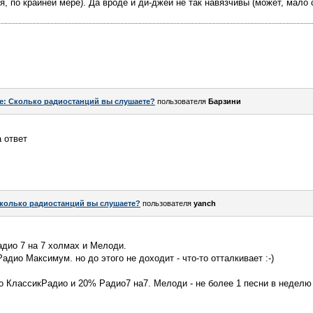
я, по крайней мере). Да вроде и ди-джеи не так навязчивы (может, мало 
e: Сколько радиостанций вы слушаете?
пользователя
Барзини
а ответ
колько радиостанций вы слушаете?
пользователя
yanch
дио 7 на 7 холмах и Мелоди.
адио Максимум. но до этого не доходит - что-то отталкивает :-)
 КлассикРадио и 20% Радио7 на7. Мелоди - не более 1 песни в неделю