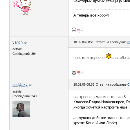
некоторых других станци (у мен
А теперь все хором!
yanch
10.02.06 08:26
Ответ на сообщение
R
activist
Сообщений: 394
просто интересно
спасибо з
ots@sky
10.02.06 08:35
Ответ на сообщение
С
activist
Сообщений: 249
настроено в машине только 3:
Классик-Радио-Новосибирск, Ра
иногда хочется настроить ещё Р
а слушаю действительно только
крутят Кино и\или Любе)