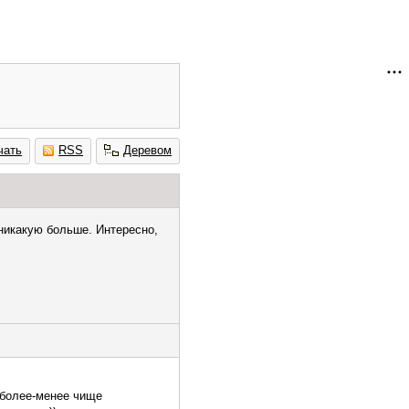
чать
RSS
Деревом
 никакую больше. Интересно,
т более-менее чище