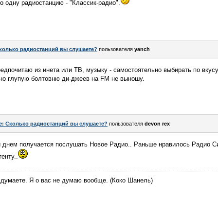
 одну радиостанцию - "Классик-радио".
колько радиостанций вы слушаете?
пользователя
yanch
едпочитаю из инета или ТВ, музыку - самостоятельно выбирать по вкусу
но глупую болтовню ди-джеев на FM не выношу.
e: Сколько радиостанций вы слушаете?
пользователя
devon rex
й днем получается послушать Новое Радио.. Раньше нравилось Радио С
енту..
 думаете. Я о вас не думаю вообще. (Коко Шанель)