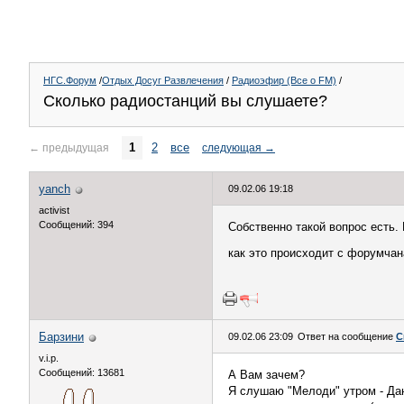
НГС.Форум
/
Отдых Досуг Развлечения
/
Радиоэфир (Все о FM)
/
Сколько радиостанций вы слушаете?
1
2
все
←
предыдущая
следующая
→
yanch
09.02.06 19:18
activist
Сообщений: 394
Собственно такой вопрос есть.
как это происходит с форумчан
Барзини
09.02.06 23:09
Ответ на сообщение
С
v.i.p.
Сообщений: 13681
А Вам зачем?
Я слушаю "Мелоди" утром - Дан