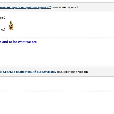
колько радиостанций вы слушаете?
пользователя
yanch
тся?
лю:)
h and to be what we are
e: Сколько радиостанций вы слушаете?
пользователя
Freedom