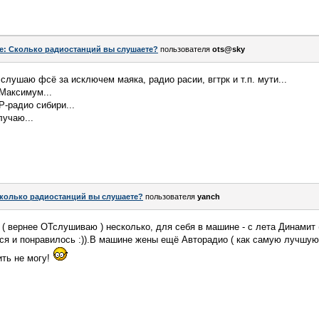
e: Сколько радиостанций вы слушаете?
пользователя
ots@sky
 слушаю фсё за исключем маяка, радио расии, вгтрк и т.п. мути...
-Максимум...
Р-радио сибири...
лучаю...
колько радиостанций вы слушаете?
пользователя
yanch
ю ( вернее ОТслушиваю ) несколько, для себя в машине - с лета Динамит
ся и понравилось :)).В машине жены ещё Авторадио ( как самую лучшую 
ить не могу!