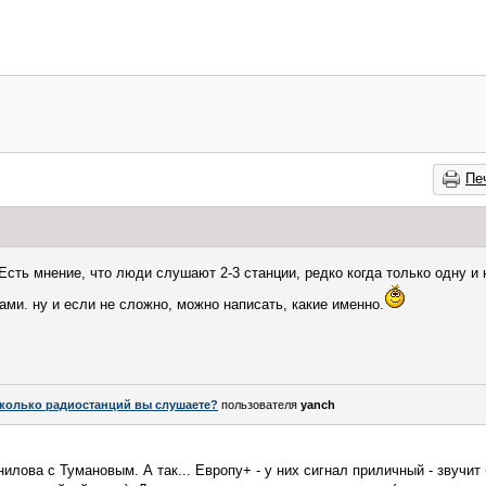
Пе
 Есть мнение, что люди слушают 2-3 станции, редко когда только одну и
ами. ну и если не сложно, можно написать, какие именно.
колько радиостанций вы слушаете?
пользователя
yanch
илова с Тумановым. А так... Европу+ - у них сигнал приличный - звучи