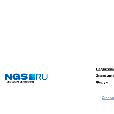
Недвижи
Знакомст
Форум
Оглавл