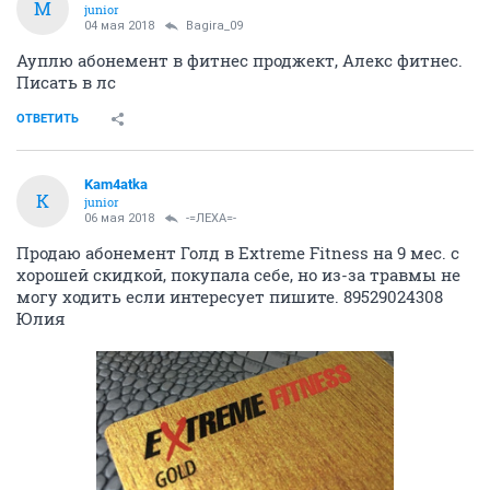
M
junior
04 мая 2018
Bagira_09
Ауплю абонемент в фитнес проджект, Алекс фитнес.
Писать в лс
ОТВЕТИТЬ
Kam4atka
K
junior
06 мая 2018
-=ЛЕХА=-
Продаю абонемент Голд в Extreme Fitness на 9 мес. с
хорошей скидкой, покупала себе, но из-за травмы не
могу ходить если интересует пишите. 89529024308
Юлия