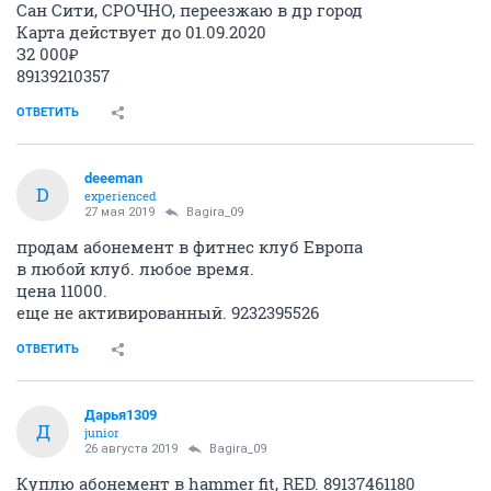
Сан Сити, СРОЧНО, переезжаю в др город
Карта действует до 01.09.2020
З2 000₽
89139210357
ОТВЕТИТЬ
deeeman
D
experienced
27 мая 2019
Bagira_09
продам абонемент в фитнес клуб Европа
в любой клуб. любое время.
цена 11000.
еще не активированный. 9232395526
ОТВЕТИТЬ
Дарья1309
Д
junior
26 августа 2019
Bagira_09
Куплю абонемент в hammer fit, RED. 89137461180