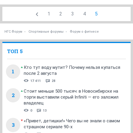
1
2
3
4
5
НГС.Форум
Спортивные форумы
Форум о фитнесе
ТОП 5
Кто тут воду мутит? Почему нельзя купаться
1
после 2 августа
17 411
28
Стоит меньше 500 тысяч: в Новосибирске на
2
торги выставили серый Infiniti — его заложил
владелец
0
13
«Привет, детишки!» Чего вы не знали о самом
3
страшном сериале 90-х