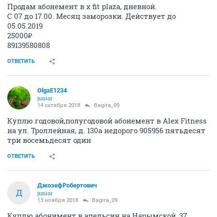
Продам абонемент в x fit plaza, дневной.
С 07 до 17.00. Месяц заморозки. Действует до
05.05.2019
25000₽
89139580808
ОТВЕТИТЬ
OlgaE1234
junior
14 октября 2018
Bagira_09
Куплю годовой,полугодовой абонемент в Alex Fitness
на ул. Троллейная, д. 130а недорого 905956 пятьдесят
три восемьдесят один
ОТВЕТИТЬ
ДжозефРобертович
Д
junior
13 ноября 2018
Bagira_09
Куплю абонимент в апельсин на Нарымской, 37