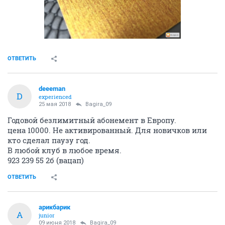
ОТВЕТИТЬ
deeeman
D
experienced
25 мая 2018
Bagira_09
Годовой безлимитный абонемент в Европу.
цена 10000. Не активированный. Для новичков или
кто сделал паузу год.
В любой клуб в любое время.
923 239 55 2б (вацап)
ОТВЕТИТЬ
арикбарик
А
junior
09 июня 2018
Bagira_09