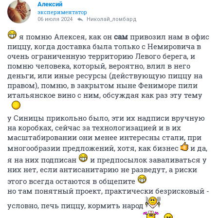
Алексий
экспериментатор
06 июля 2024
Николай_ломбард
я помню Алексея, как он
сам
привозил нам в офис
пиццу, когда доставка была только с Немировича в
очень ограниченную территорию Левого берега, и
помню человека, который, вероятно, влил в него
деньги, или иные ресурсы (действующую пиццу на
правом), помню, в закрытом ныне Фениморе пили
итальянское вино с ним, обсуждая как раз эту тему
у Синицы прикольно было, эти их надписи вручную
на коробках, сейчас за технологизацией и в их
масштабировании они менее интересны стали, при
многообразии предложений, хотя, как бизнес
и да,
я на них подписан
и предпосылок заваливаться у
них нет, если антисанитарию не разведут, а риски
этого всегда остаются в общепите
но там понятный проект, практически безрисковый -
условно, печь пиццу, кормить народ