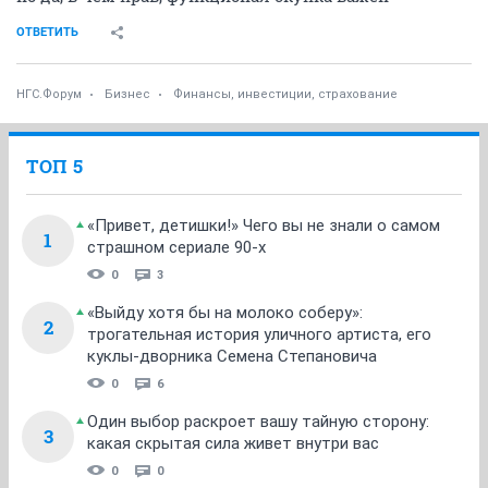
ОТВЕТИТЬ
НГС.Форум
Бизнес
Финансы, инвестиции, страхование
ТОП 5
«Привет, детишки!» Чего вы не знали о самом
1
страшном сериале 90-х
0
3
«Выйду хотя бы на молоко соберу»:
2
трогательная история уличного артиста, его
куклы-дворника Семена Степановича
0
6
Один выбор раскроет вашу тайную сторону:
3
какая скрытая сила живет внутри вас
0
0