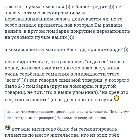
так это... сумма смешная ))) в банке кредит )))) не
знаю что там с регулированием и
перезакладыванием залога, допускается ли, но те
особо ценные предметы, под которые Вы раздали
деньги, в другом ломбарде покрупнее перезаложить
на условиях лучше ваших ))))
а комиссионный магазин Ваш где, при ломбарде? )))
пока видно только, что раздалось "подо всё" много
денег, но поскольку именно что подо всё, у меня
очень серьёзные сомнения в ликвидности этого
"всего" )))) как говорил один мой товарищ, у которого
было 2-3 ломбарда (другие ломбарды и другой
товарищ, не тот, что я выше упоминал), "на хрен это
всё, только золото" (с) не дословно, но по сути
значит что место хорошее, просто нужно долить топлива. Не хочу тут
бизнес тренинг проводить) Банальные вещи объясняю
вот мне интересно было бы сегментировать
клиентов по месту жительства, кто из этих трёх