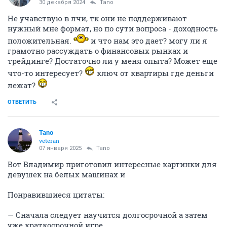
30 декабря 2024
Tano
Не учавствую в лчи, тк они не поддерживают
нужный мне формат, но по сути вопроса - доходность
положительная.
и что нам это дает? могу ли я
грамотно рассуждать о финансовых рынках и
трейдинге? Достаточно ли у меня опыта? Может еще
что-то интересует?
ключ от квартиры где деньги
лежат?
ОТВЕТИТЬ
Tano
veteran
07 января 2025
Tano
Вот Владимир приготовил интересные картинки для
девушек на белых машинах и
Понравившиеся цитаты:
— Сначала следует научится долгосрочной а затем
уже краткосрочной игре.