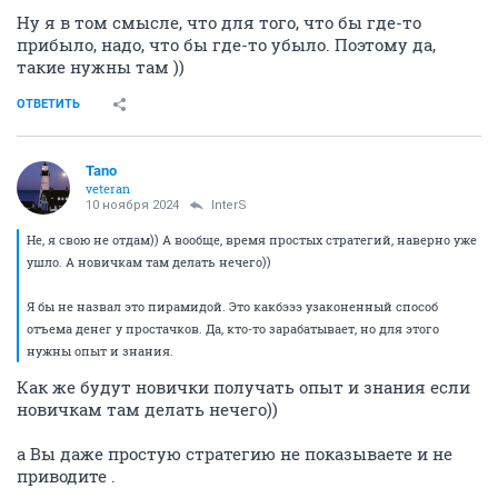
Ну я в том смысле, что для того, что бы где-то
прибыло, надо, что бы где-то убыло. Поэтому да,
такие нужны там ))
ОТВЕТИТЬ
Tano
veteran
10 ноября 2024
InterS
Не, я свою не отдам)) А вообще, время простых стратегий, наверно уже
ушло. А новичкам там делать нечего))
Я бы не назвал это пирамидой. Это какбэээ узаконенный способ
отъема денег у простачков. Да, кто-то зарабатывает, но для этого
нужны опыт и знания.
Как же будут новички получать опыт и знания если
новичкам там делать нечего))
а Вы даже простую стратегию не показываете и не
приводите .