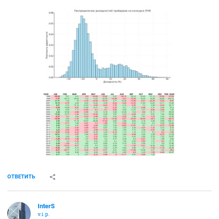
ОТВЕТИТЬ
InterS
v.i.p.