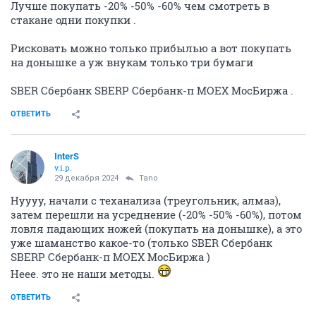
Лучше покупать -20% -50% -60% чем смотреть в
стакане одни покупки .
Рисковать можно только прибылью а вот покупать
на донышке а уж внукам только три бумаги
SBER Сбербанк SBERP Сбербанк-п MOEX МосБиржа .
ОТВЕТИТЬ
InterS
v.i.p.
29 декабря 2024
Tano
Нуууу, начали с теханализа (треугольник, алмаз),
затем перешли на усреднение (-20% -50% -60%), потом
ловля падающих ножей (покупать на донышке), а это
уже шаманство какое-то (только SBER Сбербанк
SBERP Сбербанк-п MOEX МосБиржа )
Неее. это не наши методы.
ОТВЕТИТЬ