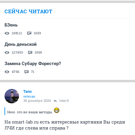
СЕЙЧАС ЧИТАЮТ
БЗень
108111
1003
День деньской
127453
1000
Замена Субару Форестер?
4756
71
Tano
veteran
30 декабря 2024
InterS
Неее. это не наши методы.
На smart-lab.ru есть интересные картинки Вы среди
ЛЧИ где слева или справа ?