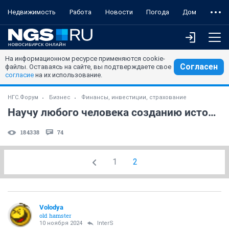
Недвижимость
Работа
Новости
Погода
Дом
На информационном ресурсе применяются cookie-
Согласен
файлы. Оставаясь на сайте, вы подтверждаете свое
согласие
на их использование.
НГС.Форум
Бизнес
Финансы, инвестиции, страхование
Научу любого человека созданию источника пассивного дохода за спасибо!
184338
74
1
2
Volodya
old hamster
10 ноября 2024
InterS