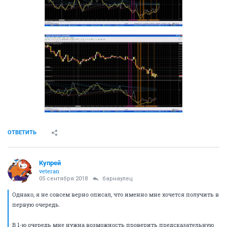
ОТВЕТИТЬ
Купрей
veteran
05 сентября 2018
барнаулец
Однако, я не совсем верно описал, что именно мне хочется получить в
первую очередь.
В 1-ю очередь мне нужна возможность проверить предсказательную