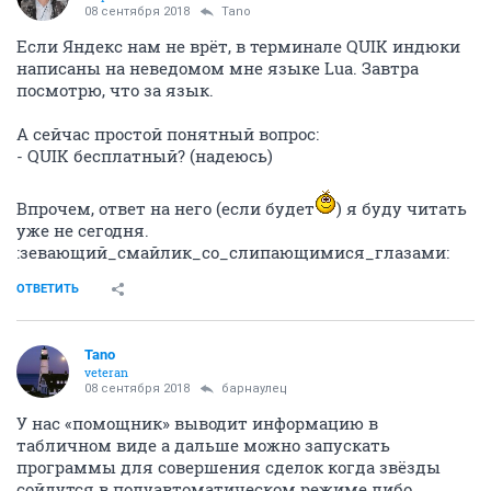
08 сентября 2018
Tano
Если Яндекс нам не врёт, в терминале QUIK индюки
написаны на неведомом мне языке Lua. Завтра
посмотрю, что за язык.
А сейчас простой понятный вопрос:
- QUIK бесплатный? (надеюсь)
Впрочем, ответ на него (если будет
) я буду читать
уже не сегодня.
:зевающий_смайлик_со_слипающимися_глазами:
ОТВЕТИТЬ
Tano
veteran
08 сентября 2018
барнаулец
У нас «помощник» выводит информацию в
табличном виде а дальше можно запускать
программы для совершения сделок когда звёзды
сойдутся в полуавтоматическом режиме либо