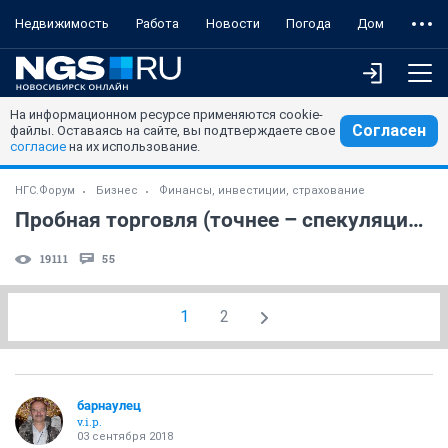
Недвижимость
Работа
Новости
Погода
Дом
На информационном ресурсе применяются cookie-
Согласен
файлы. Оставаясь на сайте, вы подтверждаете свое
согласие
на их использование.
НГС.Форум
Бизнес
Финансы, инвестиции, страхование
Пробная торговля (точнее – спекуляция) на бирже
19111
55
1
2
барнаулец
v.i.p.
03 сентября 2018