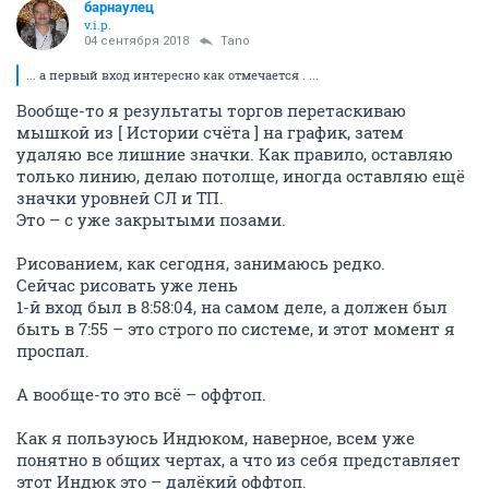
барнаулец
v.i.p.
04 сентября 2018
Tano
... а первый вход интересно как отмечается . ...
Вообще-то я результаты торгов перетаскиваю
мышкой из [ Истории счёта ] на график, затем
удаляю все лишние значки. Как правило, оставляю
только линию, делаю потолще, иногда оставляю ещё
значки уровней СЛ и ТП.
Это – с уже закрытыми позами.
Рисованием, как сегодня, занимаюсь редко.
Сейчас рисовать уже лень
1-й вход был в 8:58:04, на самом деле, а должен был
быть в 7:55 – это строго по системе, и этот момент я
проспал.
А вообще-то это всё – оффтоп.
Как я пользуюсь Индюком, наверное, всем уже
понятно в общих чертах, а что из себя представляет
этот Индюк это – далёкий оффтоп.