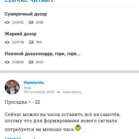
Сумеречный дозор
103952
1000
Жаркий дозор
229758
999
Наачной дааазоооррр, гори, гори...
154854
1003
барнаулец
v.i.p.
04 сентября 2018
барнаулец
Просадка = - 22
Сейчас можно на часок оставить всё на самотёк,
потому что для формирования нового сигнала
потребуется не меньше часа.