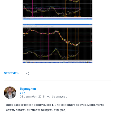
ОТВЕТИТЬ
барнаулец
v.i.p.
04 сентября 2018
барнаулец
либо закроется с профитом по ТП, либо пойдёт против меня, тогда
опять ловить сигнал и входить ещё раз,