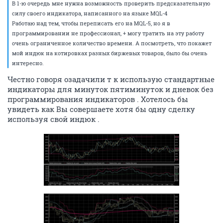
В 1-ю очередь мне нужна возможность проверить предсказательную
силу своего индикатора, написанного на языке MQL-4
Работаю над тем, чтобы переписать его на MQL-5, но я в
программировании не профессионал, + могу тратить на эту работу
очень ограниченное количество времени. А посмотреть, что покажет
мой индюк на котировках разных биржевых товаров, было бы очень
интересно.
Честно говоря озадачили т к использую стандартные
индикаторы для минуток пятиминуток и дневок без
программирования индикаторов . Хотелось бы
увидеть как Вы совершаете хотя бы одну сделку
используя свой индюк .