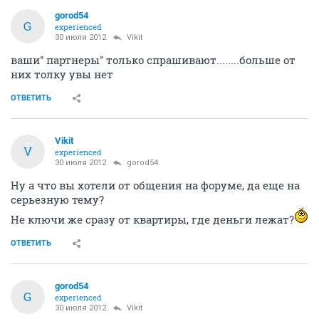
gorod54
G
experienced
30 июля 2012
Vikit
ваши'' партнеры'' только спрашивают........больше от
них толку увы нет
ОТВЕТИТЬ
Vikit
V
experienced
30 июля 2012
gorod54
Ну а что вы хотели от общения на форуме, да еще на
серьезную тему?
Не ключи же сразу от квартиры, где деньги лежат?
ОТВЕТИТЬ
gorod54
G
experienced
30 июля 2012
Vikit