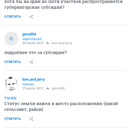
хотя бы на один из пяти участков распространяется
губернаторская субсидия?
ОТВЕТИТЬ
gorod54
G
experienced
23 июля 2012
tom.and.jerry
подробнее что за субсидия?
ОТВЕТИТЬ
tom.and.jerry
veteran
23 июля 2012
gorod54
тынц
Статус земли важен и место расположения (какой
сельсовет, район)
ОТВЕТИТЬ