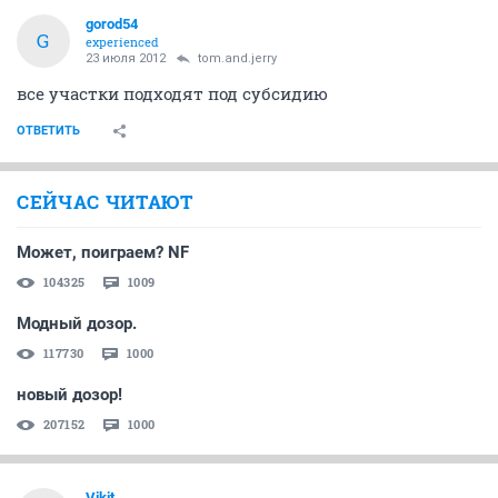
gorod54
G
experienced
23 июля 2012
tom.and.jerry
все участки подходят под субсидию
ОТВЕТИТЬ
СЕЙЧАС ЧИТАЮТ
Может, поиграем? NF
104325
1009
Модный дозор.
117730
1000
новый дозор!
207152
1000
Vikit