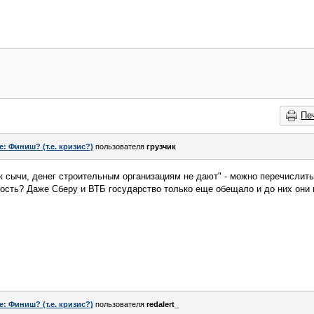
Пе
e: Финиш? (т.е. кризис?)
пользователя
грузчик
ак сычи, денег строительным организациям не дают" - можно перечислит
ость? Даже Сберу и ВТБ государство только еще обещало и до них они н
e: Финиш? (т.е. кризис?)
пользователя
redalert_