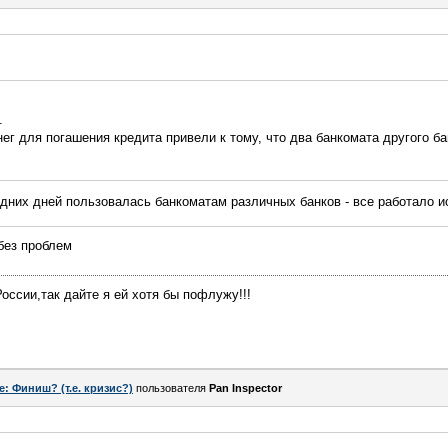
.
ег для погашения кредита привели к тому, что два банкомата другого ба
едних дней пользовалась банкоматам различных банков - все работало 
без проблем
оссии,так дайте я ей хотя бы пофлужу!!!
e: Финиш? (т.е. кризис?)
пользователя
Pan Inspector