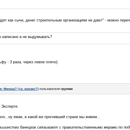
идят как сычи, денег строительным организациям не дают" - можно пере
то написано а не выдумывать?
ьфу - 3 раза, через левое плечо)
e: Финиш? (т.е. кризис?)
пользователя
грузчик
 Эксперте.
ло...ну емае, в какой же прогнившей стране мы живем...
льшинство банкиров связывают с правительственными мерами по под