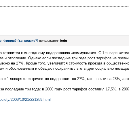
e: Финиш? (т.е. кризис?)
пользователя
lodg
отовится к ежегодному подорожанию «коммуналки». С 1 января жител
газ и отопление. Однако если последние три года рост тарифов не превы
ерно на 27%. Кроме того, увеличится стоимость проезда в общественн
ым и обоснованным и обещают сохранить льготы для социально незащи
о с 1 января электричество подорожает на 27%, газ – почти на 23%, а о
а последние три года: в 2006 году рост тарифов составил 17,5%, в 2007
society/2008/10/21/221289.html