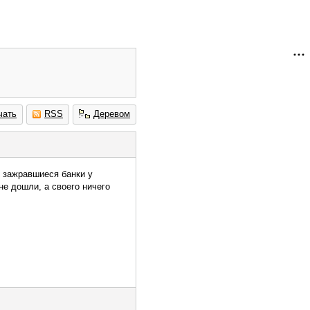
чать
RSS
Деревом
ь зажравшиеся банки у
е дошли, а своего ничего