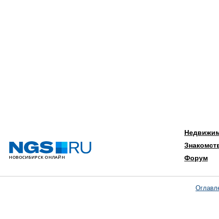
Недвижи
Знакомст
Форум
Оглавл