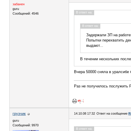
забанен
guru
В ответ на:
Сообщений: 4546
В ответ на:
Задержали ЗП на работе
Попытки перехватить ден
выдают...
В течении нескольких посл
Вчера 50000 сняла в уралсибе 
Раз не получилось послужить Р
грузчик
14.10.08 17:32
Ответ на сообщение
R
guru
Сообщений: 9970
В ответ на: