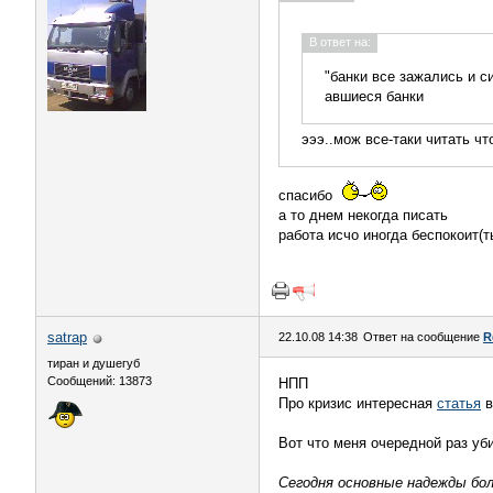
В ответ на:
"банки все зажались и с
авшиеся банки
эээ..мож все-таки читать ч
спасибо
а то днем некогда писать
работа исчо иногда беспокоит(т
satrap
22.10.08 14:38
Ответ на сообщение
R
тиран и душегуб
Сообщений: 13873
НПП
Про кризис интересная
статья
в
Вот что меня очередной раз уби
Сегодня основные надежды бо