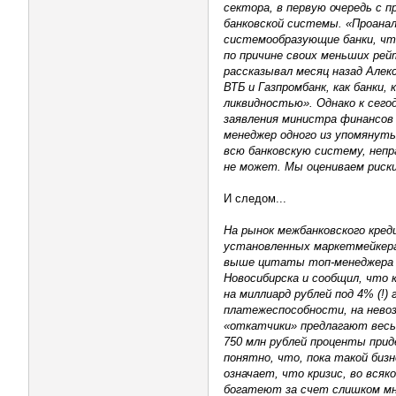
сектора, в первую очередь с 
банковской системы. «Проанал
системообразующие банки, что
по причине своих меньших рей
рассказывал месяц назад Алек
ВТБ и Газпромбанк, как банки
ликвидностью». Однако к сего
заявления министра финансов 
менеджер одного из упомянут
всю банковскую систему, непра
не может. Мы оцениваем риск
И следом...
На рынок межбанковского кред
установленных маркетмейкерам
выше цитаты топ-менеджера од
Новосибирска и сообщил, что 
на миллиард рублей под 4% (!)
платежеспособности, на невоз
«откатчики» предлагают весь
750 млн рублей проценты прид
понятно, что, пока такой биз
означает, что кризис, во вся
богатеют за счет слишком мн