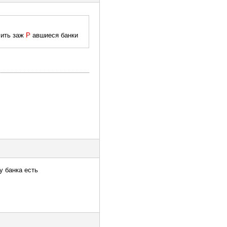
лить заж
Р
авшиеся банки
у банка есть