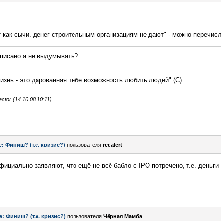
т как сычи, денег строительным организациям не дают" - можно перечис
написано а не выдумывать?
Жизнь - это дарованная тебе возможность любить людей" (С)
tor (14.10.08 10:11)
e: Финиш? (т.е. кризис?)
пользователя
redalert_
ициально заявляют, что ещё не всё бабло с IPO потречено, т.е. деньги 
e: Финиш? (т.е. кризис?)
пользователя
Чёрная Мамба