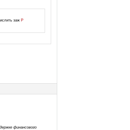
числить заж
Р
держке финансового