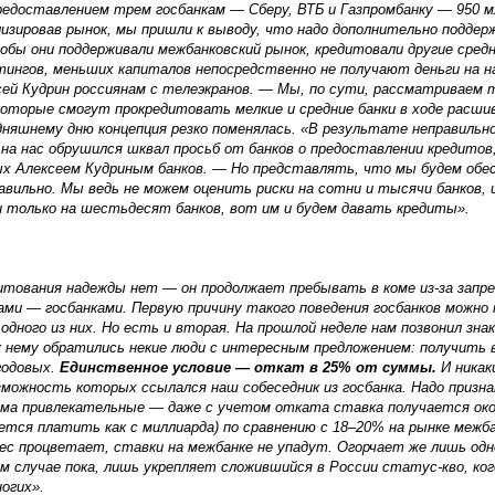
предоставлением трем госбанкам — Сберу, ВТБ и Газпромбанку — 950 м
изировав рынок, мы пришли к выводу, что надо дополнительно поддер
бы они поддерживали межбанковский рынок, кредитовали другие средн
тингов, меньших капиталов непосредственно не получают деньги на н
сей Кудрин россиянам с телеэкранов. — Мы, по сути, рассматриваем та
, которые смогут прокредитовать мелкие и средние банки в ходе расши
дняшнему дню концепция резко поменялась. «В результате неправильн
на нас обрушился шквал просьб от банков о предоставлении кредито
ых Алексеем Кудриным банков. — Но представлять, что мы будем обе
вильно. Мы ведь не можем оценить риски на сотни и тысячи банков, и
и только на шестьдесят банков, вот им и будем давать кредиты».
итования надежды нет — он продолжает пребывать в коме из-за запре
и — госбанками. Первую причину такого поведения госбанков можно 
ного из них. Но есть и вторая. На прошлой неделе нам позвонил знак
к нему обратились некие люди с интересным предложением: получить в
 годовых.
Единственное условие — откат в 25% от суммы.
И никак
можность которых ссылался наш собеседник из госбанка. Надо призна
ма привлекательные — даже с учетом отката ставка получается окол
ется платить как с миллиарда) по сравнению с 18–20% на рынке межба
нес процветает, ставки на межбанке не упадут. Огорчает же лишь одн
ком случае пока, лишь укрепляет сложившийся в России статус-кво, ко
огих».