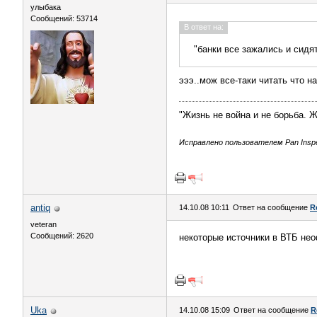
улыбака
Сообщений: 53714
В ответ на:
"банки все зажались и сидя
эээ..мож все-таки читать что 
"Жизнь не война и не борьба. 
Исправлено пользователем Pan Inspec
antiq
14.10.08 10:11
Ответ на сообщение
R
veteran
Сообщений: 2620
некоторые источники в ВТБ неоф
Uka
14.10.08 15:09
Ответ на сообщение
R