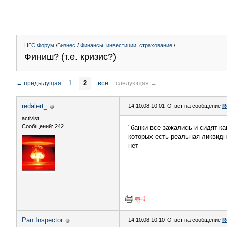
НГС.Форум
/
Бизнес
/
Финансы, инвестиции, страхование
/
Финиш? (т.е. кризис?)
1
2
все
←
предыдущая
следующая
→
redalert_
14.10.08 10:01
Ответ на сообщение
R
activist
Сообщений: 242
"банки все зажались и сидят к
которых есть реальная ликвидн
нет
Pan Inspector
14.10.08 10:10
Ответ на сообщение
R