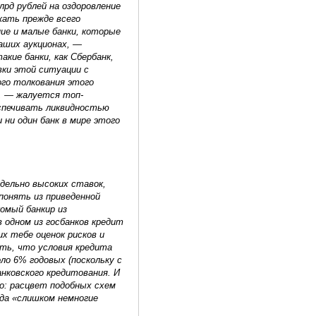
лрд рублей на оздоровление
жать прежде всего
ие и малые банки, которые
аших аукционах, —
кие банки, как Сбербанк,
вки этой ситуации с
ого толкования этого
в, — жалуется топ-
спечивать ликвидностью
 ни один банк в мире этого
дельно высоких ставок,
понять из приведенной
омый банкир из
 одном из госбанков кредит
их тебе оценок рисков и
ть, что условия кредита
о 6% годовых (поскольку с
нковского кредитования. И
о: расцвет подобных схем
гда «слишком немногие