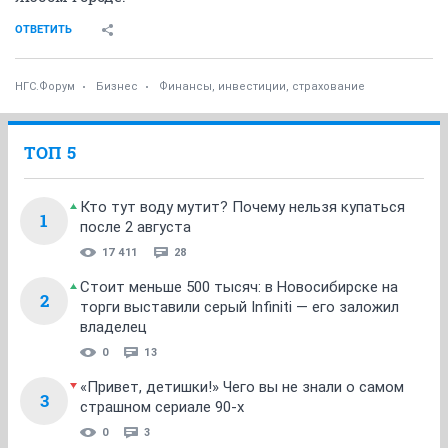
ОТВЕТИТЬ
НГС.Форум
Бизнес
Финансы, инвестиции, страхование
ТОП 5
Кто тут воду мутит? Почему нельзя купаться
1
после 2 августа
17 411
28
Стоит меньше 500 тысяч: в Новосибирске на
2
торги выставили серый Infiniti — его заложил
владелец
0
13
«Привет, детишки!» Чего вы не знали о самом
3
страшном сериале 90-х
0
3