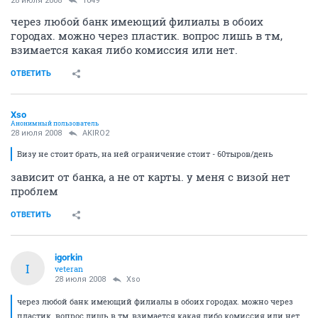
28 июля 2008
1049
через любой банк имеющий филиалы в обоих
городах. можно через пластик. вопрос лишь в тм,
взимается какая либо комиссия или нет.
ОТВЕТИТЬ
Xso
Анонимный пользователь
28 июля 2008
AKIRO2
Визу не стоит брать, на ней ограничение стоит - 60тыров/день
зависит от банка, а не от карты. у меня с визой нет
проблем
ОТВЕТИТЬ
igorkin
I
veteran
28 июля 2008
Xso
через любой банк имеющий филиалы в обоих городах. можно через
пластик. вопрос лишь в тм, взимается какая либо комиссия или нет.