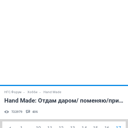
НГС.Форум
Хобби
Hand Made
Hand Made: Отдам даром/ поменяю/приму в дар
722979
406