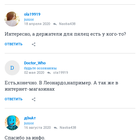
ola19919
junior
18 апреля 2020
Nastia438
Интересно, а держатели для пялец есть у кого-то?
ОТВЕТИТЬ
Doctor_Who
D
будьте осознанны
02 мая 2020
ola19919
Есть,конечно. В Леонардо,например. А так же в
интернет-магазинах
ОТВЕТИТЬ
д0нАт
junior
16 августа 2020
Nastia438
Спасибо за инфо.