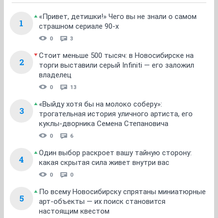
«Привет, детишки!» Чего вы не знали о самом
1
страшном сериале 90-х
0
3
Стоит меньше 500 тысяч: в Новосибирске на
2
торги выставили серый Infiniti — его заложил
владелец
0
13
«Выйду хотя бы на молоко соберу»:
3
трогательная история уличного артиста, его
куклы-дворника Семена Степановича
0
6
Один выбор раскроет вашу тайную сторону:
4
какая скрытая сила живет внутри вас
0
0
По всему Новосибирску спрятаны миниатюрные
5
арт-объекты — их поиск становится
настоящим квестом