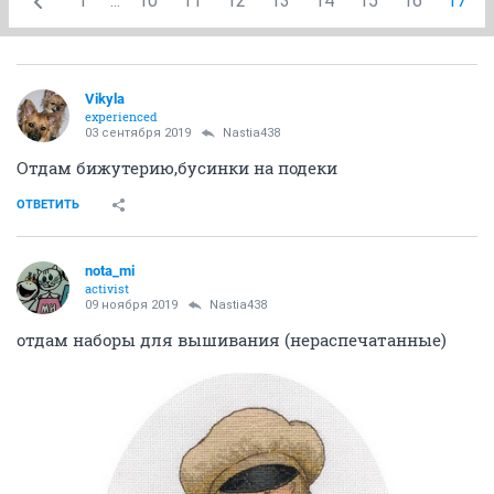
1
...
10
11
12
13
14
15
16
17
Vikyla
experienced
03 сентября 2019
Nastia438
Отдам бижутерию,бусинки на подеки
ОТВЕТИТЬ
nota_mi
activist
09 ноября 2019
Nastia438
отдам наборы для вышивания (нераспечатанные)