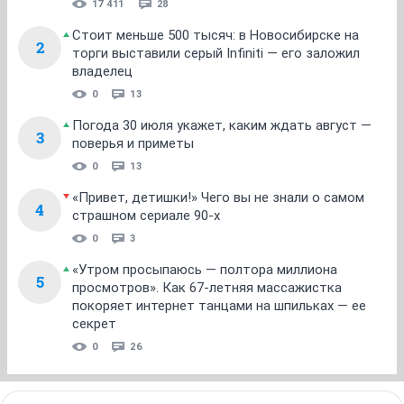
17 411
28
Стоит меньше 500 тысяч: в Новосибирске на
2
торги выставили серый Infiniti — его заложил
владелец
0
13
Погода 30 июля укажет, каким ждать август —
3
поверья и приметы
0
13
«Привет, детишки!» Чего вы не знали о самом
4
страшном сериале 90-х
0
3
«Утром просыпаюсь — полтора миллиона
5
просмотров». Как 67-летняя массажистка
покоряет интернет танцами на шпильках — ее
секрет
0
26