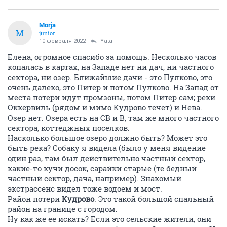
Morja
M
junior
10 февраля 2022
Yata
Елена, огромное спасибо за помощь. Несколько часов
копалась в картах, на Западе нет ни дач, ни частного
сектора, ни озер. Ближайшие дачи - это Пулково, это
очень далеко, это Питер и потом Пулково. На Запад от
места потери идут промзоны, потом Питер сам; реки
Оккервиль (рядом и мимо Кудрово течет) и Нева.
Озер нет. Озера есть на СВ и В, там же много частного
сектора, коттеджных поселков.
Насколько большое озеро должно быть? Может это
быть река? Собаку я видела (было у меня видение
один раз, там был действительно частный сектор,
какие-то кучи досок, сарайки старые (те бедный
частный сектор, дача, например). Знакомый
экстрассенс видел тоже водоем и мост.
Район потери
Кудрово
. Это такой большой спальный
район на границе с городом.
Ну как же ее искать? Если это сельские жители, они