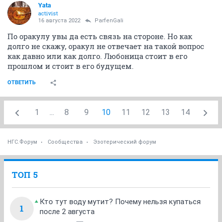
Yata
activist
16 августа 2022
ParfenGali
По оракулу увы да есть связь на стороне. Но как
долго не скажу, оракул не отвечает на такой вопрос
как давно или как долго. Любоница стоит в его
прошлом и стоит в его будущем.
ОТВЕТИТЬ
1
...
8
9
10
11
12
13
14
НГС.Форум
Сообщества
Эзотерический форум
ТОП 5
Кто тут воду мутит? Почему нельзя купаться
1
после 2 августа