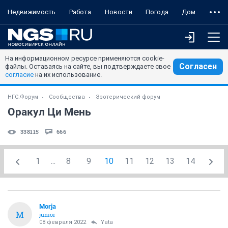
Недвижимость
Работа
Новости
Погода
Дом
На информационном ресурсе применяются cookie-
Согласен
файлы. Оставаясь на сайте, вы подтверждаете свое
согласие
на их использование.
НГС.Форум
Сообщества
Эзотерический форум
Оракул Ци Мень
338115
666
1
...
8
9
10
11
12
13
14
Morja
M
junior
08 февраля 2022
Yata