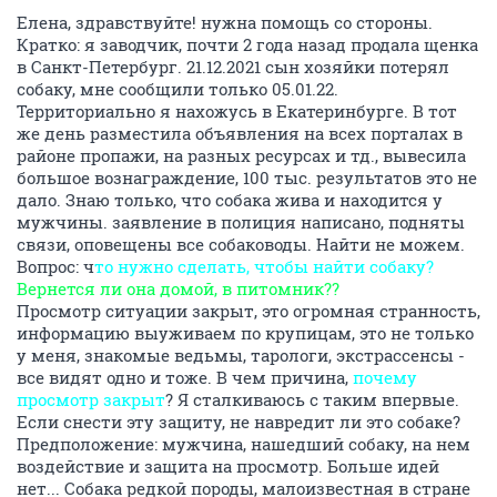
Елена, здравствуйте! нужна помощь со стороны.
Кратко: я заводчик, почти 2 года назад продала щенка
в Санкт-Петербург. 21.12.2021 сын хозяйки потерял
собаку, мне сообщили только 05.01.22.
Территориально я нахожусь в Екатеринбурге. В тот
же день разместила объявления на всех порталах в
районе пропажи, на разных ресурсах и тд., вывесила
большое вознаграждение, 100 тыс. результатов это не
дало. Знаю только, что собака жива и находится у
мужчины. заявление в полиция написано, подняты
связи, оповещены все собаководы. Найти не можем.
Вопрос: ч
то нужно сделать, чтобы найти собаку?
Вернется ли она домой, в питомник??
Просмотр ситуации закрыт, это огромная странность,
информацию выуживаем по крупицам, это не только
у меня, знакомые ведьмы, тарологи, экстрассенсы -
все видят одно и тоже. В чем причина,
почему
просмотр закрыт
? Я сталкиваюсь с таким впервые.
Если снести эту защиту, не навредит ли это собаке?
Предположение: мужчина, нашедший собаку, на нем
воздействие и защита на просмотр. Больше идей
нет... Собака редкой породы, малоизвестная в стране