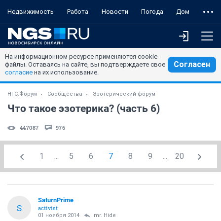
Недвижимость
Работа
Новости
Погода
Дом
На информационном ресурсе применяются cookie-
Согласен
файлы. Оставаясь на сайте, вы подтверждаете свое
согласие
на их использование.
НГС.Форум
Сообщества
Эзотерический форум
Что такое эзотерика? (часть 6)
447087
976
1
...
5
6
7
8
9
...
20
SaturnPrime
S
activist
01 ноября 2014
mr. Hide