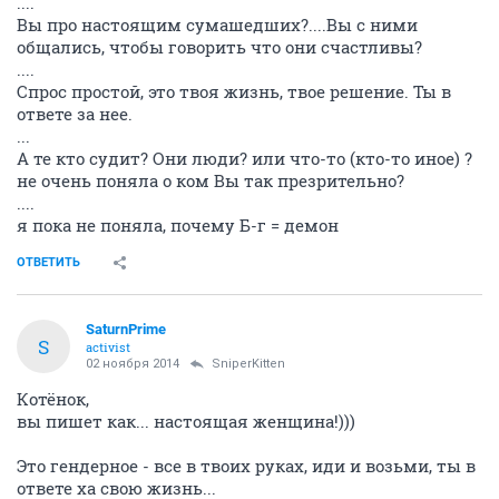
....
Вы про настоящим сумашедших?....Вы с ними
общались, чтобы говорить что они счастливы?
....
Спрос простой, это твоя жизнь, твое решение. Ты в
ответе за нее.
...
А те кто судит? Они люди? или что-то (кто-то иное) ?
не очень поняла о ком Вы так презрительно?
....
я пока не поняла, почему Б-г = демон
ОТВЕТИТЬ
SaturnPrime
S
activist
02 ноября 2014
SniperKitten
Котёнок,
вы пишет как... настоящая женщина!)))
Это гендерное - все в твоих руках, иди и возьми, ты в
ответе ха свою жизнь...