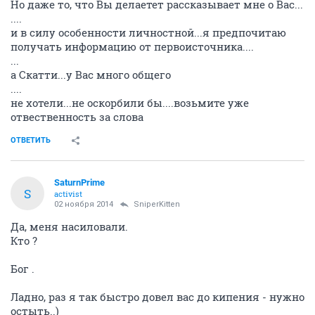
Но даже то, что Вы делаетет рассказывает мне о Вас...
....
и в силу особенности личностной...я предпочитаю
получать информацию от первоисточника....
...
а Скатти...у Вас много общего
....
не хотели...не оскорбили бы....возьмите уже
отвественность за слова
ОТВЕТИТЬ
SaturnPrime
S
activist
02 ноября 2014
SniperKitten
Да, меня насиловали.
Кто ?
Бог .
Ладно, раз я так быстро довел вас до кипения - нужно
остыть..)