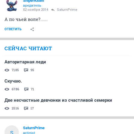
SniperKitten
вредитель
02 ноября 2014
SaturnPrime
А по чьей воле?......
ОТВЕТИТЬ
СЕЙЧАС ЧИТАЮТ
Авторитарная леди
7185
95
Скучаю.
6786
71
Две несчастные девчонки из счастливой семерки
2516
17
SaturnPrime
S
activist