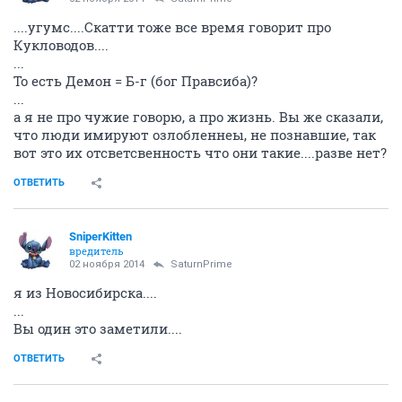
....угумс....Скатти тоже все время говорит про
Кукловодов....
...
То есть Демон = Б-г (бог Правсиба)?
...
а я не про чужие говорю, а про жизнь. Вы же сказали,
что люди имируют озлобленнеы, не познавшие, так
вот это их отсветсвенность что они такие....разве нет?
ОТВЕТИТЬ
SniperKitten
вредитель
02 ноября 2014
SaturnPrime
я из Новосибирска....
...
Вы один это заметили....
ОТВЕТИТЬ