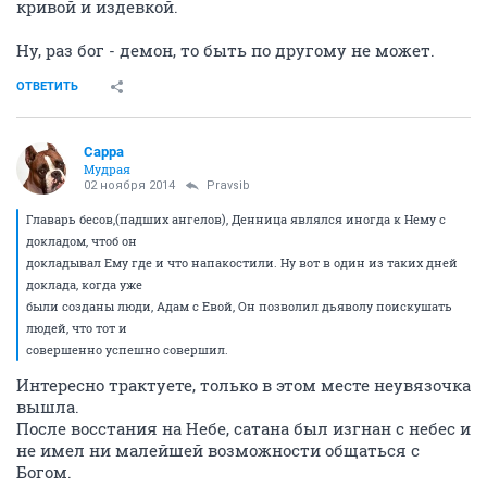
кривой и издевкой.
Ну, раз бог - демон, то быть по другому не может.
ОТВЕТИТЬ
Сарра
Мудрая
02 ноября 2014
Pravsib
Главарь бесов,(падших ангелов), Денница являлся иногда к Нему с
докладом, чтоб он
докладывал Ему где и что напакостили. Ну вот в один из таких дней
доклада, когда уже
были созданы люди, Адам с Евой, Он позволил дьяволу поискушать
людей, что тот и
совершенно успешно совершил.
Интересно трактуете, только в этом месте неувязочка
вышла.
После восстания на Небе, сатана был изгнан с небес и
не имел ни малейшей возможности общаться с
Богом.