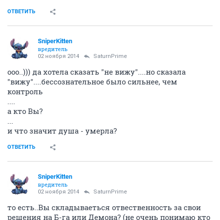
ОТВЕТИТЬ
SniperKitten
вредитель
02 ноября 2014
SaturnPrime
ооо..))) да хотела сказать "не вижу"....но сказала
"вижу"....бессознательное было сильнее, чем
контроль
....
а кто Вы?
...
и что значит душа - умерла?
ОТВЕТИТЬ
SniperKitten
вредитель
02 ноября 2014
SaturnPrime
то есть..Вы складываеться отвественность за свои
решения на Б-га или Демона? (не очень понимаю кто