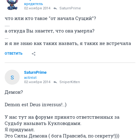
вредитель
02 ноября 2014
SaturnPrime
что или кто такое "от начала Сущий"?
....
а откуда Вы знаетет, что она умерла?
...
и я не знаю как таких назвать, я таких не встречала
ОТВЕТИТЬ
SaturnPrime
S
activist
02 ноября 2014
SniperKitten
Демон?
Demon est Deus inversus!..)
У нас тут на форуме принято ответственных за
Судьбу называть Кукловодами.
Я придумал.
Это Силы Демона ( бога Правсиба, по секрету!)))