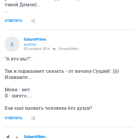
такой Демон)...
...
ОТВЕТИТЬ
SaturnPrime
S
activist
02 ноября 2014
SniperKitten
"А кто вы?"..
Так и подмывает сказать - от начала Сущий!..))))
Извините...
Меня - нет.
Я - ничто....
Как ещё назвать человека без души?
ОТВЕТИТЬ
SniperKitten