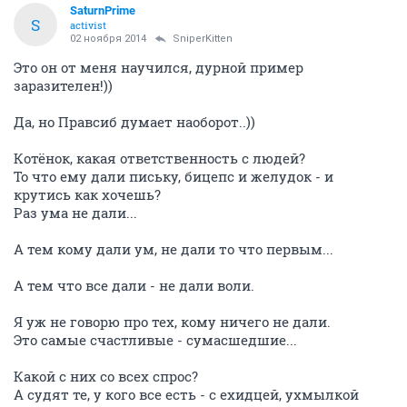
SaturnPrime
S
activist
02 ноября 2014
SniperKitten
Это он от меня научился, дурной пример
заразителен!))
Да, но Правсиб думает наоборот..))
Котёнок, какая ответственность с людей?
То что ему дали письку, бицепс и желудок - и
крутись как хочешь?
Раз ума не дали...
А тем кому дали ум, не дали то что первым...
А тем что все дали - не дали воли.
Я уж не говорю про тех, кому ничего не дали.
Это самые счастливые - сумасшедшие...
Какой с них со всех спрос?
А судят те, у кого все есть - с ехидцей, ухмылкой