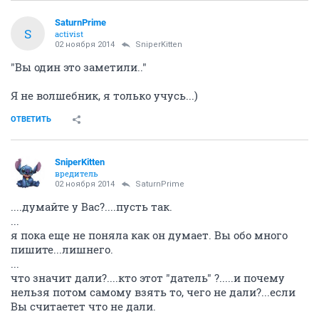
SaturnPrime
S
activist
02 ноября 2014
SniperKitten
"Вы один это заметили.."
Я не волшебник, я только учусь...)
ОТВЕТИТЬ
SniperKitten
вредитель
02 ноября 2014
SaturnPrime
....думайте у Вас?....пусть так.
...
я пока еще не поняла как он думает. Вы обо много
пишите...лишнего.
...
что значит дали?....кто этот "датель" ?.....и почему
нельзя потом самому взять то, чего не дали?...если
Вы считаетет что не дали.