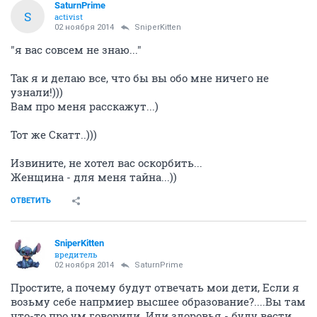
SaturnPrime
S
activist
02 ноября 2014
SniperKitten
"я вас совсем не знаю..."
Так я и делаю все, что бы вы обо мне ничего не
узнали!)))
Вам про меня расскажут...)
Тот же Скатт..)))
Извините, не хотел вас оскорбить...
Женщина - для меня тайна...))
ОТВЕТИТЬ
SniperKitten
вредитель
02 ноября 2014
SaturnPrime
Простите, а почему будут отвечать мои дети, Если я
возьму себе напрмиер высшее образование?....Вы там
что-то про ум говорили. Или здоровья - буду вести