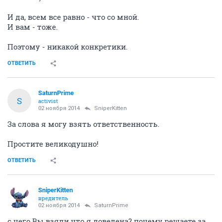
И да, всем все равно - что со мной.
И вам - тоже.
Поэтому - никакой конкретики.
ОТВЕТИТЬ
SaturnPrime
S
activist
02 ноября 2014
SniperKitten
За слова я могу взять ответственность.
Простите великодушно!
ОТВЕТИТЬ
SniperKitten
вредитель
02 ноября 2014
SaturnPrime
с чего Вы взяли что я доведена? почему решаете за