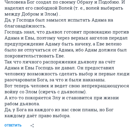
Человека Бог создал по своему Образу и Подобию. И
наделил его свободной Волей (т. е., волей выбирать
между Добром и Злом) .
Да, у Господа был замысел испытать Адама на
благонадёжность.
Господь знал, что дьявол готовит провокацию против
Адама и Евы, поэтому через верных ангелов передал
предупреждение Адаму быть начеку, а Еве велено
было не отлучаться от Адама, ибо Адам должен был
покровительствовать Еве.
Так что личного распоряжения дьяволу на счёт
Адама и Евы Господь не давал. Он предоставил
человеку возможность сделать выбор и первые люди
разочаровали Бога, за что и были наказаны.
Вот теперь человек и ведет свою непрекращающуюся
войну со Злом (сиречь с дьяволом).
А кто-то покоряется Злу и становится при жизни
рабом дьявола.
Да, у Бога на каждого из нас свои планы, но Бог
каждому даёт право выбора.
ОТВЕТИТЬ