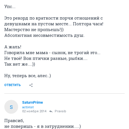
Упс...
Это рекорд по краткости порчи отношений с
девушками на пустом месте... Полтора часа!
Мастерство не пропьешь!))
Абсолютная несовместимость душ.
А жаль!
Говорила мне мама - сынок, не трогай это...
Не твоё! Вон птички разные, рыбки....
Так нет же....))
Ну, теперь все, алес..)
ОТВЕТИТЬ
SaturnPrime
S
activist
02 ноября 2014
Pravsib
Правсиб,
не поверишь - я в затруднении.....)