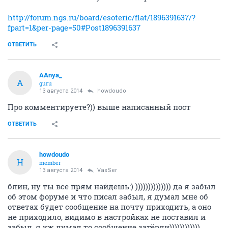
http://forum.ngs.ru/board/esoteric/flat/1896391637/?
fpart=1&per-page=50#Post1896391637
ОТВЕТИТЬ
AAnya_
A
guru
13 августа 2014
howdoudo
Про комментируете?)) выше написанный пост
ОТВЕТИТЬ
howdoudo
H
member
13 августа 2014
VasSer
блин, ну ты все прям найдешь:) )))))))))))))) да я забыл
об этом форуме и что писал забыл, я думал мне об
ответах будет сообщение на почту приходить, а оно
не приходило, видимо в настройках не поставил и
забыл, я уж думал то сообщение затёрли))))))))))))