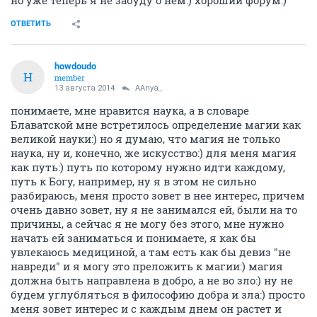
ОТВЕТИТЬ
howdoudo
H
member
13 августа 2014
AAnya_
понимаете, мне нравится наука, а в словаре
Блаватской мне встретилось определение магии как
великой науки:) но я думаю, что магия не только
наука, ну и, конечно, же искусство:) для меня магия
как путь:) путь по которому нужно идти каждому,
путь к Богу, например, ну я в этом не сильно
разбираюсь, меня просто зовет в нее интерес, причем
очень давно зовет, ну я не занимался ей, были на то
причины, а сейчас я не могу без этого, мне нужно
начать ей заниматься и понимаете, я как бы
увлекаюсь медициной, а там есть как бы девиз "не
навреди" и я могу это преложить к магии:) магия
должна быть направлена в добро, а не во зло:) ну не
будем углубляться в философию добра и зла:) просто
меня зовет интерес и с каждым днем он растет и