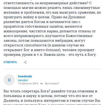
ответственность за неправомерные действия? С
помощью магии можно решить лишь сиюминутные
желания и проблемки, это как выиграть сражение, но
проиграть войну в целом. Право на Духовное
развитие дается Богом и начинается оно с
проработок собственных ошибок, меняется
мивоззрение, чистится карма, делаются отказы от
всего неправомерного, изучаются Божественные
законы, потом повышаются вибрации, могут
открыться способности (в данном случае их
открывает Бог и никто больше), человек проходит
проверки, уроки и т.п. Важна цель - это путь к Богу.
ОТВЕТИТЬ
howdoudo
H
member
13 августа 2014
Ярослава7
Вы чтоль секретарь Бога? давайте тогда отменим и
больницы и науку в целом, потому что это все от
Дьявола, и пользуясь интернетом в таком случае Вы
тоже идете против Бога, а именно наука придумала и