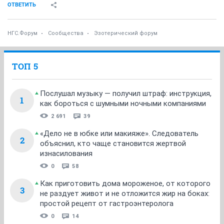
ОТВЕТИТЬ
НГС.Форум
Сообщества
Эзотерический форум
ТОП 5
Послушал музыку — получил штраф: инструкция,
1
как бороться с шумными ночными компаниями
2 691
39
«Дело не в юбке или макияже». Следователь
2
объяснил, кто чаще становится жертвой
изнасилования
0
58
Как приготовить дома мороженое, от которого
3
не раздует живот и не отложится жир на боках:
простой рецепт от гастроэнтеролога
0
14