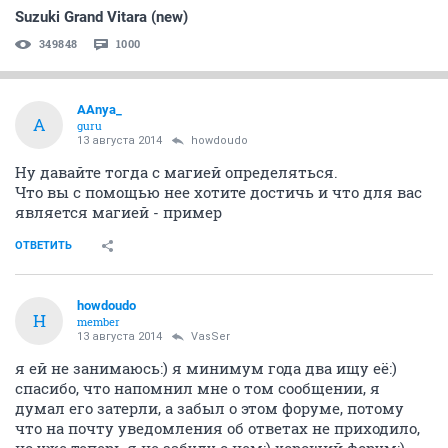
Suzuki Grand Vitara (new)
349848
1000
AAnya_
A
guru
13 августа 2014
howdoudo
Ну давайте тогда с магией определяться.
Что вы с помощью нее хотите достичь и что для вас
является магией - пример
ОТВЕТИТЬ
howdoudo
H
member
13 августа 2014
VasSer
я ей не занимаюсь:) я минимум года два ищу её:)
спасибо, что напомнил мне о том сообщении, я
думал его затерли, а забыл о этом форуме, потому
что на почту уведомления об ответах не приходило,
но уже теперь я не забуду о нем:) хороший форум:)