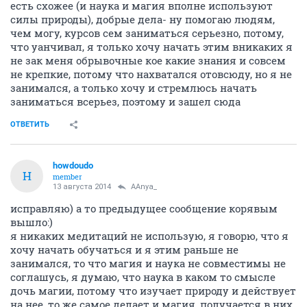
есть схожее (и наука и магия вполне используют
силы природы), добрые дела- ну помогаю людям,
чем могу, курсов сем заниматься серьезно, потому,
что уанчивал, я только хочу начать этим вникаких я
не зак меня обрывочные кое какие знания и совсем
не крепкие, потому что нахватался отовсюду, но я не
занимался, а только хочу и стремлюсь начать
заниматься всерьез, поэтому и зашел сюда
ОТВЕТИТЬ
howdoudo
H
member
13 августа 2014
AAnya_
исправляю) а то предыдущее сообщение корявым
вышло:)
я никаких медитаций не использую, я говорю, что я
хочу начать обучаться и я этим раньше не
занимался, то что магия и наука не совместимы не
соглашусь, я думаю, что наука в каком то смысле
дочь магии, потому что изучает природу и действует
на нее, то же самое делает и магия, получается в них