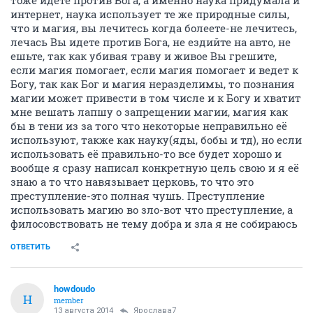
интернет, наука использует те же природные силы,
что и магия, вы лечитесь когда болеете-не лечитесь,
лечась Вы идете против Бога, не ездийте на авто, не
ешьте, так как убивая траву и живое Вы грешите,
если магия помогает, если магия помогает и ведет к
Богу, так как Бог и магия неразделимы, то познания
магии может привести в том числе и к Богу и хватит
мне вешать лапшу о запрещении магии, магия как
бы в тени из за того что некоторые неправильно её
используют, также как науку(яды, бобы и тд), но если
использовать её правильно-то все будет хорошо и
вообще я сразу написал конкретную цель свою и я её
знаю а то что навязывает церковь, то что это
преступление-это полная чушь. Преступление
использовать магию во зло-вот что преступление, а
филосовствовать не тему добра и зла я не собираюсь
ОТВЕТИТЬ
howdoudo
H
member
13 августа 2014
Ярослава7