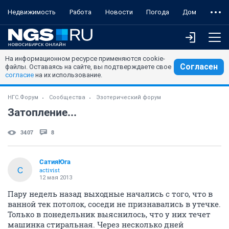
Недвижимость
Работа
Новости
Погода
Дом
На информационном ресурсе применяются cookie-
Согласен
файлы. Оставаясь на сайте, вы подтверждаете свое
согласие
на их использование.
НГС.Форум
Сообщества
Эзотерический форум
Затопление...
3407
8
СатияЮга
С
activist
12 мая 2013
Пару недель назад выходные начались с того, что в
ванной тек потолок, соседи не признавались в утечке.
Только в понедельник выяснилось, что у них течет
машинка стиральная. Через несколько дней