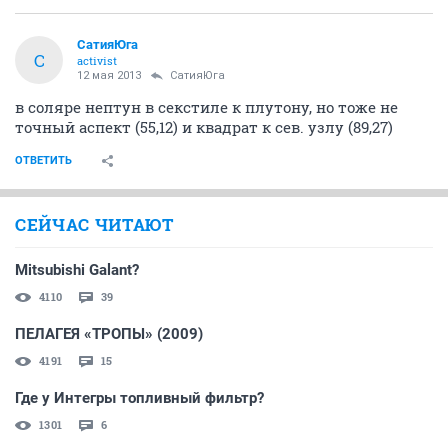
СатияЮга
С
activist
12 мая 2013
СатияЮга
в соляре нептун в секстиле к плутону, но тоже не
точный аспект (55,12) и квадрат к сев. узлу (89,27)
ОТВЕТИТЬ
СЕЙЧАС ЧИТАЮТ
Mitsubishi Galant?
4110
39
ПЕЛАГЕЯ «ТРОПЫ» (2009)
4191
15
Где у Интегры топливный фильтр?
1301
6