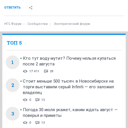
ОТВЕТИТЬ
НГС.Форум
Сообщества
Эзотерический форум
ТОП 5
Кто тут воду мутит? Почему нельзя купаться
1
после 2 августа
17 411
28
Стоит меньше 500 тысяч: в Новосибирске на
2
торги выставили серый Infiniti — его заложил
владелец
0
13
Погода 30 июля укажет, каким ждать август —
3
поверья и приметы
0
13