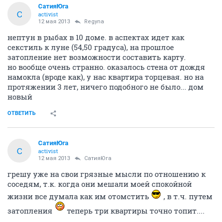
СатияЮга
С
activist
12 мая 2013
Regyna
нептун в рыбах в 10 доме. в аспектах идет как
секстиль к луне (54,50 градуса), на прошлое
затопление нет возможности составить карту.
но вообще очень странно. оказалось стена от дождя
намокла (вроде как), у нас квартира торцевая. но на
протяжении 3 лет, ничего подобного не было... дом
новый
ОТВЕТИТЬ
СатияЮга
С
activist
12 мая 2013
СатияЮга
грешу уже на свои грязные мысли по отношению к
соседям, т.к. когда они мешали моей спокойной
жизни все думала как им отомстить
, в т.ч. путем
затопления
теперь три квартиры точно топит....